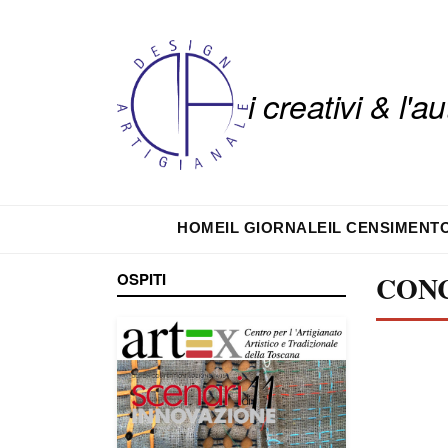
i creativi & l'
HOME
IL GIORNALE
IL CENSIMENT
OSPITI
CON