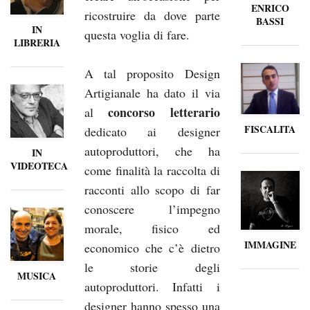
ENRICO
ricostruire da dove parte
BASSI
IN
questa voglia di fare.
LIBRERIA
A tal proposito Design
Artigianale ha dato il via
concorso letterario
al
FISCALITA
dedicato ai designer
autoproduttori, che ha
IN
VIDEOTECA
come finalità la raccolta di
racconti allo scopo di far
conoscere l’impegno
morale, fisico ed
IMMAGINE
economico che c’è dietro
le storie degli
MUSICA
autoproduttori. Infatti i
designer hanno spesso una