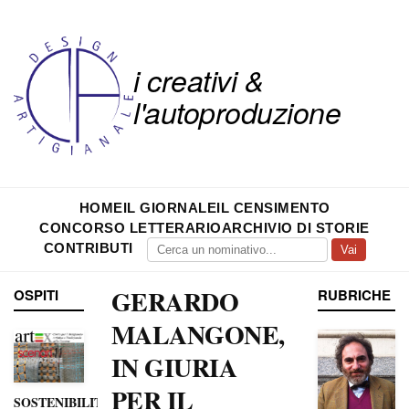
i creativi &
l'autoproduzione
HOME
IL GIORNALE
IL CENSIMENTO
CONCORSO LETTERARIO
ARCHIVIO DI STORIE
CONTRIBUTI
Vai
GERARDO
OSPITI
RUBRICHE
MALANGONE,
IN GIURIA
PER IL
SOSTENIBILITÀ