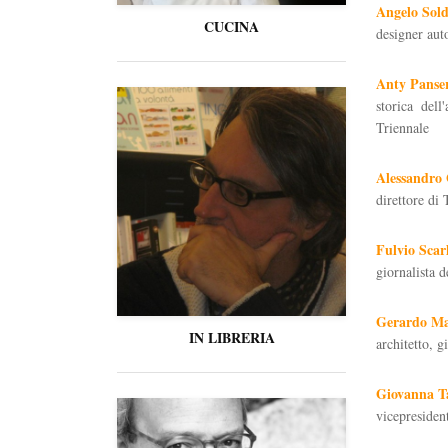
Angelo Sol
CUCINA
designer aut
Anty Panse
storica del
Triennale
Alessandro 
direttore d
Fulvio Scar
giornalista
Gerardo Ma
IN LIBRERIA
architetto, g
Giovanna Ta
vicepreside