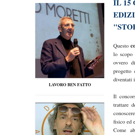
IL 15
EDIZ
"STO
c
Questo
lo scopo d
ovvero di
progetto 
diventati 
LAVORO BEN FATTO
Il concor
trattare 
conoscere
fisico ed 
Come abb