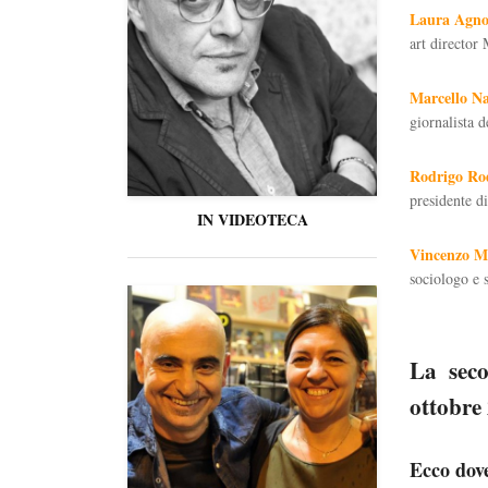
Laura Agno
art directo
Marcello Na
giornalista 
Rodrigo Ro
presidente d
IN VIDEOTECA
Vincenzo M
sociologo e s
La seco
ottobre 
Ecco dov