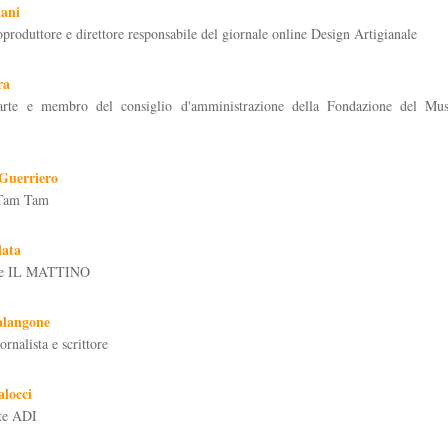
dani
oproduttore e direttore responsabile del giornale online Design Artigianale
ra
l'arte e membro del consiglio d'amministrazione della Fondazione del Mus
Guerriero
i Tam Tam
lata
 de IL MATTINO
langone
iornalista e scrittore
locci
nte ADI