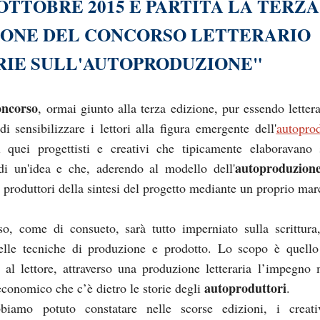
 OTTOBRE 2015 È PARTITA LA TERZA
IONE DEL CONCORSO LETTERARIO
RIE SULL'AUTOPRODUZIONE"
oncorso
, ormai giunto alla terza edizione, pur essendo lettera
i sensibilizzare i lettori alla figura emergente dell'
autoprod
 quei progettisti e creativi che tipicamente elaboravano 
autoproduzion
di un'idea e che, aderendo al modello dell'
i produttori della sintesi del progetto mediante un proprio mar
so, come di consueto, sarà tutto imperniato sulla scrittura
delle tecniche di produzione e prodotto. Lo scopo è quello
 al lettore, attraverso una produzione letteraria l’impegno 
autoproduttori
economico che c’è dietro le storie degli
.
iamo potuto constatare nelle scorse edizioni, i creati