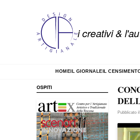
i creativi & l'
HOME
IL GIORNALE
IL CENSIMENT
CONC
OSPITI
DELL
Pubblicato i