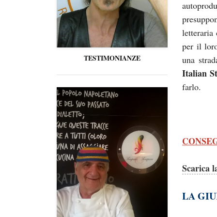
autopro
presuppo
letteraria
per il lo
TESTIMONIANZE
una strad
Italian S
farlo.
CONSEG
Scarica l
LA GIU