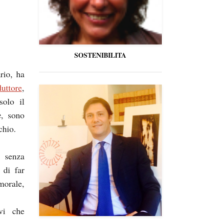
SOSTENIBILITA
rio, ha
uttore
,
solo il
e
, sono
chio.
, senza
 di far
morale,
vi che