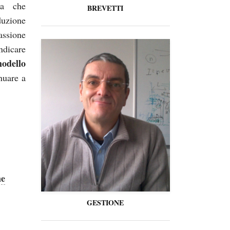
ca che
BREVETTI
uzione
assione
ndicare
odello
nuare a
ne
GESTIONE