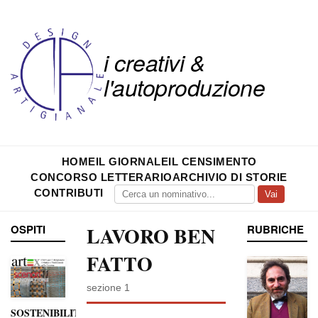
i creativi &
l'autoproduzione
HOME
IL GIORNALE
IL CENSIMENTO
CONCORSO LETTERARIO
ARCHIVIO DI STORIE
CONTRIBUTI
Vai
OSPITI
LAVORO BEN
RUBRICHE
FATTO
sezione 1
SOSTENIBILITÀ