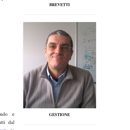
BREVETTI
ando e
GESTIONE
tti dal
ne
), in