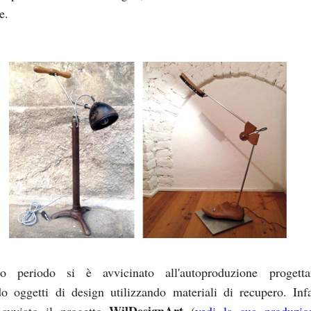
e.
imo periodo si è avvicinato all'autoproduzione progett
do oggetti di design utilizzando materiali di recupero. Infa
WilDesignArt
avviato il progetto
(
vedi la sua produzio