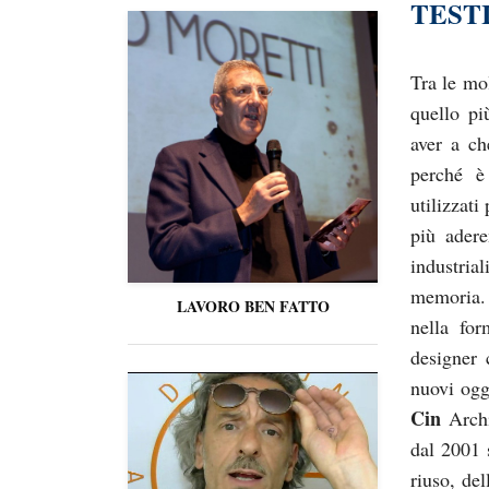
TEST
Tra le mol
quello pi
aver a ch
perché è
utilizzat
più ader
industri
memoria. 
LAVORO BEN FATTO
nella fo
designer 
nuovi ogg
Cin
Archit
dal 2001 s
riuso, del