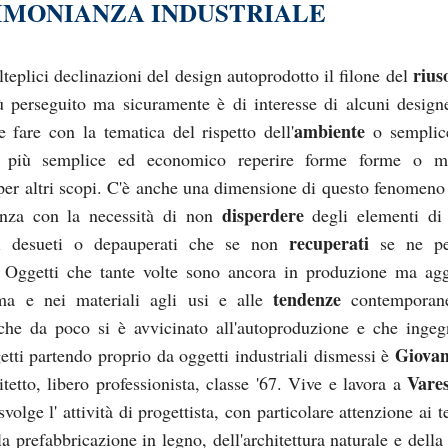
IMONIANZA INDUSTRIALE
rius
teplici declinazioni del design autoprodotto il filone del
ù perseguito ma sicuramente è di interesse di alcuni design
ambiente
e fare con la tematica del rispetto dell'
o semplic
 più semplice ed economico reperire forme forme o mat
i per altri scopi. C'è anche una dimensione di questo fenomeno
disperdere
enza con la necessità di non
degli elementi di
recuperati
ali desueti o depauperati che se non
se ne pe
Oggetti che tante volte sono ancora in produzione ma agg
tendenze
rma e nei materiali agli usi e alle
contemporan
che da poco si è avvicinato all'autoproduzione e che ingeg
Giovan
etti partendo proprio da oggetti industriali dismessi è
Vare
etto, libero professionista, classe '67. Vive e lavora a
volge l' attività di progettista, con particolare attenzione ai 
la prefabbricazione in legno, dell'architettura naturale e della