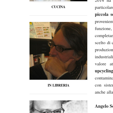
particola
CUCINA
piccola s
provenien
funzione
completa
scelto di
produzio
industria
valore a
upcyclin
contamina
con siste
IN LIBRERIA
anche all
Angelo S