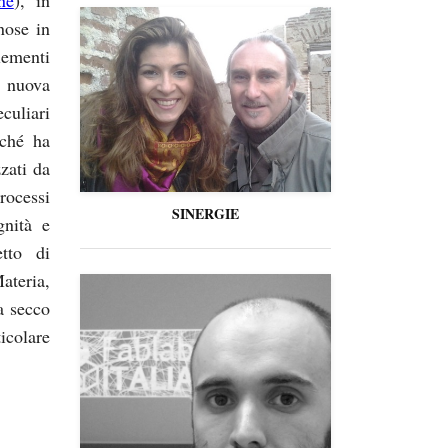
nose in
lementi
a nuova
culiari
rché ha
zati da
rocessi
SINERGIE
gnità e
tto di
teria,
a secco
icolare