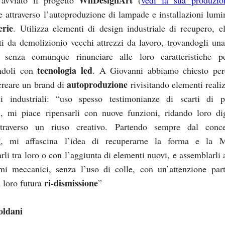
re attraverso l’autoproduzione di lampade e installazioni lumi
erie
. Utilizza elementi di design industriale di recupero, e
ti da demolizionio vecchi attrezzi da lavoro, trovandogli un
, senza comunque rinunciare alle loro caratteristiche pe
tecnologia led
ndoli con
. A Giovanni abbiamo chiesto pe
autoproduzione
 creare un brand di
rivisitando elementi realiz
ni industriali: “uso spesso testimonianze di scarti di p
li, mi piace ripensarli con nuove funzioni, ridando loro di
ttraverso un riuso creativo. Partendo sempre dal conce
g
, mi affascina l’idea di recuperarne la forma e la Ma
rli tra loro o con l’aggiunta di elementi nuovi, e assemblarli 
mi meccanici, senza l’uso di colle, con un’attenzione part
ri-dismissione
a loro futura
”
oldani