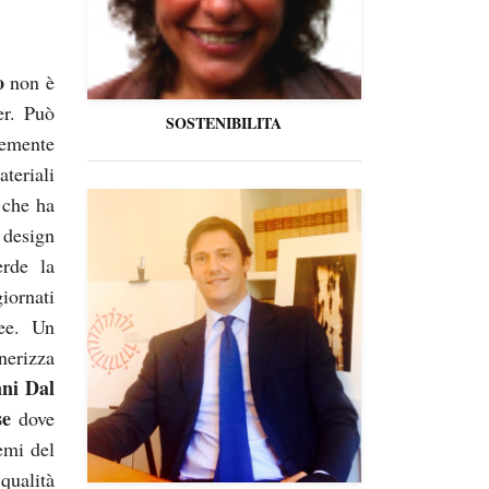
o
non è
er. Può
SOSTENIBILITA
emente
eriali
 che ha
 design
rde la
iornati
ee. Un
nerizza
ni Dal
se
dove
temi del
 qualità