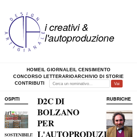
i creativi &
l'autoproduzione
HOME
IL GIORNALE
IL CENSIMENTO
CONCORSO LETTERARIO
ARCHIVIO DI STORIE
CONTRIBUTI
Vai
D2C DI
OSPITI
RUBRICHE
BOLZANO
PER
L'AUTOPRODUZIONE
SOSTENIBILITÀ