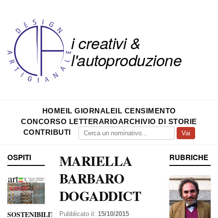
i creativi &
l'autoproduzione
HOME
IL GIORNALE
IL CENSIMENTO
CONCORSO LETTERARIO
ARCHIVIO DI STORIE
CONTRIBUTI
Vai
MARIELLA
OSPITI
RUBRICHE
BARBARO
DOGADDICT
SOSTENIBILITÀ
Pubblicato il:
15/10/2015