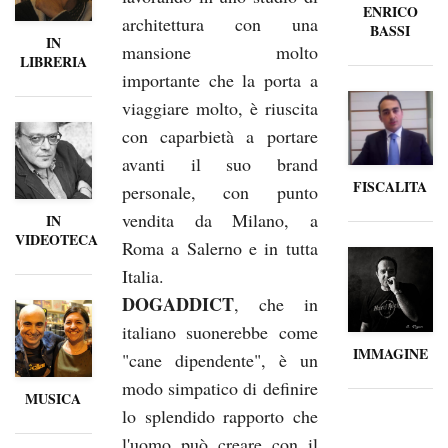
ENRICO
architettura con una
BASSI
IN
mansione molto
LIBRERIA
importante che la porta a
viaggiare molto, è riuscita
con caparbietà a portare
avanti il suo brand
FISCALITA
personale, con punto
vendita da Milano, a
IN
VIDEOTECA
Roma a Salerno e in tutta
Italia.
DOGADDICT
, che in
italiano suonerebbe come
IMMAGINE
"cane dipendente", è un
modo simpatico di definire
MUSICA
lo splendido rapporto che
l'uomo può creare con il