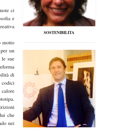
note ci
sofia e
reativa
SOSTENIBILITA
o motto
 per un
 le sue
deforma
ilità di
 codici
 calore
totipa.
izioni
lui che
ando nei