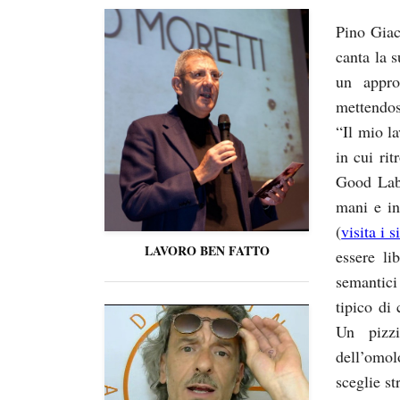
Pino Giac
canta la s
un appro
mettendos
“Il mio la
in cui ri
Good Lab 
mani e in
(
visita i 
LAVORO BEN FATTO
essere li
semantici
tipico di
Un pizzi
dell’omol
sceglie st