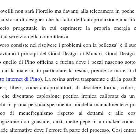
ovellli non sarà Fiorello ma davanti alla telecamera in poche 
ua storia di designer che ha fatto dell’autoproduzione una filo
ccio progettuale in cui esprimere la propria energia c
i al servizio della committenza.
voro consiste nel risolvere i problemi con la bellezza” è il su
troviamo i principi del Good Design di Munari, Good Design
quello di Pino officina e fucina dove i pezzi nascono sotto
 cui la materia, in particolare la resina, prende forma e si 
sito internet di Pino
). La resina arriva trasparente e dà la possib
beri, liberi, come autoproduttori, di decidere forma, colori,
 che diventano esplosione poetica ironica calibrata da un
 chi in prima persona sperimenta, modella manualmente e pro
co di menefreghismo rispetto ai dettami e alle costr
ogazione non guasta e, anzi, mette pepe in un maker come 
rade alternative dove l’errore fa parte del processo. Cosi entr