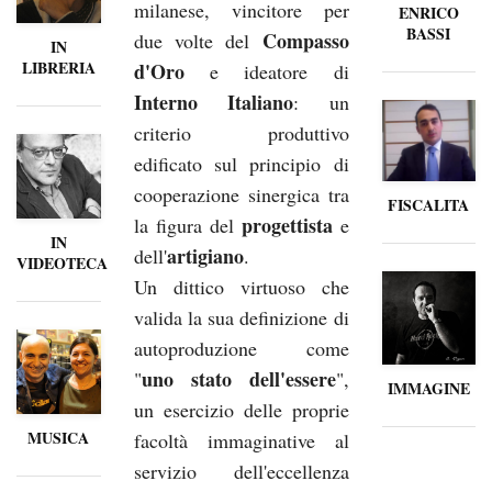
milanese, vincitore per
ENRICO
BASSI
Compasso
due volte del
IN
LIBRERIA
d'Oro
e ideatore di
Interno Italiano
: un
criterio produttivo
edificato sul principio di
cooperazione sinergica tra
FISCALITA
progettista
la figura del
e
IN
artigiano
dell'
.
VIDEOTECA
Un dittico virtuoso che
valida la sua definizione di
autoproduzione come
uno stato dell'essere
"
",
IMMAGINE
un esercizio delle proprie
MUSICA
facoltà immaginative al
servizio dell'eccellenza