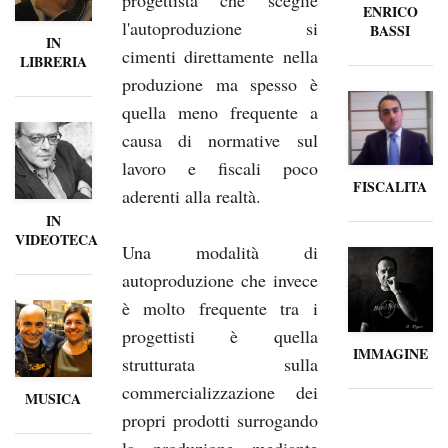
ENRICO
l'autoproduzione si
BASSI
IN
cimenti direttamente nella
LIBRERIA
produzione ma spesso è
quella meno frequente a
causa di normative sul
lavoro e fiscali poco
FISCALITA
aderenti alla realtà.
IN
VIDEOTECA
Una modalità di
autoproduzione che invece
è molto frequente tra i
progettisti è quella
IMMAGINE
strutturata sulla
commercializzazione dei
MUSICA
propri prodotti surrogando
la produzione mediante