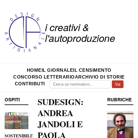
i creativi &
l'autoproduzione
HOME
IL GIORNALE
IL CENSIMENTO
CONCORSO LETTERARIO
ARCHIVIO DI STORIE
CONTRIBUTI
Vai
SUDESIGN:
OSPITI
RUBRICHE
ANDREA
JANDOLI E
PAOLA
SOSTENIBILITÀ