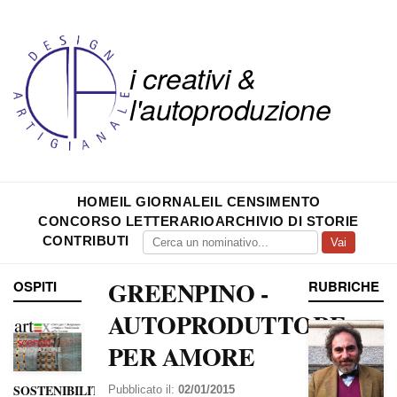
i creativi &
l'autoproduzione
HOME
IL GIORNALE
IL CENSIMENTO
CONCORSO LETTERARIO
ARCHIVIO DI STORIE
CONTRIBUTI
Vai
GREENPINO -
OSPITI
RUBRICHE
AUTOPRODUTTORE
PER AMORE
SOSTENIBILITÀ
Pubblicato il:
02/01/2015