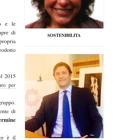
o e le
pre di
SOSTENIBILITA
propria
rodotto
l 2015
nto per
gruppo.
nte di
ermine
ice è il