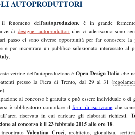
GLI AUTOPRODUTTORI
autoproduzione
 il fenomeno dell'
è in grande ferment
ianze di
designer autoproduttori
che vi aderiscono sono sem
ari passo ci sono diverse opportunità per far conoscere la 
e e per incontrare un pubblico selezionato interessato al p
taly
.
Open Design Italia
este vetrine dell'autoproduzione è
che ne
battenti presso la Fiera di Trento, dal 29 al 31 (
regolame
re
).
ipazione al concorso è gratuita e può essere individuale o di 
versi è obbligatorio compilare il
form di iscrizione
che conse
T
all’area riservata in cui caricare gli elaborati richiesti.
izione al concorso è il 23 febbraio 2015 alle ore 18
.
Valentina Croci
incontrato
, architetto, gionalista, scrittr