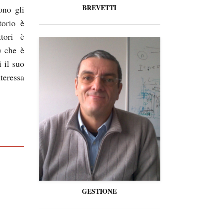
BREVETTI
ono gli
torio è
ttori è
) che è
 il suo
teressa
GESTIONE