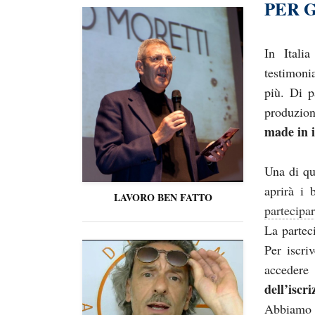
PER 
In Italia
testimon
più. Di p
produzion
made in i
Una di qu
aprirà i 
LAVORO BEN FATTO
partecipa
La partec
Per iscri
accedere 
dell’iscr
Abbiamo 