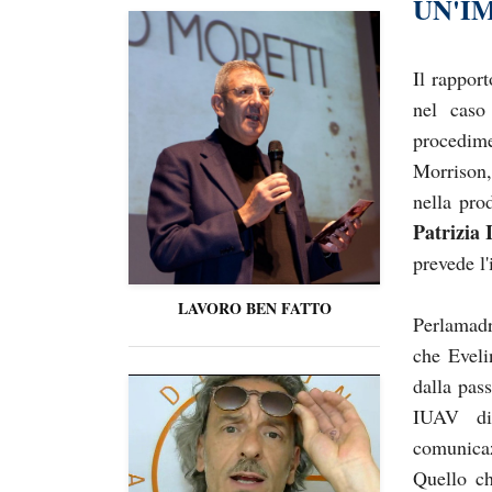
UN'I
Il rappor
nel cas
procedime
Morrison,
nella pro
Patrizia 
prevede l
LAVORO BEN FATTO
Perlamadr
che Eveli
dalla pass
IUAV di
comunicaz
Quello ch