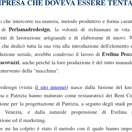
MPRESA CHE DOVEVA ESSERE TENT
to che intercorre tra materia, metodo produttivo e forma caratt
Perlamadredesign
o di
, la volontà di richiamare in vita
nti di lavorazione artigianale e di elaborarne di nuovi. 
 che dedicò tutta la sua vita alla introduzione dell'elemento e
Evelina Pesc
duzione seriale, avrebbe condiviso il lavoro di
Iacovazzi
, anche perché la loro produzione è del tutto manual
'intervento della "macchina".
edesign (visita
il sito internet
) nasce dalla fusione del k
na e Patrizia hanno maturato come restauratrici dei Beni Cul
ione per la progettazione di Patrizia, a seguito degli studi pr
 Venezia, e dalla naturale propensione di Evelina 
ione ed il marketing.
e mi ha colpito è stato il metodo con il quale hanno impo