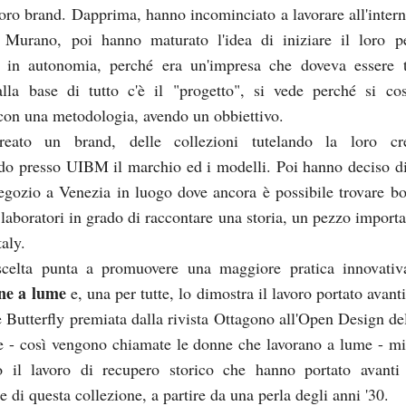
 loro brand. Dapprima, hanno incominciato a lavorare all'intern
 Murano, poi hanno maturato l'idea di iniziare il loro p
o in autonomia, perché era un'impresa che doveva essere t
la base di tutto c'è il "progetto", si vede perché si cos
con una metodologia, avendo un obbiettivo.
eato un brand, delle collezioni tutelando la loro crea
do presso UIBM il marchio ed i modelli. Poi hanno deciso di
egozio a Venezia in luogo dove ancora è possibile trovare bo
 laboratori in grado di raccontare una storia, un pezzo importa
aly.
scelta punta a promuovere una maggiore pratica innovativ
one a lume
e, una per tutte, lo dimostra il lavoro portato avant
e Butterfly premiata dalla rivista Ottagono all'Open Design de
e - così vengono chiamate le donne che lavorano a lume - m
o il lavoro di recupero storico che hanno portato avanti
e di questa collezione, a partire da una perla degli anni '30.