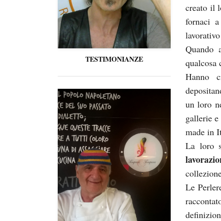
creato il
fornaci a
lavorativ
Quando al
TESTIMONIANZE
qualcosa 
Hanno cr
depositan
un loro n
gallerie e
made in It
La loro 
lavorazi
collezion
Le Perler
raccontat
definizion