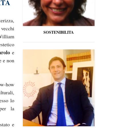
ATA
erizza,
 vecchi
SOSTENIBILITA
William
stetico
arolo
e
e e non
now-how
turali,
esso lo
per la
stato e