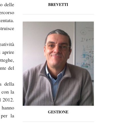
o delle
BREVETTI
ercorso
entata.
truisce
tività
 aprire
tteghe,
nte del
a della
i con la
l 2012.
i hanno
GESTIONE
 per la