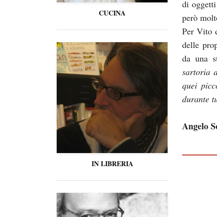
di oggetti
CUCINA
però molt
Per Vito 
delle pro
da una st
sartoria 
quei picc
durante tu
Angelo S
IN LIBRERIA