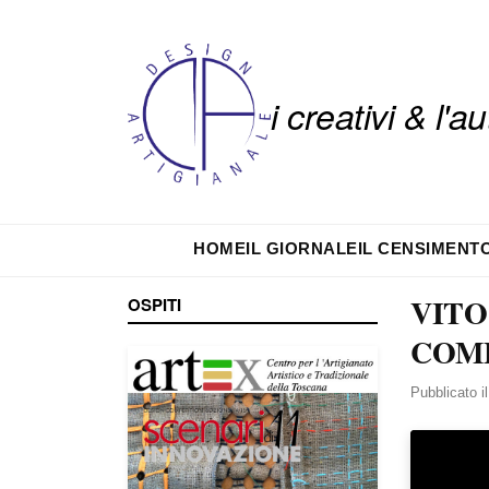
i creativi & l'
HOME
IL GIORNALE
IL CENSIMENT
VITO
OSPITI
COME
Pubblicato i