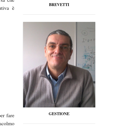
BREVETTI
utiva è
GESTIONE
er fare
racolmo