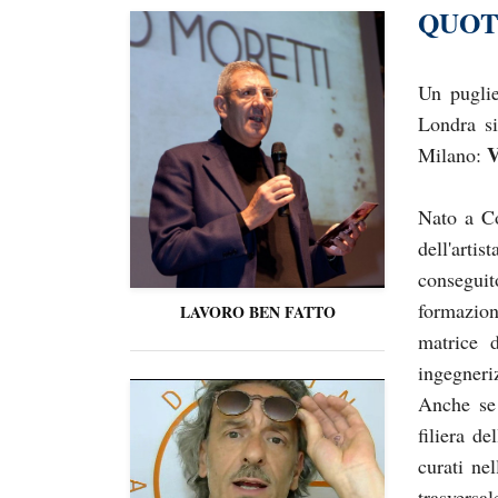
QUOT
Un puglie
Londra s
V
Milano:
Nato a Co
dell'arti
consegui
formazion
LAVORO BEN FATTO
matrice d
ingegneriz
Anche se 
filiera del
curati ne
trasversa