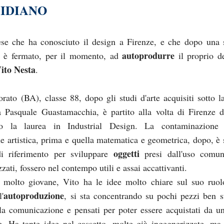
IDIANO
se che ha conosciuto il design a Firenze, e che dopo una 
autoprodurre
i è fermato, per il momento, ad
il proprio d
ito Nesta
.
rato (BA), classe 88, dopo gli studi d'arte acquisiti sotto l
sta Pasquale Guastamacchia, è partito alla volta di Firenze 
to la laurea in Industrial Design. La contaminazione 
e artistica, prima e quella matematica e geometrica, dopo, è s
oggetti
i riferimento per sviluppare
presi dall'uso comun
zati, fossero nel contempo utili e assai accattivanti.
molto giovane, Vito ha le idee molto chiare sul suo ruol
autoproduzione
l'
, si sta concentrando su pochi pezzi ben st
lla comunicazione e pensati per poter essere acquistati da un
le. Ha tante idee nel cassetto, molte già ingegnerizzate, ma