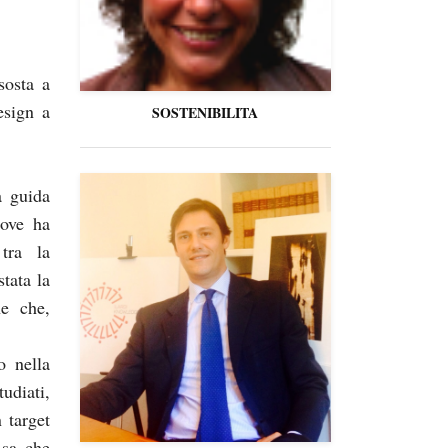
sosta a
esign a
SOSTENIBILITA
a guida
dove ha
tra la
tata la
e che,
o nella
udiati,
 target
 sa che