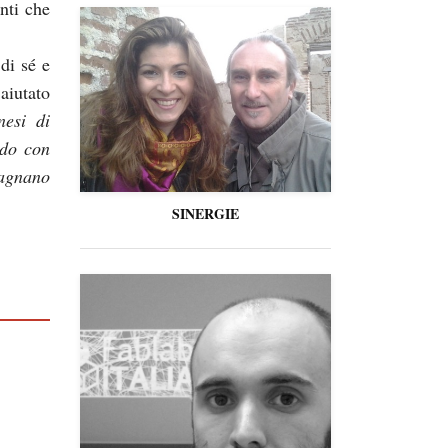
nti che
di sé e
aiutato
nesi di
ndo con
pagnano
SINERGIE