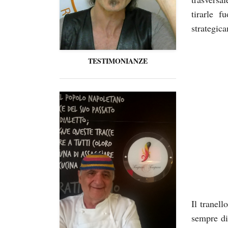
tirarle f
strategic
TESTIMONIANZE
Il tranel
sempre di