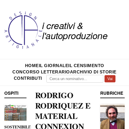
i creativi &
l'autoproduzione
HOME
IL GIORNALE
IL CENSIMENTO
CONCORSO LETTERARIO
ARCHIVIO DI STORIE
CONTRIBUTI
Vai
RODRIGO
OSPITI
RUBRICHE
RODRIQUEZ E
MATERIAL
CONNEXION
SOSTENIBILITÀ