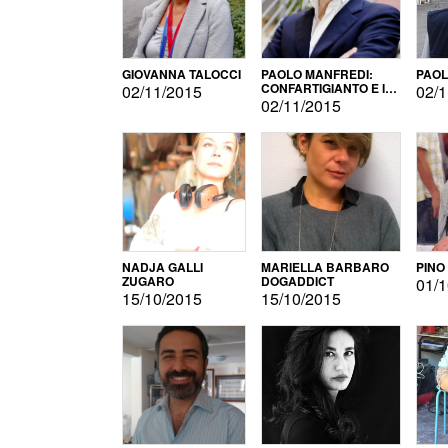
GIOVANNA TALOCCI
PAOLO MANFREDI:
PAOL
CONFARTIGIANTO E IL
02/11/2015
02/1
SONDAGGIO
02/11/2015
NADJA GALLI
MARIELLA BARBARO
PINO
ZUGARO
DOGADDICT
01/1
15/10/2015
15/10/2015