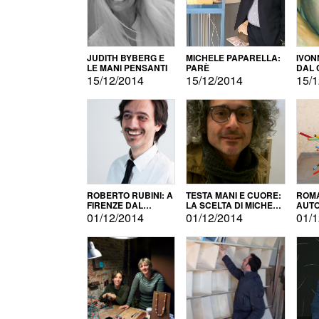
JUDITH BYBERG E
MICHELE PAPARELLA:
IVON
LE MANI PENSANTI
PARÈ
DAL 
CITT
15/12/2014
15/12/2014
15/1
ROBERTO RUBINI: A
TESTA MANI E CUORE:
ROMA
FIRENZE DAL
LA SCELTA DI MICHELE
AUT
PRODOTTO ALLA
BARBERIO
01/12/2014
01/12/2014
01/1
PROMOZIONE