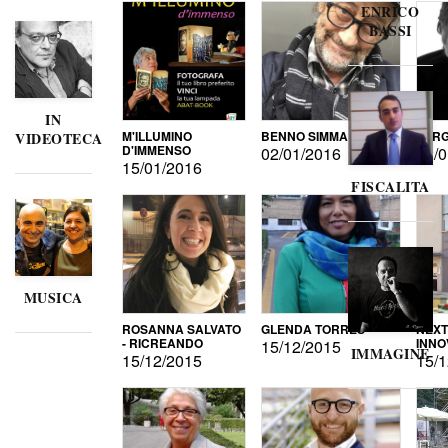
ENRICO
BASSI
IN
M'ILLUMINO
BENNO SIMMA
SERG
VIDEOTECA
D'IMMENSO
02/01/2016
02/0
15/01/2016
FISCALITA
MUSICA
ROSANNA SALVATO
GLENDA TORRES
NEXT
- RICREANDO
INNO
15/12/2015
IMMAGINE
15/12/2015
15/1