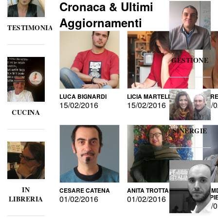
Cronaca & Ultimi
Aggiornamenti
TESTIMONIANZE
GESTIONE
LUCA BIGNARDI
LICIA MARTELLI
LORE
15/02/2016
15/02/2016
15/0
CUCINA
SINERGIE
IN
CESARE CATENA
ANITA TROTTA
GUMD
DI P
01/02/2016
01/02/2016
LIBRERIA
15/0