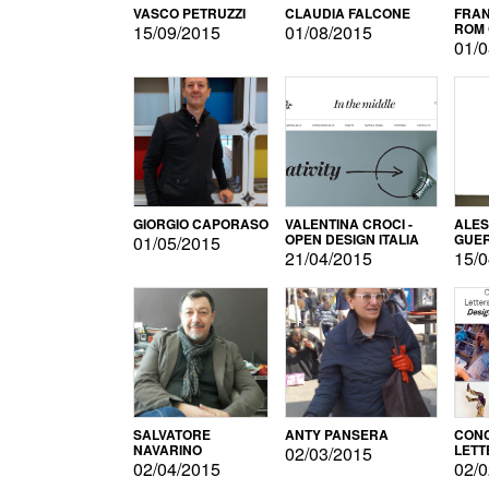
VASCO PETRUZZI
CLAUDIA FALCONE
FRAN
ROM 
15/09/2015
01/08/2015
01/0
GIORGIO CAPORASO
VALENTINA CROCI -
ALE
OPEN DESIGN ITALIA
GUE
01/05/2015
21/04/2015
15/0
SALVATORE
ANTY PANSERA
CON
NAVARINO
LETT
02/03/2015
DESI
02/04/2015
02/0