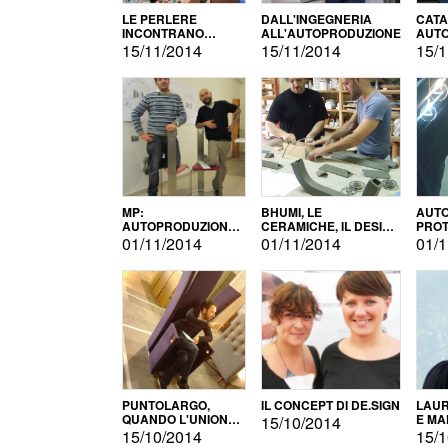
LE PERLERE
DALL'INGEGNERIA
CATA
INCONTRANO
ALL'AUTOPRODUZIONE
AUTO
L'AUTOPRODUZIONE
COMM
15/11/2014
15/11/2014
15/1
MP:
BHUMI, LE
AUTO
AUTOPRODUZIONE
CERAMICHE, IL DESIGN
PROT
E INNOVAZIONE
E L'AUTOPRODUZIONE
ROM
01/11/2014
01/11/2014
01/1
PUNTOLARGO,
IL CONCEPT DI DE.SIGN
LAUR
QUANDO L'UNIONE
E MA
15/10/2014
FA LA FORZA E
15/10/2014
15/1
VINCE