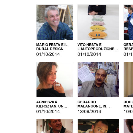
MARIO FESTA E IL
VITO NESTA E
GERA
RURAL DESIGN
L'AUTOPRODUZIONE
RESP
COME RECUPERO DEI
TECN
01/10/2014
01/10/2014
01/1
SIMBOLI
MOTO
AGNIESZKA
GERARDO
RODR
KIERSZTAN, UN
MALANGONE, IN
MATE
MODELLO DI
GIURIA PER IL
01/10/2014
13/09/2014
10/0
AUTOPRODUZIONE
CONCORSO
LETTERARIO