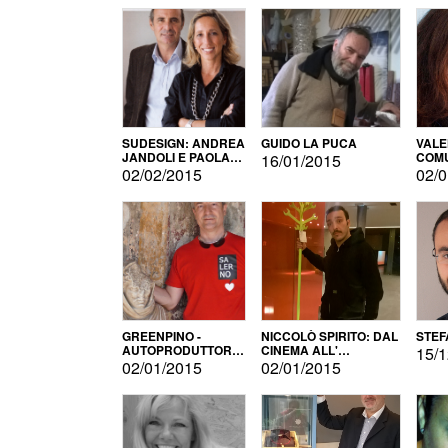
SUDESIGN: ANDREA
GUIDO LA PUCA
VALE
JANDOLI E PAOLA
COMU
16/01/2015
PISAPIA
02/02/2015
02/0
GREENPINO -
NICCOLÒ SPIRITO: DAL
STEF
AUTOPRODUTTORE
CINEMA ALL'
15/1
PER AMORE
AUTOPRODUZIONE
02/01/2015
02/01/2015