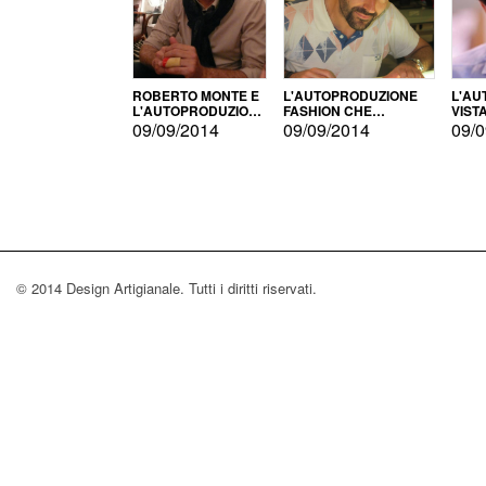
ROBERTO MONTE E
L'AUTOPRODUZIONE
L'AU
L'AUTOPRODUZIONE
FASHION CHE
VIST
CON IL CENSIMENTO
CONQUISTA GLI USA
FARI
09/09/2014
09/09/2014
09/0
© 2014 Design Artigianale. Tutti i diritti riservati.