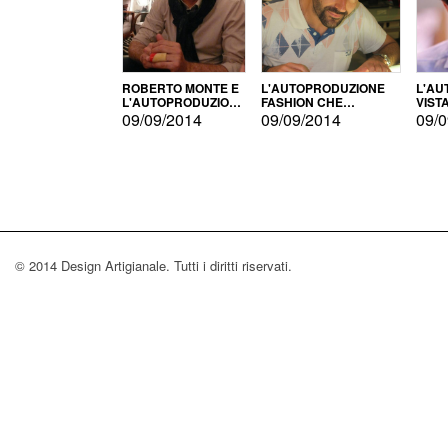
ROBERTO MONTE E
L'AUTOPRODUZIONE
L'AU
L'AUTOPRODUZIONE
FASHION CHE
VIST
CON IL CENSIMENTO
CONQUISTA GLI USA
FARI
09/09/2014
09/09/2014
09/0
© 2014 Design Artigianale. Tutti i diritti riservati.