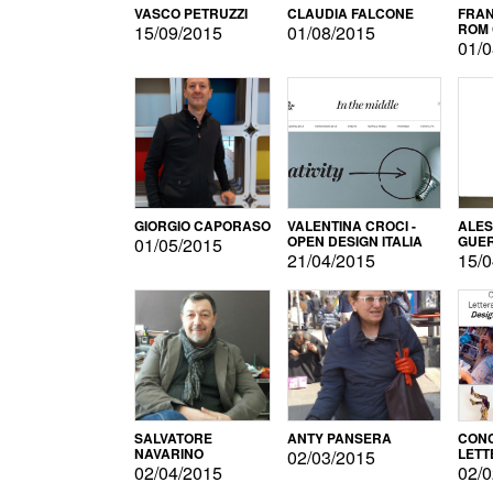
VASCO PETRUZZI
CLAUDIA FALCONE
FRAN
ROM 
15/09/2015
01/08/2015
01/0
GIORGIO CAPORASO
VALENTINA CROCI -
ALE
OPEN DESIGN ITALIA
GUE
01/05/2015
21/04/2015
15/0
SALVATORE
ANTY PANSERA
CON
NAVARINO
LETT
02/03/2015
DESI
02/04/2015
02/0