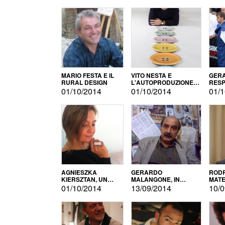
MARIO FESTA E IL
VITO NESTA E
GERA
RURAL DESIGN
L'AUTOPRODUZIONE
RESP
COME RECUPERO DEI
TECN
01/10/2014
01/10/2014
01/1
SIMBOLI
MOTO
AGNIESZKA
GERARDO
RODR
KIERSZTAN, UN
MALANGONE, IN
MATE
MODELLO DI
GIURIA PER IL
01/10/2014
13/09/2014
10/0
AUTOPRODUZIONE
CONCORSO
LETTERARIO