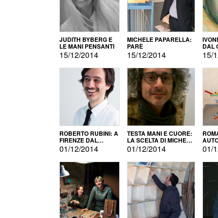
JUDITH BYBERG E
MICHELE PAPARELLA:
IVON
LE MANI PENSANTI
PARÈ
DAL 
CITT
15/12/2014
15/12/2014
15/1
ROBERTO RUBINI: A
TESTA MANI E CUORE:
ROMA
FIRENZE DAL
LA SCELTA DI MICHELE
AUT
PRODOTTO ALLA
BARBERIO
01/12/2014
01/12/2014
01/1
PROMOZIONE