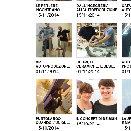
LE PERLERE
DALL'INGEGNERIA
CATA
INCONTRANO
ALL'AUTOPRODUZIONE
AUTO
L'AUTOPRODUZIONE
COMM
15/11/2014
15/11/2014
15/1
MP:
BHUMI, LE
AUTO
AUTOPRODUZIONE
CERAMICHE, IL DESIGN
PROT
E INNOVAZIONE
E L'AUTOPRODUZIONE
ROM
01/11/2014
01/11/2014
01/1
PUNTOLARGO,
IL CONCEPT DI DE.SIGN
LAUR
QUANDO L'UNIONE
E MA
15/10/2014
FA LA FORZA E
15/10/2014
15/1
VINCE