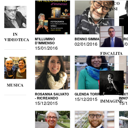
ENRICO
BASSI
IN
M'ILLUMINO
BENNO SIMMA
SERG
VIDEOTECA
D'IMMENSO
02/01/2016
02/0
15/01/2016
FISCALITA
MUSICA
ROSANNA SALVATO
GLENDA TORRES
NEXT
- RICREANDO
INNO
15/12/2015
IMMAGINE
15/12/2015
15/1