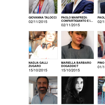
GIOVANNA TALOCCI
PAOLO MANFREDI:
PAOL
CONFARTIGIANTO E IL
02/11/2015
02/1
SONDAGGIO
02/11/2015
NADJA GALLI
MARIELLA BARBARO
PINO
ZUGARO
DOGADDICT
01/1
15/10/2015
15/10/2015