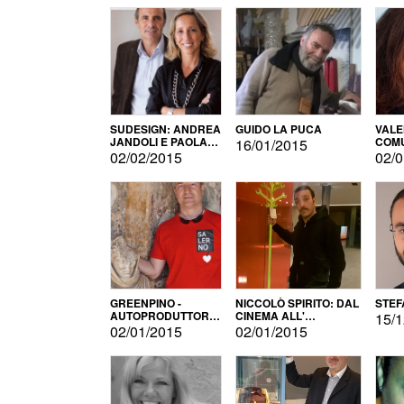
SUDESIGN: ANDREA
GUIDO LA PUCA
VALE
JANDOLI E PAOLA
COMU
16/01/2015
PISAPIA
02/02/2015
02/0
GREENPINO -
NICCOLÒ SPIRITO: DAL
STEF
AUTOPRODUTTORE
CINEMA ALL'
15/1
PER AMORE
AUTOPRODUZIONE
02/01/2015
02/01/2015