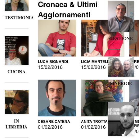
Cronaca & Ultimi
Aggiornamenti
TESTIMONIANZE
GESTIONE
LUCA BIGNARDI
LICIA MARTELLI
LORE
15/02/2016
15/02/2016
15/0
CUCINA
SINERGIE
IN
CESARE CATENA
ANITA TROTTA
GUMD
DI P
01/02/2016
01/02/2016
LIBRERIA
15/0