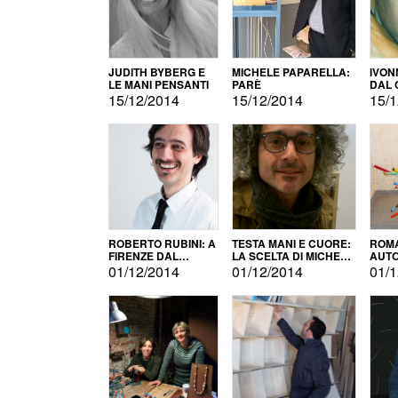
JUDITH BYBERG E
MICHELE PAPARELLA:
IVON
LE MANI PENSANTI
PARÈ
DAL 
CITT
15/12/2014
15/12/2014
15/1
ROBERTO RUBINI: A
TESTA MANI E CUORE:
ROMA
FIRENZE DAL
LA SCELTA DI MICHELE
AUT
PRODOTTO ALLA
BARBERIO
01/12/2014
01/12/2014
01/1
PROMOZIONE