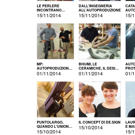
LE PERLERE
DALL'INGEGNERIA
CATA
INCONTRANO
ALL'AUTOPRODUZIONE
AUTO
L'AUTOPRODUZIONE
COMM
15/11/2014
15/11/2014
15/1
MP:
BHUMI, LE
AUTO
AUTOPRODUZIONE
CERAMICHE, IL DESIGN
PROT
E INNOVAZIONE
E L'AUTOPRODUZIONE
ROM
01/11/2014
01/11/2014
01/1
PUNTOLARGO,
IL CONCEPT DI DE.SIGN
LAUR
QUANDO L'UNIONE
E MA
15/10/2014
FA LA FORZA E
15/10/2014
15/1
VINCE