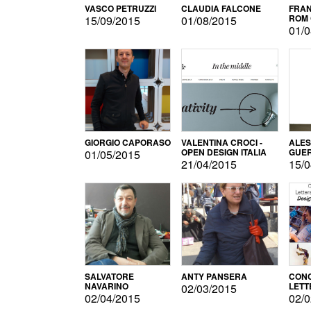
VASCO PETRUZZI
CLAUDIA FALCONE
FRAN
ROM 
15/09/2015
01/08/2015
01/0
GIORGIO CAPORASO
VALENTINA CROCI -
ALE
OPEN DESIGN ITALIA
GUE
01/05/2015
21/04/2015
15/0
SALVATORE
ANTY PANSERA
CON
NAVARINO
LETT
02/03/2015
DESI
02/04/2015
02/0