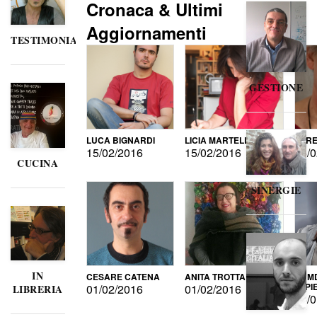
Cronaca & Ultimi
Aggiornamenti
TESTIMONIANZE
GESTIONE
LUCA BIGNARDI
LICIA MARTELLI
LORE
15/02/2016
15/02/2016
15/0
CUCINA
SINERGIE
IN
CESARE CATENA
ANITA TROTTA
GUMD
DI P
01/02/2016
01/02/2016
LIBRERIA
15/0