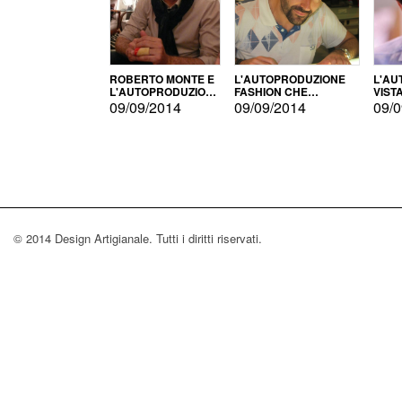
ROBERTO MONTE E
L'AUTOPRODUZIONE
L'AU
L'AUTOPRODUZIONE
FASHION CHE
VIST
CON IL CENSIMENTO
CONQUISTA GLI USA
FARI
09/09/2014
09/09/2014
09/0
© 2014 Design Artigianale. Tutti i diritti riservati.