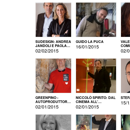
SUDESIGN: ANDREA
GUIDO LA PUCA
VALE
JANDOLI E PAOLA
COMU
16/01/2015
PISAPIA
02/02/2015
02/0
GREENPINO -
NICCOLÒ SPIRITO: DAL
STEF
AUTOPRODUTTORE
CINEMA ALL'
15/1
PER AMORE
AUTOPRODUZIONE
02/01/2015
02/01/2015