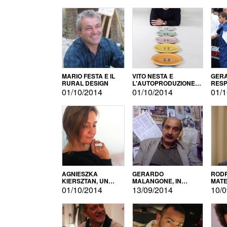
MARIO FESTA E IL
VITO NESTA E
GERA
RURAL DESIGN
L'AUTOPRODUZIONE
RESP
COME RECUPERO DEI
TECN
01/10/2014
01/10/2014
01/1
SIMBOLI
MOTO
AGNIESZKA
GERARDO
RODR
KIERSZTAN, UN
MALANGONE, IN
MATE
MODELLO DI
GIURIA PER IL
01/10/2014
13/09/2014
10/0
AUTOPRODUZIONE
CONCORSO
LETTERARIO