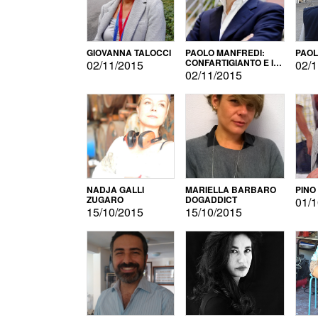
GIOVANNA TALOCCI
PAOLO MANFREDI:
PAOL
CONFARTIGIANTO E IL
02/11/2015
02/1
SONDAGGIO
02/11/2015
NADJA GALLI
MARIELLA BARBARO
PINO
ZUGARO
DOGADDICT
01/1
15/10/2015
15/10/2015