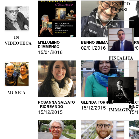
ENRICO
BASSI
IN
M'ILLUMINO
BENNO SIMMA
SERG
VIDEOTECA
D'IMMENSO
02/01/2016
02/0
15/01/2016
FISCALITA
MUSICA
ROSANNA SALVATO
GLENDA TORRES
NEXT
- RICREANDO
INNO
15/12/2015
IMMAGINE
15/12/2015
15/1