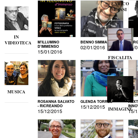
ENRICO
BASSI
IN
M'ILLUMINO
BENNO SIMMA
SERG
VIDEOTECA
D'IMMENSO
02/01/2016
02/0
15/01/2016
FISCALITA
MUSICA
ROSANNA SALVATO
GLENDA TORRES
NEXT
- RICREANDO
INNO
15/12/2015
IMMAGINE
15/12/2015
15/1