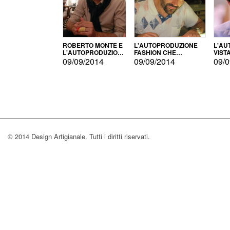
ROBERTO MONTE E
L'AUTOPRODUZIONE
L'AU
L'AUTOPRODUZIONE
FASHION CHE
VIST
CON IL CENSIMENTO
CONQUISTA GLI USA
FARI
09/09/2014
09/09/2014
09/0
© 2014 Design Artigianale. Tutti i diritti riservati.