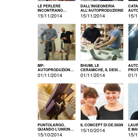
LE PERLERE
DALL'INGEGNERIA
CATA
INCONTRANO
ALL'AUTOPRODUZIONE
AUTO
L'AUTOPRODUZIONE
COMM
15/11/2014
15/11/2014
15/1
MP:
BHUMI, LE
AUTO
AUTOPRODUZIONE
CERAMICHE, IL DESIGN
PROT
E INNOVAZIONE
E L'AUTOPRODUZIONE
ROM
01/11/2014
01/11/2014
01/1
PUNTOLARGO,
IL CONCEPT DI DE.SIGN
LAUR
QUANDO L'UNIONE
E MA
15/10/2014
FA LA FORZA E
15/10/2014
15/1
VINCE