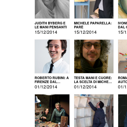
JUDITH BYBERG E
MICHELE PAPARELLA:
IVON
LE MANI PENSANTI
PARÈ
DAL 
CITT
15/12/2014
15/12/2014
15/1
ROBERTO RUBINI: A
TESTA MANI E CUORE:
ROMA
FIRENZE DAL
LA SCELTA DI MICHELE
AUT
PRODOTTO ALLA
BARBERIO
01/12/2014
01/12/2014
01/1
PROMOZIONE