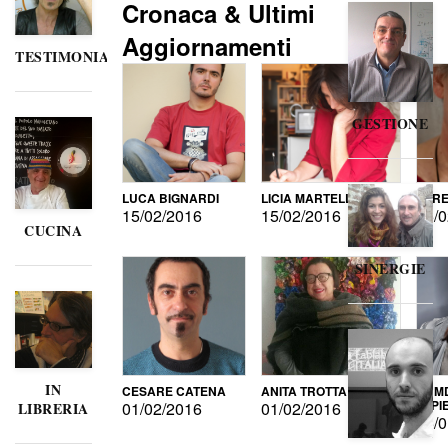
Cronaca & Ultimi
Aggiornamenti
TESTIMONIANZE
GESTIONE
LUCA BIGNARDI
LICIA MARTELLI
LORE
15/02/2016
15/02/2016
15/0
CUCINA
SINERGIE
IN
CESARE CATENA
ANITA TROTTA
GUMD
DI P
01/02/2016
01/02/2016
LIBRERIA
15/0