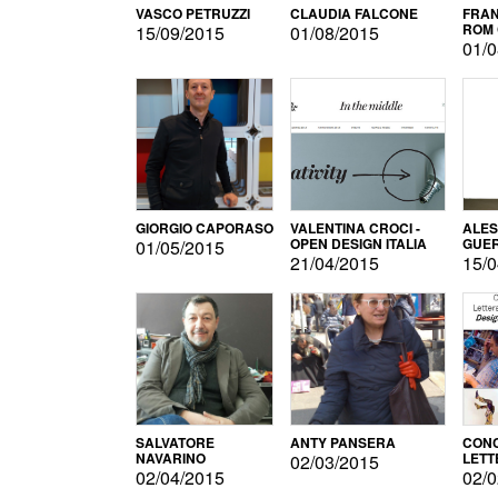
VASCO PETRUZZI
CLAUDIA FALCONE
FRAN
ROM 
15/09/2015
01/08/2015
01/0
GIORGIO CAPORASO
VALENTINA CROCI -
ALE
OPEN DESIGN ITALIA
GUE
01/05/2015
21/04/2015
15/0
SALVATORE
ANTY PANSERA
CON
NAVARINO
LETT
02/03/2015
DESI
02/04/2015
02/0