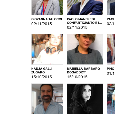
GIOVANNA TALOCCI
PAOLO MANFREDI:
PAOL
CONFARTIGIANTO E IL
02/11/2015
02/1
SONDAGGIO
02/11/2015
NADJA GALLI
MARIELLA BARBARO
PINO
ZUGARO
DOGADDICT
01/1
15/10/2015
15/10/2015