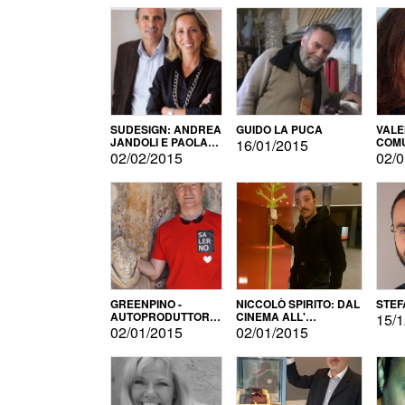
SUDESIGN: ANDREA
GUIDO LA PUCA
VALE
JANDOLI E PAOLA
COMU
16/01/2015
PISAPIA
02/02/2015
02/0
GREENPINO -
NICCOLÒ SPIRITO: DAL
STEF
AUTOPRODUTTORE
CINEMA ALL'
15/1
PER AMORE
AUTOPRODUZIONE
02/01/2015
02/01/2015