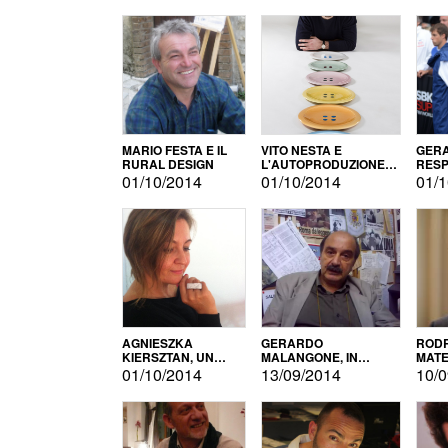
MARIO FESTA E IL
VITO NESTA E
GERA
RURAL DESIGN
L'AUTOPRODUZIONE
RESP
COME RECUPERO DEI
TECN
01/10/2014
01/10/2014
01/1
SIMBOLI
MOTO
AGNIESZKA
GERARDO
RODR
KIERSZTAN, UN
MALANGONE, IN
MATE
MODELLO DI
GIURIA PER IL
01/10/2014
13/09/2014
10/0
AUTOPRODUZIONE
CONCORSO
LETTERARIO