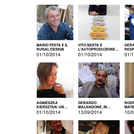
MARIO FESTA E IL
VITO NESTA E
GERA
RURAL DESIGN
L'AUTOPRODUZIONE
RESP
COME RECUPERO DEI
TECN
01/10/2014
01/10/2014
01/1
SIMBOLI
MOTO
AGNIESZKA
GERARDO
RODR
KIERSZTAN, UN
MALANGONE, IN
MATE
MODELLO DI
GIURIA PER IL
01/10/2014
13/09/2014
10/0
AUTOPRODUZIONE
CONCORSO
LETTERARIO