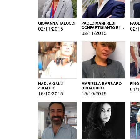
GIOVANNA TALOCCI
PAOLO MANFREDI:
PAOL
CONFARTIGIANTO E IL
02/11/2015
02/1
SONDAGGIO
02/11/2015
NADJA GALLI
MARIELLA BARBARO
PINO
ZUGARO
DOGADDICT
01/1
15/10/2015
15/10/2015