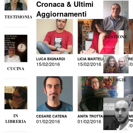
Cronaca & Ultimi
Aggiornamenti
TESTIMONIANZE
GESTIONE
LUCA BIGNARDI
LICIA MARTELLI
LORE
15/02/2016
15/02/2016
15/0
CUCINA
SINERGIE
IN
CESARE CATENA
ANITA TROTTA
GUMD
DI P
01/02/2016
01/02/2016
LIBRERIA
15/0