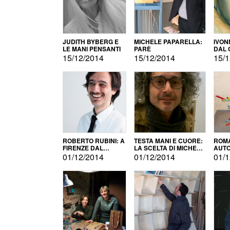
JUDITH BYBERG E
MICHELE PAPARELLA:
IVON
LE MANI PENSANTI
PARÈ
DAL 
CITT
15/12/2014
15/12/2014
15/1
ROBERTO RUBINI: A
TESTA MANI E CUORE:
ROMA
FIRENZE DAL
LA SCELTA DI MICHELE
AUT
PRODOTTO ALLA
BARBERIO
01/12/2014
01/12/2014
01/1
PROMOZIONE