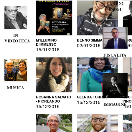
ENRICO
BASSI
IN
M'ILLUMINO
BENNO SIMMA
SERG
VIDEOTECA
D'IMMENSO
02/01/2016
02/0
15/01/2016
FISCALITA
MUSICA
ROSANNA SALVATO
GLENDA TORRES
NEXT
- RICREANDO
INNO
15/12/2015
IMMAGINE
15/12/2015
15/1