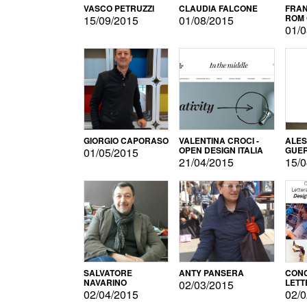
VASCO PETRUZZI
CLAUDIA FALCONE
FRAN
ROM 
15/09/2015
01/08/2015
01/0
GIORGIO CAPORASO
VALENTINA CROCI -
ALE
OPEN DESIGN ITALIA
GUE
01/05/2015
21/04/2015
15/0
SALVATORE
ANTY PANSERA
CON
NAVARINO
LETT
02/03/2015
DESI
02/04/2015
02/0