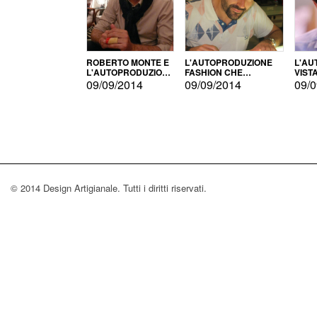
ROBERTO MONTE E
L'AUTOPRODUZIONE
L'AU
L'AUTOPRODUZIONE
FASHION CHE
VIST
CON IL CENSIMENTO
CONQUISTA GLI USA
FARI
09/09/2014
09/09/2014
09/0
© 2014 Design Artigianale. Tutti i diritti riservati.