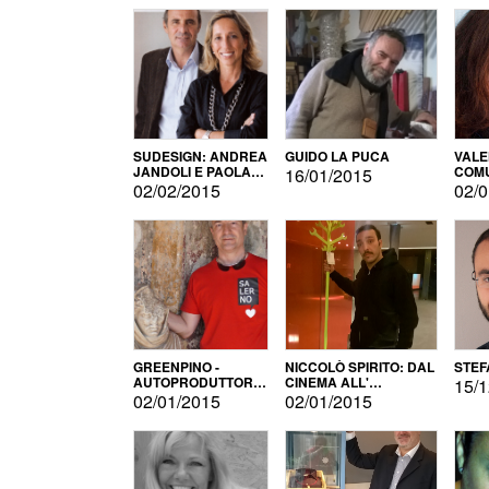
SUDESIGN: ANDREA
GUIDO LA PUCA
VALE
JANDOLI E PAOLA
COMU
16/01/2015
PISAPIA
02/02/2015
02/0
GREENPINO -
NICCOLÒ SPIRITO: DAL
STEF
AUTOPRODUTTORE
CINEMA ALL'
15/1
PER AMORE
AUTOPRODUZIONE
02/01/2015
02/01/2015