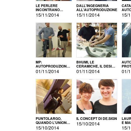
LE PERLERE
DALL'INGEGNERIA
CATA
INCONTRANO
ALL'AUTOPRODUZIONE
AUTO
L'AUTOPRODUZIONE
COMM
15/11/2014
15/11/2014
15/1
MP:
BHUMI, LE
AUTO
AUTOPRODUZIONE
CERAMICHE, IL DESIGN
PROT
E INNOVAZIONE
E L'AUTOPRODUZIONE
ROM
01/11/2014
01/11/2014
01/1
PUNTOLARGO,
IL CONCEPT DI DE.SIGN
LAUR
QUANDO L'UNIONE
E MA
15/10/2014
FA LA FORZA E
15/10/2014
15/1
VINCE