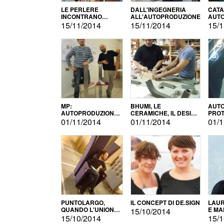
LE PERLERE
DALL'INGEGNERIA
CATA
INCONTRANO
ALL'AUTOPRODUZIONE
AUTO
L'AUTOPRODUZIONE
COMM
15/11/2014
15/11/2014
15/1
MP:
BHUMI, LE
AUTO
AUTOPRODUZIONE
CERAMICHE, IL DESIGN
PROT
E INNOVAZIONE
E L'AUTOPRODUZIONE
ROM
01/11/2014
01/11/2014
01/1
PUNTOLARGO,
IL CONCEPT DI DE.SIGN
LAUR
QUANDO L'UNIONE
E MA
15/10/2014
FA LA FORZA E
15/10/2014
15/1
VINCE