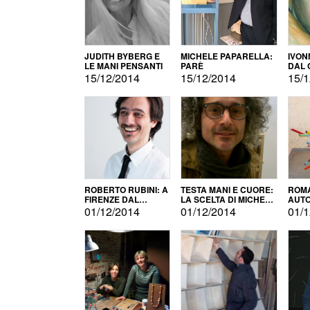
JUDITH BYBERG E
MICHELE PAPARELLA:
IVON
LE MANI PENSANTI
PARÈ
DAL 
CITT
15/12/2014
15/12/2014
15/1
ROBERTO RUBINI: A
TESTA MANI E CUORE:
ROMA
FIRENZE DAL
LA SCELTA DI MICHELE
AUT
PRODOTTO ALLA
BARBERIO
01/12/2014
01/12/2014
01/1
PROMOZIONE