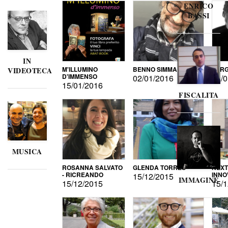
ENRICO
BASSI
IN
M'ILLUMINO
BENNO SIMMA
SERG
VIDEOTECA
D'IMMENSO
02/01/2016
02/0
15/01/2016
FISCALITA
MUSICA
ROSANNA SALVATO
GLENDA TORRES
NEXT
- RICREANDO
INNO
15/12/2015
IMMAGINE
15/12/2015
15/1