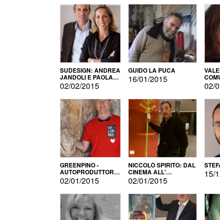
SUDESIGN: ANDREA
GUIDO LA PUCA
VALE
JANDOLI E PAOLA
COMU
16/01/2015
PISAPIA
02/02/2015
02/0
GREENPINO -
NICCOLÒ SPIRITO: DAL
STEF
AUTOPRODUTTORE
CINEMA ALL'
15/1
PER AMORE
AUTOPRODUZIONE
02/01/2015
02/01/2015