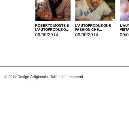
ROBERTO MONTE E
L'AUTOPRODUZIONE
L'AU
L'AUTOPRODUZIONE
FASHION CHE
VIST
CON IL CENSIMENTO
CONQUISTA GLI USA
FARI
09/09/2014
09/09/2014
09/0
© 2014 Design Artigianale. Tutti i diritti riservati.