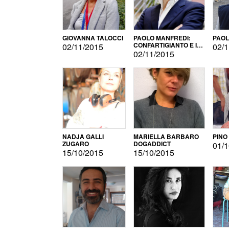
GIOVANNA TALOCCI
PAOLO MANFREDI:
PAOL
CONFARTIGIANTO E IL
02/11/2015
02/1
SONDAGGIO
02/11/2015
NADJA GALLI
MARIELLA BARBARO
PINO
ZUGARO
DOGADDICT
01/1
15/10/2015
15/10/2015