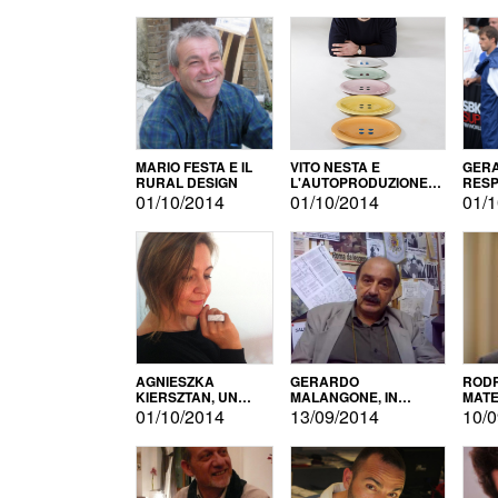
MARIO FESTA E IL
VITO NESTA E
GERA
RURAL DESIGN
L'AUTOPRODUZIONE
RESP
COME RECUPERO DEI
TECN
01/10/2014
01/10/2014
01/1
SIMBOLI
MOTO
AGNIESZKA
GERARDO
RODR
KIERSZTAN, UN
MALANGONE, IN
MATE
MODELLO DI
GIURIA PER IL
01/10/2014
13/09/2014
10/0
AUTOPRODUZIONE
CONCORSO
LETTERARIO