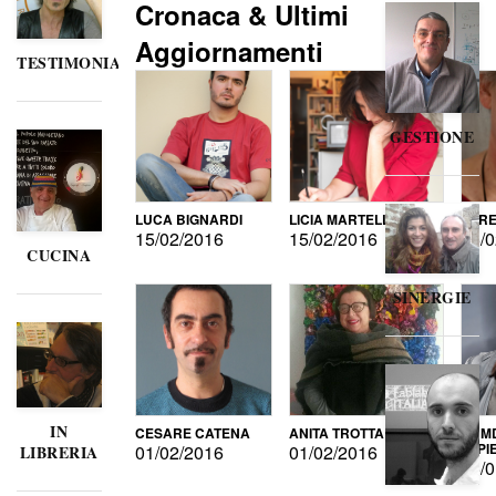
Cronaca & Ultimi
Aggiornamenti
TESTIMONIANZE
GESTIONE
LUCA BIGNARDI
LICIA MARTELLI
LORE
15/02/2016
15/02/2016
15/0
CUCINA
SINERGIE
IN
CESARE CATENA
ANITA TROTTA
GUMD
DI P
01/02/2016
01/02/2016
LIBRERIA
15/0