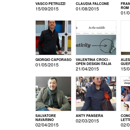
VASCO PETRUZZI
CLAUDIA FALCONE
FRAN
ROM 
15/09/2015
01/08/2015
01/0
GIORGIO CAPORASO
VALENTINA CROCI -
ALE
OPEN DESIGN ITALIA
GUE
01/05/2015
21/04/2015
15/0
SALVATORE
ANTY PANSERA
CON
NAVARINO
LETT
02/03/2015
DESI
02/04/2015
02/0