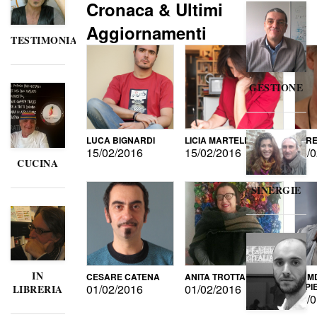
Cronaca & Ultimi
Aggiornamenti
TESTIMONIANZE
GESTIONE
LUCA BIGNARDI
LICIA MARTELLI
LORE
15/02/2016
15/02/2016
15/0
CUCINA
SINERGIE
IN
CESARE CATENA
ANITA TROTTA
GUMD
DI P
01/02/2016
01/02/2016
LIBRERIA
15/0