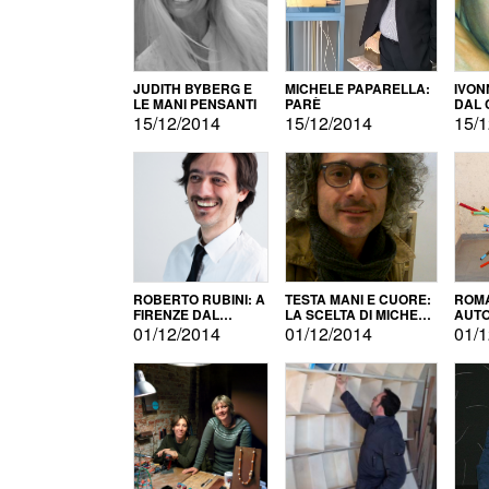
JUDITH BYBERG E
MICHELE PAPARELLA:
IVON
LE MANI PENSANTI
PARÈ
DAL 
CITT
15/12/2014
15/12/2014
15/1
ROBERTO RUBINI: A
TESTA MANI E CUORE:
ROMA
FIRENZE DAL
LA SCELTA DI MICHELE
AUT
PRODOTTO ALLA
BARBERIO
01/12/2014
01/12/2014
01/1
PROMOZIONE