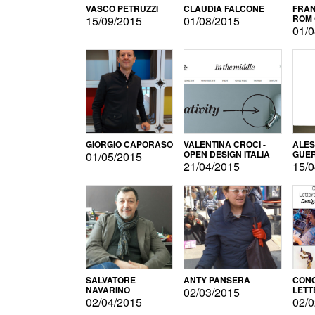
VASCO PETRUZZI
CLAUDIA FALCONE
FRAN
ROM 
15/09/2015
01/08/2015
01/0
GIORGIO CAPORASO
VALENTINA CROCI -
ALE
OPEN DESIGN ITALIA
GUE
01/05/2015
21/04/2015
15/0
SALVATORE
ANTY PANSERA
CON
NAVARINO
LETT
02/03/2015
DESI
02/04/2015
02/0