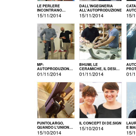
LE PERLERE
DALL'INGEGNERIA
CATA
INCONTRANO
ALL'AUTOPRODUZIONE
AUTO
L'AUTOPRODUZIONE
COMM
15/11/2014
15/11/2014
15/1
MP:
BHUMI, LE
AUTO
AUTOPRODUZIONE
CERAMICHE, IL DESIGN
PROT
E INNOVAZIONE
E L'AUTOPRODUZIONE
ROM
01/11/2014
01/11/2014
01/1
PUNTOLARGO,
IL CONCEPT DI DE.SIGN
LAUR
QUANDO L'UNIONE
E MA
15/10/2014
FA LA FORZA E
15/10/2014
15/1
VINCE