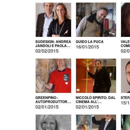
SUDESIGN: ANDREA
GUIDO LA PUCA
VALE
JANDOLI E PAOLA
COMU
16/01/2015
PISAPIA
02/02/2015
02/0
GREENPINO -
NICCOLÒ SPIRITO: DAL
STEF
AUTOPRODUTTORE
CINEMA ALL'
15/1
PER AMORE
AUTOPRODUZIONE
02/01/2015
02/01/2015