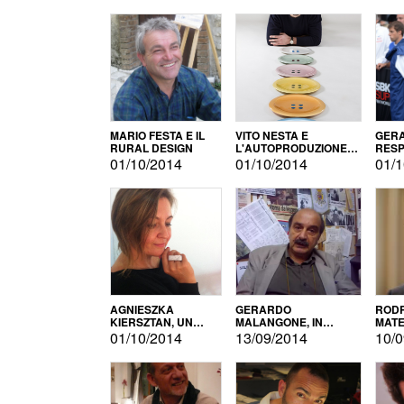
MARIO FESTA E IL
VITO NESTA E
GERA
RURAL DESIGN
L'AUTOPRODUZIONE
RESP
COME RECUPERO DEI
TECN
01/10/2014
01/10/2014
01/1
SIMBOLI
MOTO
AGNIESZKA
GERARDO
RODR
KIERSZTAN, UN
MALANGONE, IN
MATE
MODELLO DI
GIURIA PER IL
01/10/2014
13/09/2014
10/0
AUTOPRODUZIONE
CONCORSO
LETTERARIO