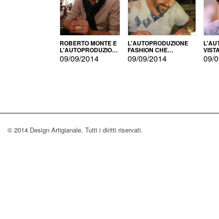
ROBERTO MONTE E
L'AUTOPRODUZIONE
L'AU
L'AUTOPRODUZIONE
FASHION CHE
VIST
CON IL CENSIMENTO
CONQUISTA GLI USA
FARI
09/09/2014
09/09/2014
09/0
© 2014 Design Artigianale. Tutti i diritti riservati.