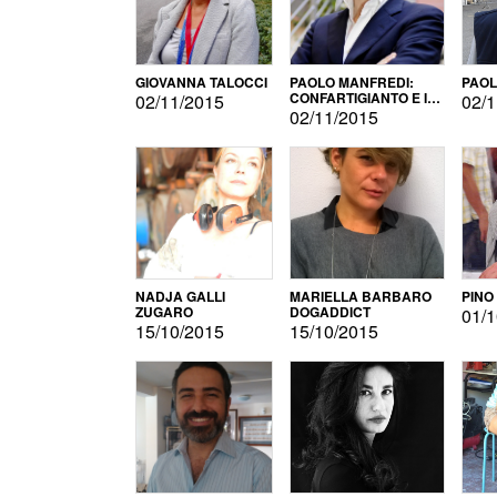
GIOVANNA TALOCCI
PAOLO MANFREDI:
PAOL
CONFARTIGIANTO E IL
02/11/2015
02/1
SONDAGGIO
02/11/2015
NADJA GALLI
MARIELLA BARBARO
PINO
ZUGARO
DOGADDICT
01/1
15/10/2015
15/10/2015