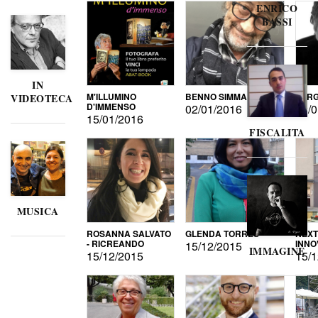
ENRICO
BASSI
IN
M'ILLUMINO
BENNO SIMMA
SERG
VIDEOTECA
D'IMMENSO
02/01/2016
02/0
15/01/2016
FISCALITA
MUSICA
ROSANNA SALVATO
GLENDA TORRES
NEXT
- RICREANDO
INNO
15/12/2015
IMMAGINE
15/12/2015
15/1