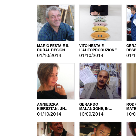
MARIO FESTA E IL
VITO NESTA E
GERA
RURAL DESIGN
L'AUTOPRODUZIONE
RESP
COME RECUPERO DEI
TECN
01/10/2014
01/10/2014
01/1
SIMBOLI
MOTO
AGNIESZKA
GERARDO
RODR
KIERSZTAN, UN
MALANGONE, IN
MATE
MODELLO DI
GIURIA PER IL
01/10/2014
13/09/2014
10/0
AUTOPRODUZIONE
CONCORSO
LETTERARIO