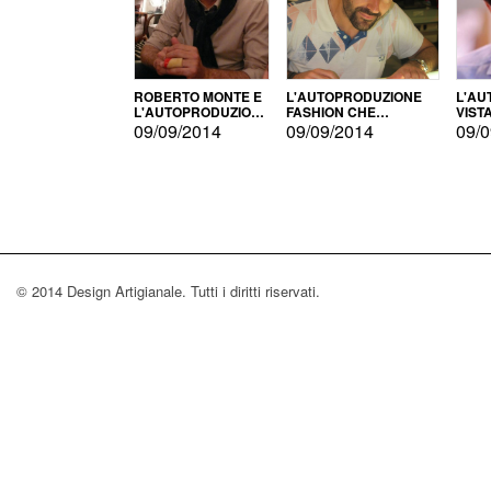
ROBERTO MONTE E
L'AUTOPRODUZIONE
L'AU
L'AUTOPRODUZIONE
FASHION CHE
VIST
CON IL CENSIMENTO
CONQUISTA GLI USA
FARI
09/09/2014
09/09/2014
09/0
© 2014 Design Artigianale. Tutti i diritti riservati.