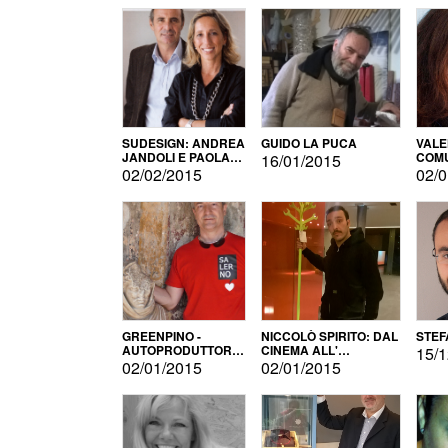
SUDESIGN: ANDREA
GUIDO LA PUCA
VALE
JANDOLI E PAOLA
COMU
16/01/2015
PISAPIA
02/02/2015
02/0
GREENPINO -
NICCOLÒ SPIRITO: DAL
STEF
AUTOPRODUTTORE
CINEMA ALL'
15/1
PER AMORE
AUTOPRODUZIONE
02/01/2015
02/01/2015