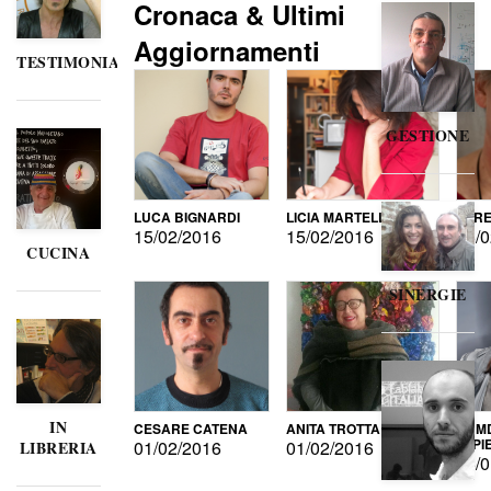
Cronaca & Ultimi
Aggiornamenti
TESTIMONIANZE
GESTIONE
LUCA BIGNARDI
LICIA MARTELLI
LORE
15/02/2016
15/02/2016
15/0
CUCINA
SINERGIE
IN
CESARE CATENA
ANITA TROTTA
GUMD
DI P
01/02/2016
01/02/2016
LIBRERIA
15/0