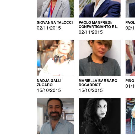
GIOVANNA TALOCCI
PAOLO MANFREDI:
PAOL
CONFARTIGIANTO E IL
02/11/2015
02/1
SONDAGGIO
02/11/2015
NADJA GALLI
MARIELLA BARBARO
PINO
ZUGARO
DOGADDICT
01/1
15/10/2015
15/10/2015