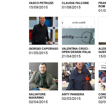
VASCO PETRUZZI
CLAUDIA FALCONE
FRAN
ROM 
15/09/2015
01/08/2015
01/0
GIORGIO CAPORASO
VALENTINA CROCI -
ALE
OPEN DESIGN ITALIA
GUE
01/05/2015
21/04/2015
15/0
SALVATORE
ANTY PANSERA
CON
NAVARINO
LETT
02/03/2015
DESI
02/04/2015
02/0