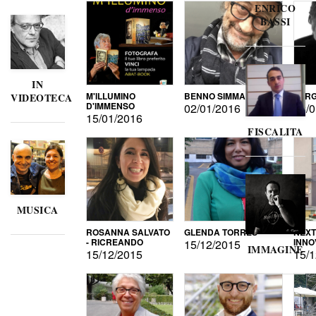
ENRICO
BASSI
IN
M'ILLUMINO
BENNO SIMMA
SERG
VIDEOTECA
D'IMMENSO
02/01/2016
02/0
15/01/2016
FISCALITA
MUSICA
ROSANNA SALVATO
GLENDA TORRES
NEXT
- RICREANDO
INNO
15/12/2015
IMMAGINE
15/12/2015
15/1