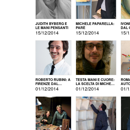
JUDITH BYBERG E
MICHELE PAPARELLA:
IVON
LE MANI PENSANTI
PARÈ
DAL 
CITT
15/12/2014
15/12/2014
15/1
ROBERTO RUBINI: A
TESTA MANI E CUORE:
ROMA
FIRENZE DAL
LA SCELTA DI MICHELE
AUT
PRODOTTO ALLA
BARBERIO
01/12/2014
01/12/2014
01/1
PROMOZIONE