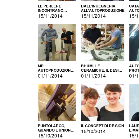
LE PERLERE
DALL'INGEGNERIA
CATA
INCONTRANO
ALL'AUTOPRODUZIONE
AUTO
L'AUTOPRODUZIONE
COMM
15/11/2014
15/11/2014
15/1
MP:
BHUMI, LE
AUTO
AUTOPRODUZIONE
CERAMICHE, IL DESIGN
PROT
E INNOVAZIONE
E L'AUTOPRODUZIONE
ROM
01/11/2014
01/11/2014
01/1
PUNTOLARGO,
IL CONCEPT DI DE.SIGN
LAUR
QUANDO L'UNIONE
E MA
15/10/2014
FA LA FORZA E
15/10/2014
15/1
VINCE