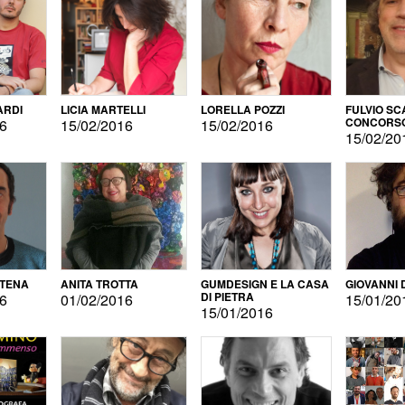
ARDI
LICIA MARTELLI
LORELLA POZZI
FULVIO SC
CONCORS
16
15/02/2016
15/02/2016
LETTERAR
15/02/20
ATENA
ANITA TROTTA
GUMDESIGN E LA CASA
GIOVANNI 
DI PIETRA
16
01/02/2016
15/01/20
15/01/2016