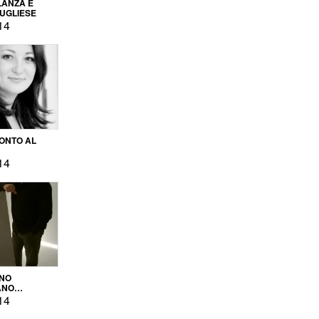
LANZA E
PUGLIESE
14
ONTO AL
14
ENO
ANO
OPRODUZIONE
14