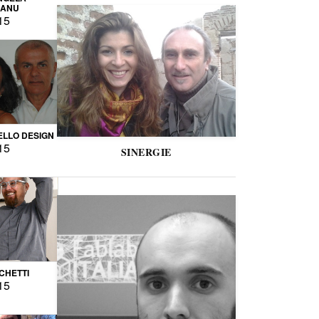
CANU
15
LLO DESIGN
15
SINERGIE
CCHETTI
15