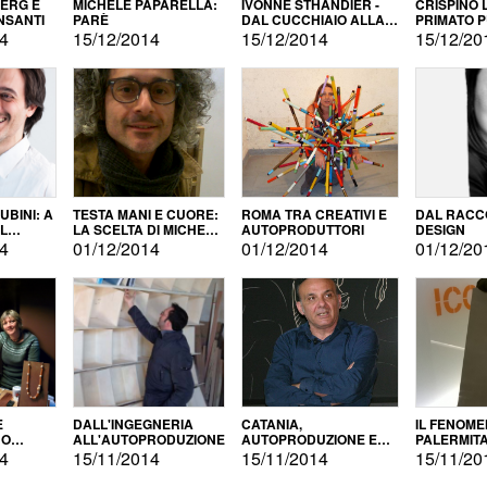
BERG E
MICHELE PAPARELLA:
IVONNE STHANDIER -
CRISPINO 
NSANTI
PARÈ
DAL CUCCHIAIO ALLA
PRIMATO 
CITTÀ
14
15/12/2014
15/12/2014
15/12/20
BINI: A
TESTA MANI E CUORE:
ROMA TRA CREATIVI E
DAL RACC
LA SCELTA DI MICHELE
AUTOPRODUTTORI
DESIGN
ALLA
BARBERIO
14
01/12/2014
01/12/2014
01/12/20
NE
E
DALL'INGEGNERIA
CATANIA,
IL FENOM
NO
ALL'AUTOPRODUZIONE
AUTOPRODUZIONE E
PALERMIT
DUZIONE
COMMERCIALIZZAZIONE
DELL'AUT
14
15/11/2014
15/11/2014
15/11/20