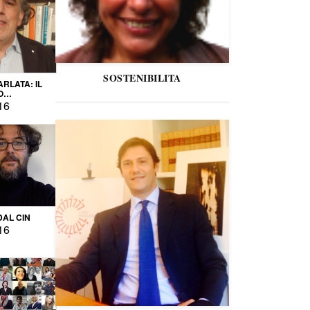
SOSTENIBILITA
ARLATA: IL
O
IO
16
DAL CIN
16