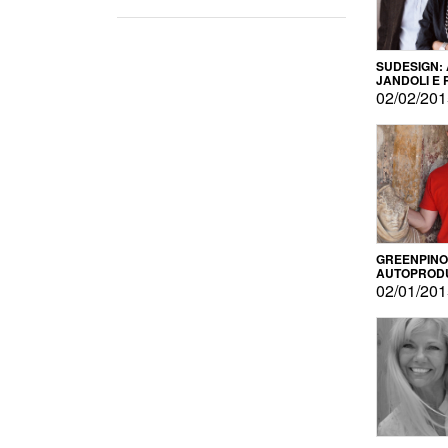
SUDESIGN:
JANDOLI E
PISAPIA
02/02/20
GREENPINO
AUTOPROD
PER AMOR
02/01/20