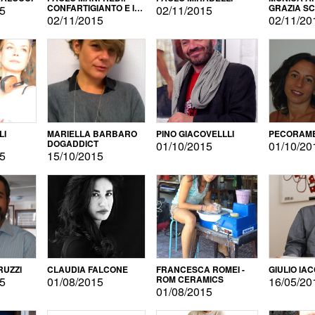
CONFARTIGIANTO E IL
GRAZIA S
15
02/11/2015
SONDAGGIO
02/11/2015
02/11/20
LI
MARIELLA BARBARO
PINO GIACOVELLLI
PECORAME
DOGADDICT
01/10/2015
01/10/20
15
15/10/2015
RUZZI
CLAUDIA FALCONE
FRANCESCA ROMEI -
GIULIO IA
ROM CERAMICS
15
01/08/2015
16/05/20
01/08/2015