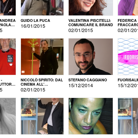
 ANDREA
GUIDO LA PUCA
VALENTINA PISCITELLI:
FEDERICA
 PAOLA
COMUNICARE IL BRAND
FRACCARO
16/01/2015
LINGUE DI
15
02/01/2015
02/01/20
 -
NICCOLÒ SPIRITO: DAL
STEFANO CAGGIANO
FUORISAL
UTTORE
CINEMA ALL'
15/12/2014
15/12/20
E
AUTOPRODUZIONE
15
02/01/2015