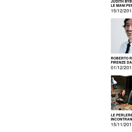
JUDITH BY
LE MANI PE
15/12/20
ROBERTO RU
FIRENZE DAL
PRODOTTO 
01/12/20
PROMOZIO
LE PERLER
INCONTRA
L'AUTOPRO
15/11/20