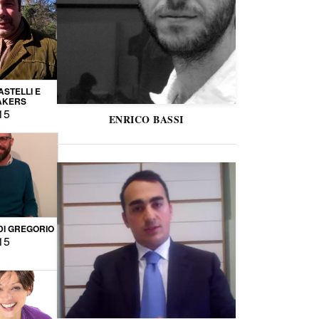
STELLI E
AKERS
15
ENRICO BASSI
DI GREGORIO
15