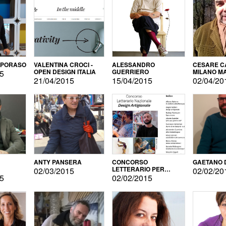
APORASO
VALENTINA CROCI -
ALESSANDRO
CESARE CA
OPEN DESIGN ITALIA
GUERRIERO
MILANO M
15
21/04/2015
15/04/2015
02/04/20
ANTY PANSERA
CONCORSO
GAETANO 
LETTERARIO PER
02/03/2015
02/02/20
DESIGNER
15
02/02/2015