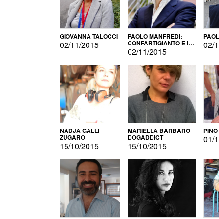
GIOVANNA TALOCCI
PAOLO MANFREDI:
PAOL
CONFARTIGIANTO E IL
02/11/2015
02/1
SONDAGGIO
02/11/2015
NADJA GALLI
MARIELLA BARBARO
PINO
ZUGARO
DOGADDICT
01/1
15/10/2015
15/10/2015