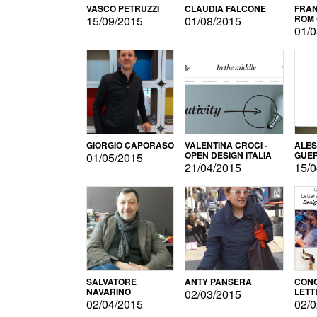
VASCO PETRUZZI
CLAUDIA FALCONE
FRAN
ROM 
15/09/2015
01/08/2015
01/0
GIORGIO CAPORASO
VALENTINA CROCI -
ALE
OPEN DESIGN ITALIA
GUE
01/05/2015
21/04/2015
15/0
SALVATORE
ANTY PANSERA
CON
NAVARINO
LETT
02/03/2015
DESI
02/04/2015
02/0