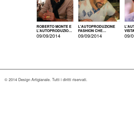
ROBERTO MONTE E
L'AUTOPRODUZIONE
L'AU
L'AUTOPRODUZIONE
FASHION CHE
VIST
CON IL CENSIMENTO
CONQUISTA GLI USA
FARI
09/09/2014
09/09/2014
09/0
© 2014 Design Artigianale. Tutti i diritti riservati.