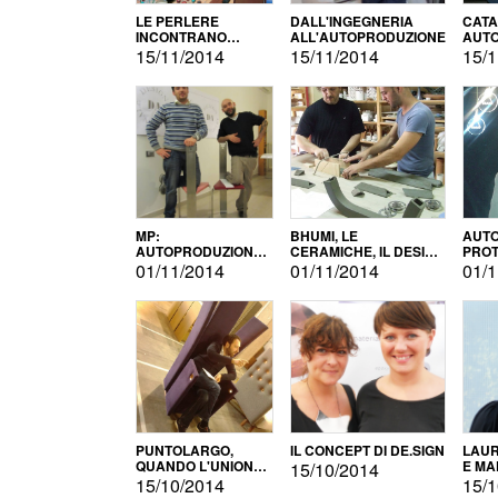
LE PERLERE
DALL'INGEGNERIA
CATA
INCONTRANO
ALL'AUTOPRODUZIONE
AUTO
L'AUTOPRODUZIONE
COMM
15/11/2014
15/11/2014
15/1
MP:
BHUMI, LE
AUTO
AUTOPRODUZIONE
CERAMICHE, IL DESIGN
PROT
E INNOVAZIONE
E L'AUTOPRODUZIONE
ROM
01/11/2014
01/11/2014
01/1
PUNTOLARGO,
IL CONCEPT DI DE.SIGN
LAUR
QUANDO L'UNIONE
E MA
15/10/2014
FA LA FORZA E
15/10/2014
15/1
VINCE