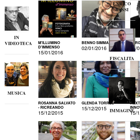
ENRICO
BASSI
IN
M'ILLUMINO
BENNO SIMMA
SERG
VIDEOTECA
D'IMMENSO
02/01/2016
02/0
15/01/2016
FISCALITA
MUSICA
ROSANNA SALVATO
GLENDA TORRES
NEXT
- RICREANDO
INNO
15/12/2015
IMMAGINE
15/12/2015
15/1