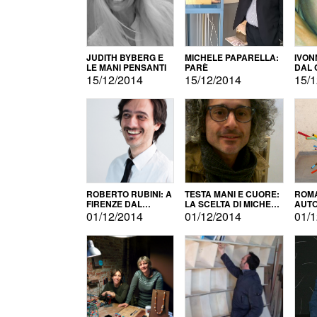
JUDITH BYBERG E
MICHELE PAPARELLA:
IVON
LE MANI PENSANTI
PARÈ
DAL 
CITT
15/12/2014
15/12/2014
15/1
ROBERTO RUBINI: A
TESTA MANI E CUORE:
ROMA
FIRENZE DAL
LA SCELTA DI MICHELE
AUT
PRODOTTO ALLA
BARBERIO
01/12/2014
01/12/2014
01/1
PROMOZIONE