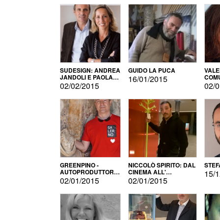
SUDESIGN: ANDREA
GUIDO LA PUCA
VALE
JANDOLI E PAOLA
COMU
16/01/2015
PISAPIA
02/02/2015
02/0
GREENPINO -
NICCOLÒ SPIRITO: DAL
STEF
AUTOPRODUTTORE
CINEMA ALL'
15/1
PER AMORE
AUTOPRODUZIONE
02/01/2015
02/01/2015