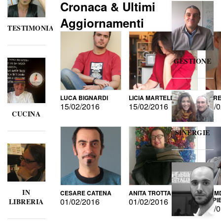
Cronaca & Ultimi
Aggiornamenti
TESTIMONIANZE
GESTIONE
LUCA BIGNARDI
LICIA MARTELLI
LORE
15/02/2016
15/02/2016
15/0
CUCINA
SINERGIE
IN
CESARE CATENA
ANITA TROTTA
GUMD
DI P
01/02/2016
01/02/2016
LIBRERIA
15/0