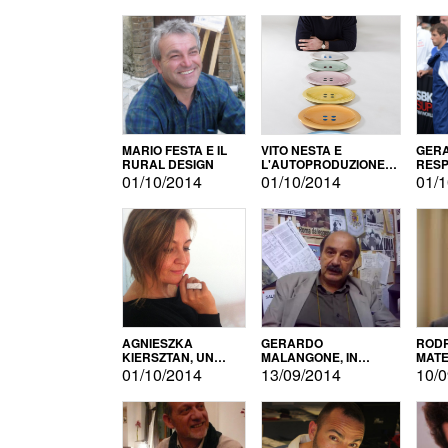
MARIO FESTA E IL
VITO NESTA E
GERA
RURAL DESIGN
L'AUTOPRODUZIONE
RESP
COME RECUPERO DEI
TECN
01/10/2014
01/10/2014
01/1
SIMBOLI
MOTO
AGNIESZKA
GERARDO
RODR
KIERSZTAN, UN
MALANGONE, IN
MATE
MODELLO DI
GIURIA PER IL
01/10/2014
13/09/2014
10/0
AUTOPRODUZIONE
CONCORSO
LETTERARIO