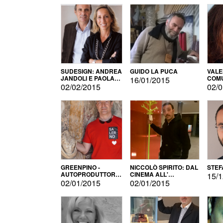
SUDESIGN: ANDREA
GUIDO LA PUCA
VALE
JANDOLI E PAOLA
COMU
16/01/2015
PISAPIA
02/02/2015
02/0
GREENPINO -
NICCOLÒ SPIRITO: DAL
STEF
AUTOPRODUTTORE
CINEMA ALL'
15/1
PER AMORE
AUTOPRODUZIONE
02/01/2015
02/01/2015