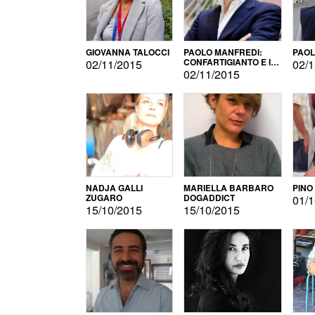
GIOVANNA TALOCCI
PAOLO MANFREDI:
PAOL
CONFARTIGIANTO E IL
02/11/2015
02/1
SONDAGGIO
02/11/2015
NADJA GALLI
MARIELLA BARBARO
PINO
ZUGARO
DOGADDICT
01/1
15/10/2015
15/10/2015