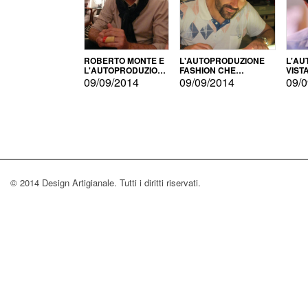
ROBERTO MONTE E
L'AUTOPRODUZIONE
L'AU
L'AUTOPRODUZIONE
FASHION CHE
VIST
CON IL CENSIMENTO
CONQUISTA GLI USA
FARI
09/09/2014
09/09/2014
09/0
© 2014 Design Artigianale. Tutti i diritti riservati.