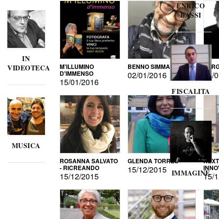
ENRICO
BASSI
IN
M'ILLUMINO
BENNO SIMMA
SERG
VIDEOTECA
D'IMMENSO
02/01/2016
02/0
15/01/2016
FISCALITA
MUSICA
ROSANNA SALVATO
GLENDA TORRES
NEXT
- RICREANDO
INNO
15/12/2015
IMMAGINE
15/12/2015
15/1