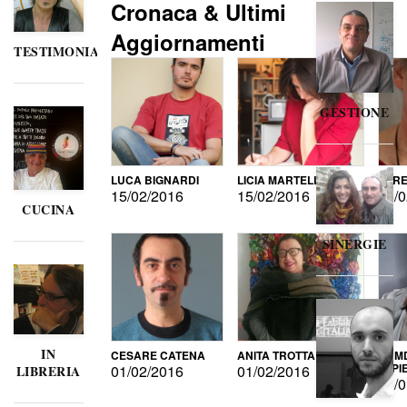
Cronaca & Ultimi
Aggiornamenti
TESTIMONIANZE
GESTIONE
LUCA BIGNARDI
LICIA MARTELLI
LORE
15/02/2016
15/02/2016
15/0
CUCINA
SINERGIE
IN
CESARE CATENA
ANITA TROTTA
GUMD
DI P
01/02/2016
01/02/2016
LIBRERIA
15/0