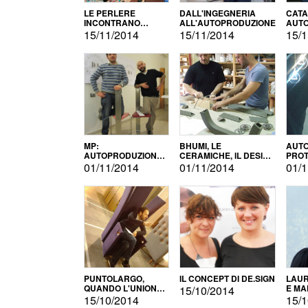
LE PERLERE
DALL'INGEGNERIA
CATA
INCONTRANO
ALL'AUTOPRODUZIONE
AUTO
L'AUTOPRODUZIONE
COMM
15/11/2014
15/11/2014
15/1
MP:
BHUMI, LE
AUTO
AUTOPRODUZIONE
CERAMICHE, IL DESIGN
PROT
E INNOVAZIONE
E L'AUTOPRODUZIONE
ROM
01/11/2014
01/11/2014
01/1
PUNTOLARGO,
IL CONCEPT DI DE.SIGN
LAUR
QUANDO L'UNIONE
E MA
15/10/2014
FA LA FORZA E
15/10/2014
15/1
VINCE