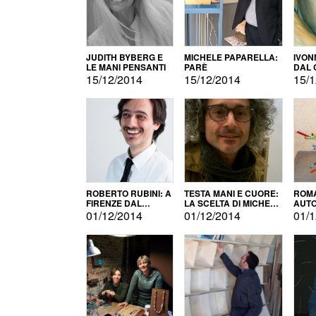
JUDITH BYBERG E
MICHELE PAPARELLA:
IVON
LE MANI PENSANTI
PARÈ
DAL 
CITT
15/12/2014
15/12/2014
15/1
ROBERTO RUBINI: A
TESTA MANI E CUORE:
ROMA
FIRENZE DAL
LA SCELTA DI MICHELE
AUT
PRODOTTO ALLA
BARBERIO
01/12/2014
01/12/2014
01/1
PROMOZIONE