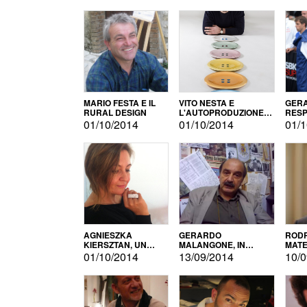
MARIO FESTA E IL
VITO NESTA E
GERA
RURAL DESIGN
L'AUTOPRODUZIONE
RESP
COME RECUPERO DEI
TECN
01/10/2014
01/10/2014
01/1
SIMBOLI
MOTO
AGNIESZKA
GERARDO
RODR
KIERSZTAN, UN
MALANGONE, IN
MATE
MODELLO DI
GIURIA PER IL
01/10/2014
13/09/2014
10/0
AUTOPRODUZIONE
CONCORSO
LETTERARIO