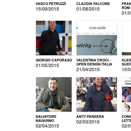
VASCO PETRUZZI
CLAUDIA FALCONE
FRAN
ROM 
15/09/2015
01/08/2015
01/0
GIORGIO CAPORASO
VALENTINA CROCI -
ALE
OPEN DESIGN ITALIA
GUE
01/05/2015
21/04/2015
15/0
SALVATORE
ANTY PANSERA
CON
NAVARINO
LETT
02/03/2015
DESI
02/04/2015
02/0