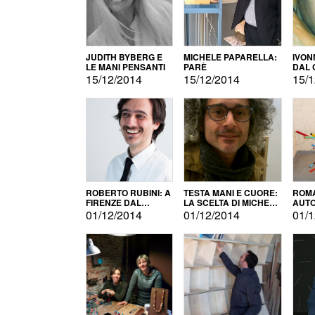
JUDITH BYBERG E
MICHELE PAPARELLA:
IVON
LE MANI PENSANTI
PARÈ
DAL 
CITT
15/12/2014
15/12/2014
15/1
ROBERTO RUBINI: A
TESTA MANI E CUORE:
ROMA
FIRENZE DAL
LA SCELTA DI MICHELE
AUT
PRODOTTO ALLA
BARBERIO
01/12/2014
01/12/2014
01/1
PROMOZIONE