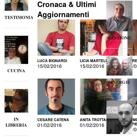
Cronaca & Ultimi
Aggiornamenti
TESTIMONIANZE
GESTIONE
LUCA BIGNARDI
LICIA MARTELLI
LORE
15/02/2016
15/02/2016
15/0
CUCINA
SINERGIE
IN
CESARE CATENA
ANITA TROTTA
GUMD
DI P
01/02/2016
01/02/2016
LIBRERIA
15/0