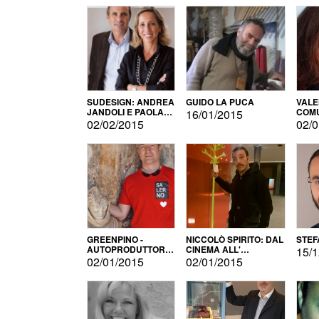
SUDESIGN: ANDREA
GUIDO LA PUCA
VALE
JANDOLI E PAOLA
COMU
16/01/2015
PISAPIA
02/02/2015
02/0
GREENPINO -
NICCOLÒ SPIRITO: DAL
STEF
AUTOPRODUTTORE
CINEMA ALL'
15/1
PER AMORE
AUTOPRODUZIONE
02/01/2015
02/01/2015