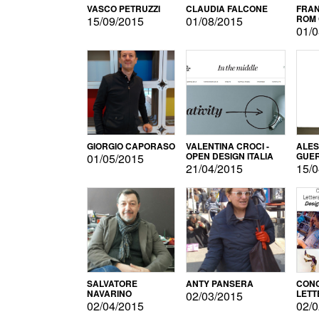
VASCO PETRUZZI
CLAUDIA FALCONE
FRAN
ROM 
15/09/2015
01/08/2015
01/0
GIORGIO CAPORASO
VALENTINA CROCI -
ALE
OPEN DESIGN ITALIA
GUE
01/05/2015
21/04/2015
15/0
SALVATORE
ANTY PANSERA
CON
NAVARINO
LETT
02/03/2015
DESI
02/04/2015
02/0