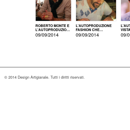
ROBERTO MONTE E
L'AUTOPRODUZIONE
L'AU
L'AUTOPRODUZIONE
FASHION CHE
VIST
CON IL CENSIMENTO
CONQUISTA GLI USA
FARI
09/09/2014
09/09/2014
09/0
© 2014 Design Artigianale. Tutti i diritti riservati.