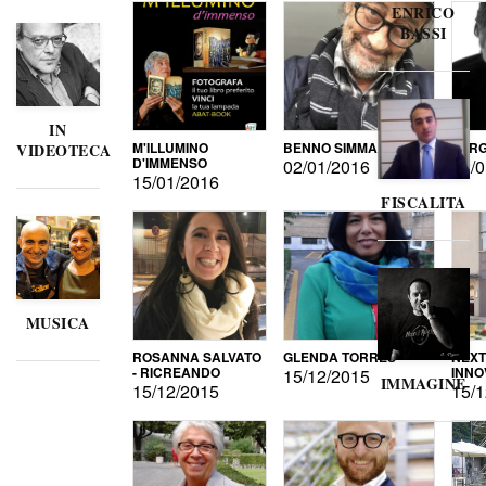
ENRICO
BASSI
IN
M'ILLUMINO
BENNO SIMMA
SERG
VIDEOTECA
D'IMMENSO
02/01/2016
02/0
15/01/2016
FISCALITA
MUSICA
ROSANNA SALVATO
GLENDA TORRES
NEXT
- RICREANDO
INNO
15/12/2015
IMMAGINE
15/12/2015
15/1