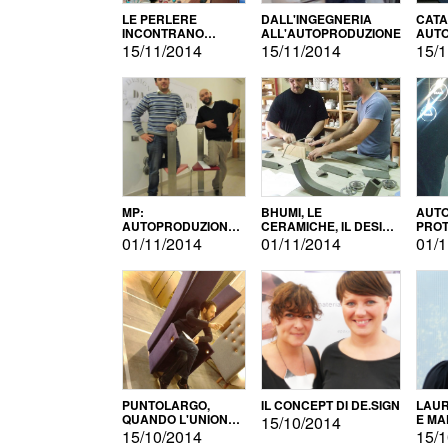
LE PERLERE
DALL'INGEGNERIA
CATA
INCONTRANO
ALL'AUTOPRODUZIONE
AUTO
L'AUTOPRODUZIONE
COMM
15/11/2014
15/11/2014
15/1
MP:
BHUMI, LE
AUTO
AUTOPRODUZIONE
CERAMICHE, IL DESIGN
PROT
E INNOVAZIONE
E L'AUTOPRODUZIONE
ROM
01/11/2014
01/11/2014
01/1
PUNTOLARGO,
IL CONCEPT DI DE.SIGN
LAUR
QUANDO L'UNIONE
E MA
15/10/2014
FA LA FORZA E
15/10/2014
15/1
VINCE