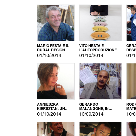
MARIO FESTA E IL
VITO NESTA E
GERA
RURAL DESIGN
L'AUTOPRODUZIONE
RESP
COME RECUPERO DEI
TECN
01/10/2014
01/10/2014
01/1
SIMBOLI
MOTO
AGNIESZKA
GERARDO
RODR
KIERSZTAN, UN
MALANGONE, IN
MATE
MODELLO DI
GIURIA PER IL
01/10/2014
13/09/2014
10/0
AUTOPRODUZIONE
CONCORSO
LETTERARIO