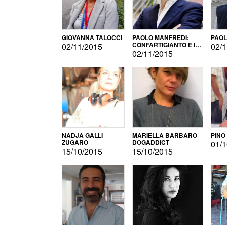
GIOVANNA TALOCCI
PAOLO MANFREDI:
PAOL
CONFARTIGIANTO E IL
02/11/2015
02/1
SONDAGGIO
02/11/2015
NADJA GALLI
MARIELLA BARBARO
PINO
ZUGARO
DOGADDICT
01/1
15/10/2015
15/10/2015