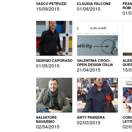
VASCO PETRUZZI
CLAUDIA FALCONE
FRAN
ROM 
15/09/2015
01/08/2015
01/0
GIORGIO CAPORASO
VALENTINA CROCI -
ALE
OPEN DESIGN ITALIA
GUE
01/05/2015
21/04/2015
15/0
SALVATORE
ANTY PANSERA
CON
NAVARINO
LETT
02/03/2015
DESI
02/04/2015
02/0