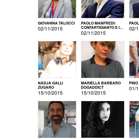
GIOVANNA TALOCCI
PAOLO MANFREDI:
PAOL
CONFARTIGIANTO E IL
02/11/2015
02/1
SONDAGGIO
02/11/2015
NADJA GALLI
MARIELLA BARBARO
PINO
ZUGARO
DOGADDICT
01/1
15/10/2015
15/10/2015