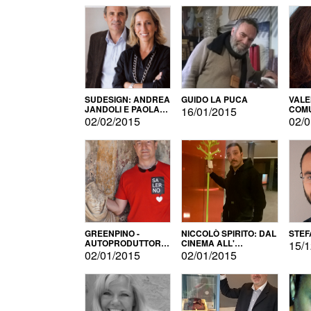
SUDESIGN: ANDREA
GUIDO LA PUCA
VALE
JANDOLI E PAOLA
COMU
16/01/2015
PISAPIA
02/02/2015
02/0
GREENPINO -
NICCOLÒ SPIRITO: DAL
STEF
AUTOPRODUTTORE
CINEMA ALL'
15/1
PER AMORE
AUTOPRODUZIONE
02/01/2015
02/01/2015