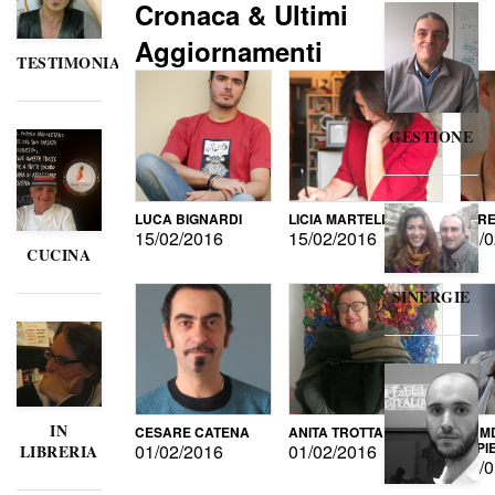
Cronaca & Ultimi
Aggiornamenti
TESTIMONIANZE
GESTIONE
LUCA BIGNARDI
LICIA MARTELLI
LORE
15/02/2016
15/02/2016
15/0
CUCINA
SINERGIE
IN
CESARE CATENA
ANITA TROTTA
GUMD
DI P
01/02/2016
01/02/2016
LIBRERIA
15/0