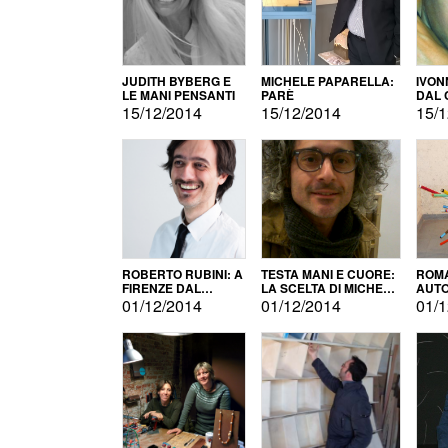
JUDITH BYBERG E
MICHELE PAPARELLA:
IVON
LE MANI PENSANTI
PARÈ
DAL 
CITT
15/12/2014
15/12/2014
15/1
ROBERTO RUBINI: A
TESTA MANI E CUORE:
ROMA
FIRENZE DAL
LA SCELTA DI MICHELE
AUT
PRODOTTO ALLA
BARBERIO
01/12/2014
01/12/2014
01/1
PROMOZIONE