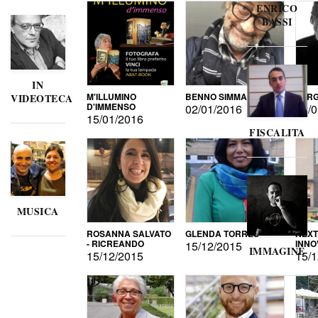
ENRICO
BASSI
IN
M'ILLUMINO
BENNO SIMMA
SERG
VIDEOTECA
D'IMMENSO
02/01/2016
02/0
15/01/2016
FISCALITA
MUSICA
ROSANNA SALVATO
GLENDA TORRES
NEXT
- RICREANDO
INNO
15/12/2015
IMMAGINE
15/12/2015
15/1