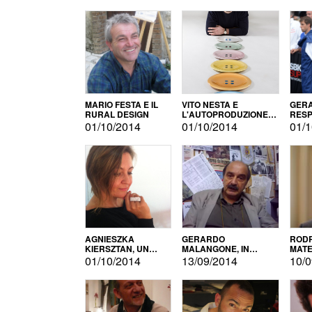
MARIO FESTA E IL
VITO NESTA E
GERA
RURAL DESIGN
L'AUTOPRODUZIONE
RESP
COME RECUPERO DEI
TECN
01/10/2014
01/10/2014
01/1
SIMBOLI
MOTO
AGNIESZKA
GERARDO
RODR
KIERSZTAN, UN
MALANGONE, IN
MATE
MODELLO DI
GIURIA PER IL
01/10/2014
13/09/2014
10/0
AUTOPRODUZIONE
CONCORSO
LETTERARIO