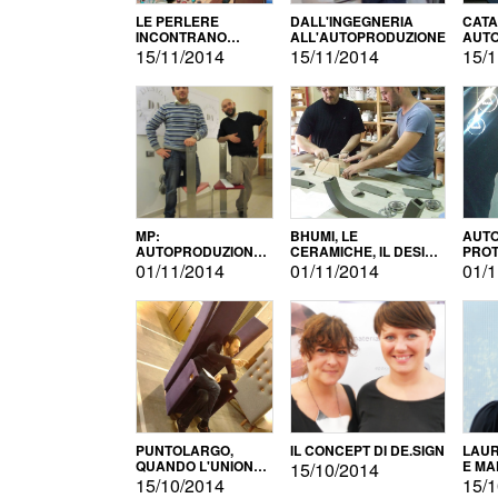
LE PERLERE
DALL'INGEGNERIA
CATA
INCONTRANO
ALL'AUTOPRODUZIONE
AUTO
L'AUTOPRODUZIONE
COMM
15/11/2014
15/11/2014
15/1
MP:
BHUMI, LE
AUTO
AUTOPRODUZIONE
CERAMICHE, IL DESIGN
PROT
E INNOVAZIONE
E L'AUTOPRODUZIONE
ROM
01/11/2014
01/11/2014
01/1
PUNTOLARGO,
IL CONCEPT DI DE.SIGN
LAUR
QUANDO L'UNIONE
E MA
15/10/2014
FA LA FORZA E
15/10/2014
15/1
VINCE