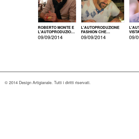
ROBERTO MONTE E
L'AUTOPRODUZIONE
L'AU
L'AUTOPRODUZIONE
FASHION CHE
VIST
CON IL CENSIMENTO
CONQUISTA GLI USA
FARI
09/09/2014
09/09/2014
09/0
© 2014 Design Artigianale. Tutti i diritti riservati.