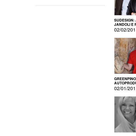
SUDESIGN:
JANDOLI E
PISAPIA
02/02/20
GREENPINO
AUTOPROD
PER AMOR
02/01/20