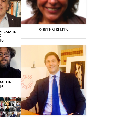
SOSTENIBILITA
ARLATA: IL
O
IO
16
DAL CIN
16