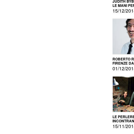
JUDITH BY
LE MANI PE
15/12/20
ROBERTO RU
FIRENZE DAL
PRODOTTO 
01/12/20
PROMOZIO
LE PERLER
INCONTRA
L'AUTOPRO
15/11/20