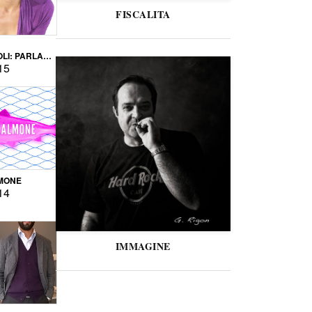
FISCALITA
LI: PARLARE
VERSE
15
MONE
14
IMMAGINE