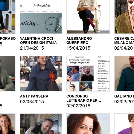
APORASO
VALENTINA CROCI -
ALESSANDRO
CESARE CA
OPEN DESIGN ITALIA
GUERRIERO
MILANO M
15
21/04/2015
15/04/2015
02/04/20
ANTY PANSERA
CONCORSO
GAETANO 
LETTERARIO PER
02/03/2015
02/02/20
DESIGNER
15
02/02/2015