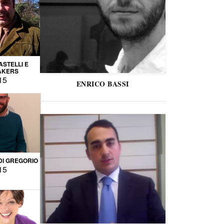
STELLI E
AKERS
15
ENRICO BASSI
DI GREGORIO
15