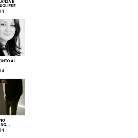
LANZA E
PUGLIESE
14
ONTO AL
14
ENO
ANO
OPRODUZIONE
14