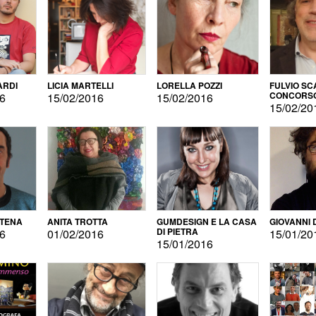
ARDI
LICIA MARTELLI
LORELLA POZZI
FULVIO SC
CONCORS
16
15/02/2016
15/02/2016
LETTERAR
15/02/20
ATENA
ANITA TROTTA
GUMDESIGN E LA CASA
GIOVANNI 
DI PIETRA
16
01/02/2016
15/01/20
15/01/2016