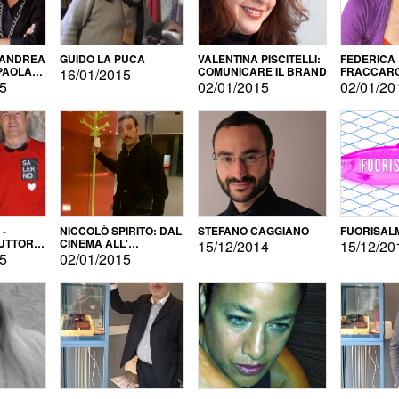
 ANDREA
GUIDO LA PUCA
VALENTINA PISCITELLI:
FEDERICA
 PAOLA
COMUNICARE IL BRAND
FRACCARO
16/01/2015
LINGUE DI
15
02/01/2015
02/01/20
 -
NICCOLÒ SPIRITO: DAL
STEFANO CAGGIANO
FUORISAL
UTTORE
CINEMA ALL'
15/12/2014
15/12/20
E
AUTOPRODUZIONE
15
02/01/2015