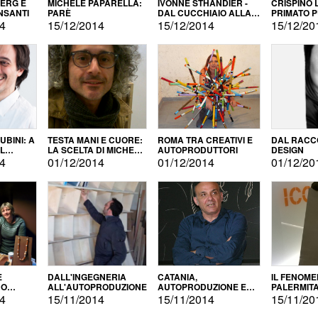
BERG E
MICHELE PAPARELLA:
IVONNE STHANDIER -
CRISPINO 
NSANTI
PARÈ
DAL CUCCHIAIO ALLA
PRIMATO 
CITTÀ
14
15/12/2014
15/12/2014
15/12/20
BINI: A
TESTA MANI E CUORE:
ROMA TRA CREATIVI E
DAL RACC
LA SCELTA DI MICHELE
AUTOPRODUTTORI
DESIGN
ALLA
BARBERIO
14
01/12/2014
01/12/2014
01/12/20
NE
E
DALL'INGEGNERIA
CATANIA,
IL FENOM
NO
ALL'AUTOPRODUZIONE
AUTOPRODUZIONE E
PALERMIT
DUZIONE
COMMERCIALIZZAZIONE
DELL'AUT
14
15/11/2014
15/11/2014
15/11/20