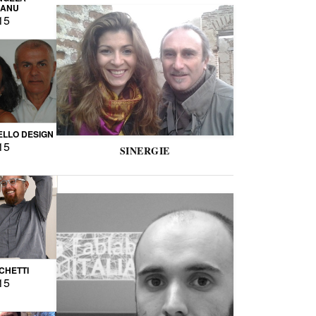
CANU
15
LLO DESIGN
15
SINERGIE
CCHETTI
15