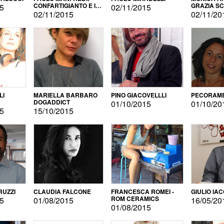
CONFARTIGIANTO E IL
GRAZIA S
15
02/11/2015
SONDAGGIO
02/11/2015
02/11/20
LI
MARIELLA BARBARO
PINO GIACOVELLLI
PECORAME
DOGADDICT
01/10/2015
01/10/20
15
15/10/2015
RUZZI
CLAUDIA FALCONE
FRANCESCA ROMEI -
GIULIO IA
ROM CERAMICS
15
01/08/2015
16/05/20
01/08/2015