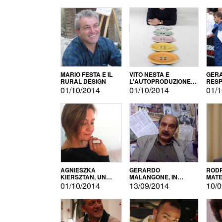
MARIO FESTA E IL
VITO NESTA E
GERA
RURAL DESIGN
L'AUTOPRODUZIONE
RESP
COME RECUPERO DEI
TECN
01/10/2014
01/10/2014
01/1
SIMBOLI
MOTO
AGNIESZKA
GERARDO
RODR
KIERSZTAN, UN
MALANGONE, IN
MATE
MODELLO DI
GIURIA PER IL
01/10/2014
13/09/2014
10/0
AUTOPRODUZIONE
CONCORSO
LETTERARIO