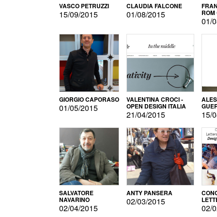
VASCO PETRUZZI
CLAUDIA FALCONE
FRAN
ROM 
15/09/2015
01/08/2015
01/0
GIORGIO CAPORASO
VALENTINA CROCI -
ALE
OPEN DESIGN ITALIA
GUE
01/05/2015
21/04/2015
15/0
SALVATORE
ANTY PANSERA
CON
NAVARINO
LETT
02/03/2015
DESI
02/04/2015
02/0