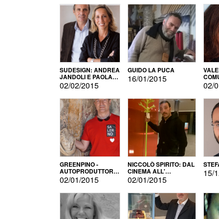
SUDESIGN: ANDREA
GUIDO LA PUCA
VALE
JANDOLI E PAOLA
COMU
16/01/2015
PISAPIA
02/02/2015
02/0
GREENPINO -
NICCOLÒ SPIRITO: DAL
STEF
AUTOPRODUTTORE
CINEMA ALL'
15/1
PER AMORE
AUTOPRODUZIONE
02/01/2015
02/01/2015