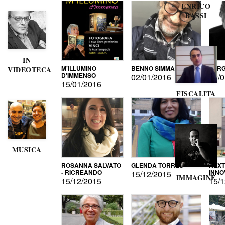
ENRICO
BASSI
IN
M'ILLUMINO
BENNO SIMMA
SERG
VIDEOTECA
D'IMMENSO
02/01/2016
02/0
15/01/2016
FISCALITA
MUSICA
ROSANNA SALVATO
GLENDA TORRES
NEXT
- RICREANDO
INNO
15/12/2015
IMMAGINE
15/12/2015
15/1