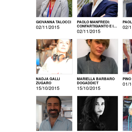
GIOVANNA TALOCCI
PAOLO MANFREDI:
PAOL
CONFARTIGIANTO E IL
02/11/2015
02/1
SONDAGGIO
02/11/2015
NADJA GALLI
MARIELLA BARBARO
PINO
ZUGARO
DOGADDICT
01/1
15/10/2015
15/10/2015