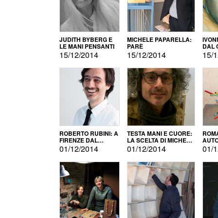
JUDITH BYBERG E
MICHELE PAPARELLA:
IVON
LE MANI PENSANTI
PARÈ
DAL 
CITT
15/12/2014
15/12/2014
15/1
ROBERTO RUBINI: A
TESTA MANI E CUORE:
ROMA
FIRENZE DAL
LA SCELTA DI MICHELE
AUT
PRODOTTO ALLA
BARBERIO
01/12/2014
01/12/2014
01/1
PROMOZIONE