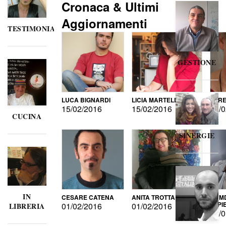
Cronaca & Ultimi
Aggiornamenti
TESTIMONIANZE
GESTIONE
LUCA BIGNARDI
LICIA MARTELLI
LORE
15/02/2016
15/02/2016
15/0
CUCINA
SINERGIE
IN
CESARE CATENA
ANITA TROTTA
GUMD
DI P
01/02/2016
01/02/2016
LIBRERIA
15/0