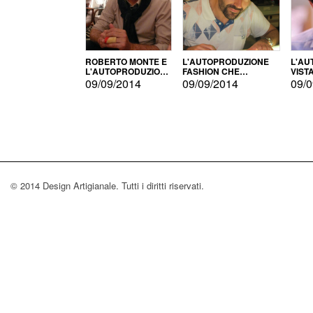
ROBERTO MONTE E
L'AUTOPRODUZIONE
L'AU
L'AUTOPRODUZIONE
FASHION CHE
VIST
CON IL CENSIMENTO
CONQUISTA GLI USA
FARI
09/09/2014
09/09/2014
09/0
© 2014 Design Artigianale. Tutti i diritti riservati.