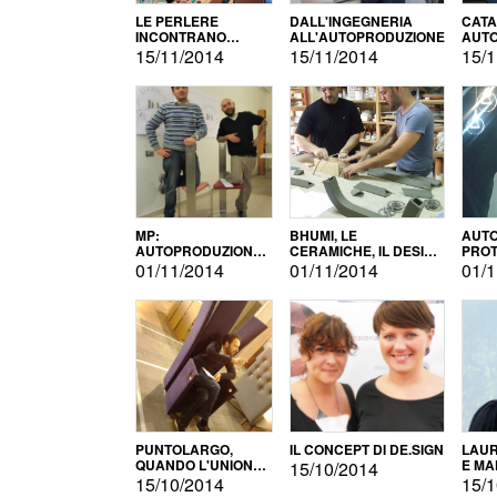
LE PERLERE
DALL'INGEGNERIA
CATA
INCONTRANO
ALL'AUTOPRODUZIONE
AUTO
L'AUTOPRODUZIONE
COMM
15/11/2014
15/11/2014
15/1
MP:
BHUMI, LE
AUTO
AUTOPRODUZIONE
CERAMICHE, IL DESIGN
PROT
E INNOVAZIONE
E L'AUTOPRODUZIONE
ROM
01/11/2014
01/11/2014
01/1
PUNTOLARGO,
IL CONCEPT DI DE.SIGN
LAUR
QUANDO L'UNIONE
E MA
15/10/2014
FA LA FORZA E
15/10/2014
15/1
VINCE