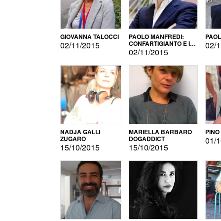
GIOVANNA TALOCCI
PAOLO MANFREDI:
PAOL
CONFARTIGIANTO E IL
02/11/2015
02/1
SONDAGGIO
02/11/2015
NADJA GALLI
MARIELLA BARBARO
PINO
ZUGARO
DOGADDICT
01/1
15/10/2015
15/10/2015