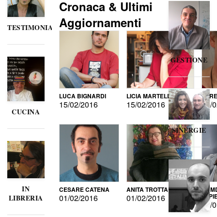
Cronaca & Ultimi
Aggiornamenti
TESTIMONIANZE
GESTIONE
LUCA BIGNARDI
LICIA MARTELLI
LORE
15/02/2016
15/02/2016
15/0
CUCINA
SINERGIE
IN
CESARE CATENA
ANITA TROTTA
GUMD
DI P
01/02/2016
01/02/2016
LIBRERIA
15/0