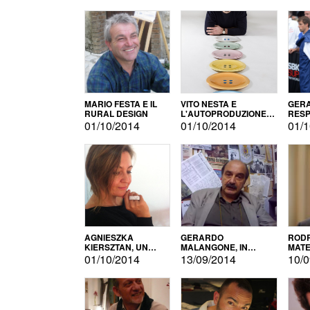
MARIO FESTA E IL
VITO NESTA E
GERA
RURAL DESIGN
L'AUTOPRODUZIONE
RESP
COME RECUPERO DEI
TECN
01/10/2014
01/10/2014
01/1
SIMBOLI
MOTO
AGNIESZKA
GERARDO
RODR
KIERSZTAN, UN
MALANGONE, IN
MATE
MODELLO DI
GIURIA PER IL
01/10/2014
13/09/2014
10/0
AUTOPRODUZIONE
CONCORSO
LETTERARIO