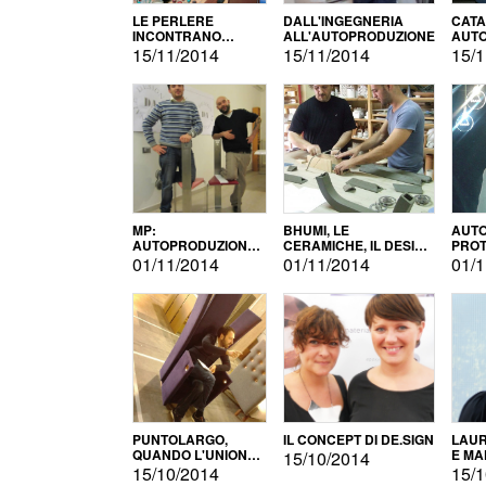
LE PERLERE
DALL'INGEGNERIA
CATA
INCONTRANO
ALL'AUTOPRODUZIONE
AUTO
L'AUTOPRODUZIONE
COMM
15/11/2014
15/11/2014
15/1
MP:
BHUMI, LE
AUTO
AUTOPRODUZIONE
CERAMICHE, IL DESIGN
PROT
E INNOVAZIONE
E L'AUTOPRODUZIONE
ROM
01/11/2014
01/11/2014
01/1
PUNTOLARGO,
IL CONCEPT DI DE.SIGN
LAUR
QUANDO L'UNIONE
E MA
15/10/2014
FA LA FORZA E
15/10/2014
15/1
VINCE