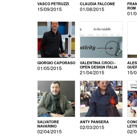
VASCO PETRUZZI
CLAUDIA FALCONE
FRAN
ROM 
15/09/2015
01/08/2015
01/0
GIORGIO CAPORASO
VALENTINA CROCI -
ALE
OPEN DESIGN ITALIA
GUE
01/05/2015
21/04/2015
15/0
SALVATORE
ANTY PANSERA
CON
NAVARINO
LETT
02/03/2015
DESI
02/04/2015
02/0