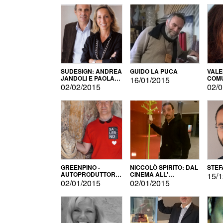
SUDESIGN: ANDREA
GUIDO LA PUCA
VALE
JANDOLI E PAOLA
COMU
16/01/2015
PISAPIA
02/02/2015
02/0
GREENPINO -
NICCOLÒ SPIRITO: DAL
STEF
AUTOPRODUTTORE
CINEMA ALL'
15/1
PER AMORE
AUTOPRODUZIONE
02/01/2015
02/01/2015