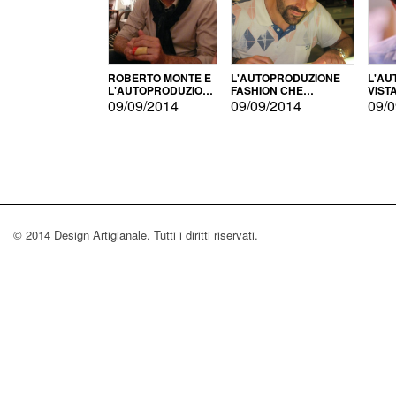
ROBERTO MONTE E
L'AUTOPRODUZIONE
L'AU
L'AUTOPRODUZIONE
FASHION CHE
VIST
CON IL CENSIMENTO
CONQUISTA GLI USA
FARI
09/09/2014
09/09/2014
09/0
© 2014 Design Artigianale. Tutti i diritti riservati.