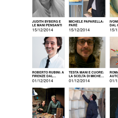
JUDITH BYBERG E
MICHELE PAPARELLA:
IVON
LE MANI PENSANTI
PARÈ
DAL 
CITT
15/12/2014
15/12/2014
15/1
ROBERTO RUBINI: A
TESTA MANI E CUORE:
ROMA
FIRENZE DAL
LA SCELTA DI MICHELE
AUT
PRODOTTO ALLA
BARBERIO
01/12/2014
01/12/2014
01/1
PROMOZIONE