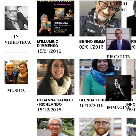
ENRICO
BASSI
IN
M'ILLUMINO
BENNO SIMMA
SERG
VIDEOTECA
D'IMMENSO
02/01/2016
02/0
15/01/2016
FISCALITA
MUSICA
ROSANNA SALVATO
GLENDA TORRES
NEXT
- RICREANDO
INNO
15/12/2015
IMMAGINE
15/12/2015
15/1