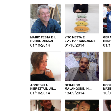
MARIO FESTA E IL
VITO NESTA E
GERA
RURAL DESIGN
L'AUTOPRODUZIONE
RESP
COME RECUPERO DEI
TECN
01/10/2014
01/10/2014
01/1
SIMBOLI
MOTO
AGNIESZKA
GERARDO
RODR
KIERSZTAN, UN
MALANGONE, IN
MATE
MODELLO DI
GIURIA PER IL
01/10/2014
13/09/2014
10/0
AUTOPRODUZIONE
CONCORSO
LETTERARIO