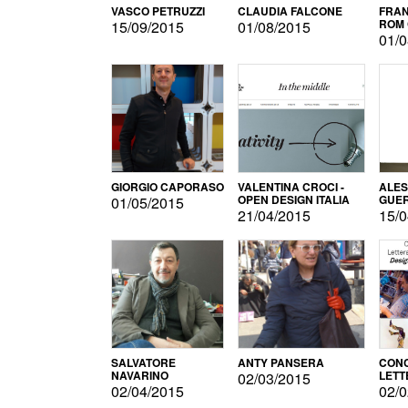
VASCO PETRUZZI
CLAUDIA FALCONE
FRAN
ROM 
15/09/2015
01/08/2015
01/0
GIORGIO CAPORASO
VALENTINA CROCI -
ALE
OPEN DESIGN ITALIA
GUE
01/05/2015
21/04/2015
15/0
SALVATORE
ANTY PANSERA
CON
NAVARINO
LETT
02/03/2015
DESI
02/04/2015
02/0