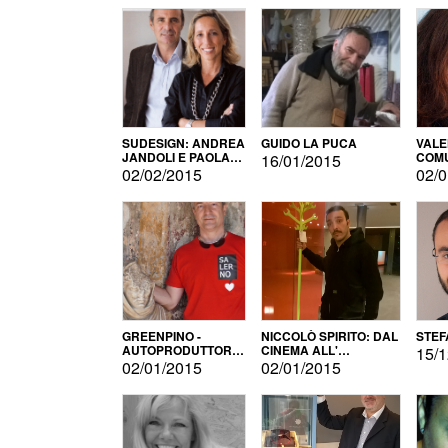
SUDESIGN: ANDREA
GUIDO LA PUCA
VALE
JANDOLI E PAOLA
COMU
16/01/2015
PISAPIA
02/02/2015
02/0
GREENPINO -
NICCOLÒ SPIRITO: DAL
STEF
AUTOPRODUTTORE
CINEMA ALL'
15/1
PER AMORE
AUTOPRODUZIONE
02/01/2015
02/01/2015