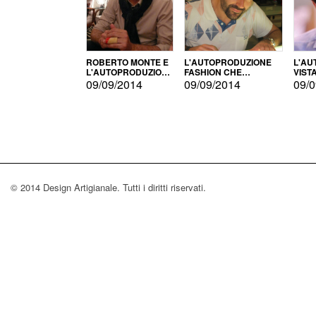
ROBERTO MONTE E
L'AUTOPRODUZIONE
L'AU
L'AUTOPRODUZIONE
FASHION CHE
VIST
CON IL CENSIMENTO
CONQUISTA GLI USA
FARI
09/09/2014
09/09/2014
09/0
© 2014 Design Artigianale. Tutti i diritti riservati.