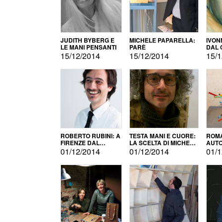
JUDITH BYBERG E
MICHELE PAPARELLA:
IVON
LE MANI PENSANTI
PARÈ
DAL 
CITT
15/12/2014
15/12/2014
15/1
ROBERTO RUBINI: A
TESTA MANI E CUORE:
ROMA
FIRENZE DAL
LA SCELTA DI MICHELE
AUT
PRODOTTO ALLA
BARBERIO
01/12/2014
01/12/2014
01/1
PROMOZIONE