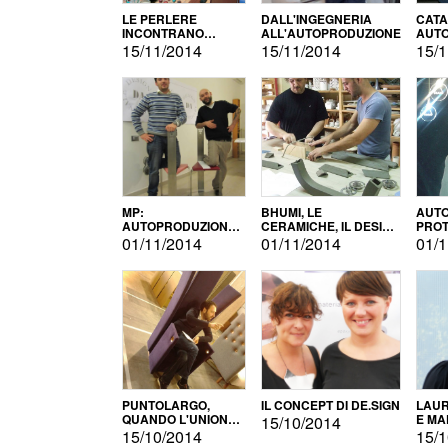
LE PERLERE
DALL'INGEGNERIA
CATA
INCONTRANO
ALL'AUTOPRODUZIONE
AUTO
L'AUTOPRODUZIONE
COMM
15/11/2014
15/11/2014
15/1
MP:
BHUMI, LE
AUTO
AUTOPRODUZIONE
CERAMICHE, IL DESIGN
PROT
E INNOVAZIONE
E L'AUTOPRODUZIONE
ROM
01/11/2014
01/11/2014
01/1
PUNTOLARGO,
IL CONCEPT DI DE.SIGN
LAUR
QUANDO L'UNIONE
E MA
15/10/2014
FA LA FORZA E
15/10/2014
15/1
VINCE