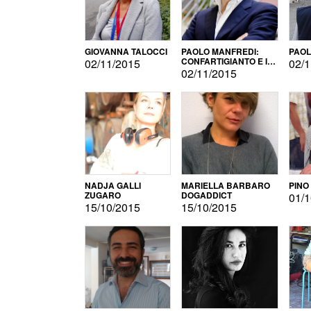
GIOVANNA TALOCCI
PAOLO MANFREDI:
PAOL
CONFARTIGIANTO E IL
02/11/2015
02/1
SONDAGGIO
02/11/2015
NADJA GALLI
MARIELLA BARBARO
PINO
ZUGARO
DOGADDICT
01/1
15/10/2015
15/10/2015