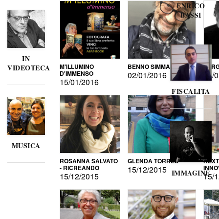
ENRICO
BASSI
IN
M'ILLUMINO
BENNO SIMMA
SERG
VIDEOTECA
D'IMMENSO
02/01/2016
02/0
15/01/2016
FISCALITA
MUSICA
ROSANNA SALVATO
GLENDA TORRES
NEXT
- RICREANDO
INNO
15/12/2015
IMMAGINE
15/12/2015
15/1