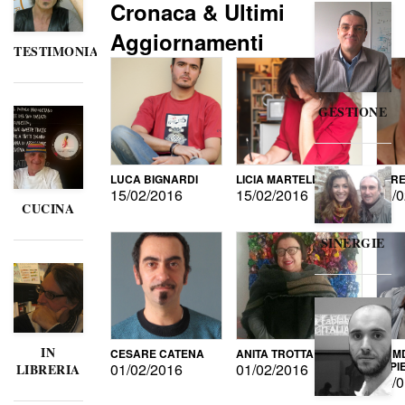
Cronaca & Ultimi
Aggiornamenti
TESTIMONIANZE
GESTIONE
LUCA BIGNARDI
LICIA MARTELLI
LORE
15/02/2016
15/02/2016
15/0
CUCINA
SINERGIE
IN
CESARE CATENA
ANITA TROTTA
GUMD
DI P
01/02/2016
01/02/2016
LIBRERIA
15/0