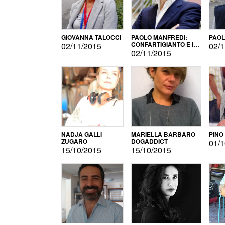
GIOVANNA TALOCCI
PAOLO MANFREDI:
PAOL
CONFARTIGIANTO E IL
02/11/2015
02/1
SONDAGGIO
02/11/2015
NADJA GALLI
MARIELLA BARBARO
PINO
ZUGARO
DOGADDICT
01/1
15/10/2015
15/10/2015