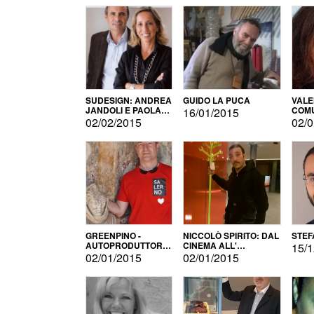
SUDESIGN: ANDREA
GUIDO LA PUCA
VALE
JANDOLI E PAOLA
COMU
16/01/2015
PISAPIA
02/02/2015
02/0
GREENPINO -
NICCOLÒ SPIRITO: DAL
STEF
AUTOPRODUTTORE
CINEMA ALL'
15/1
PER AMORE
AUTOPRODUZIONE
02/01/2015
02/01/2015