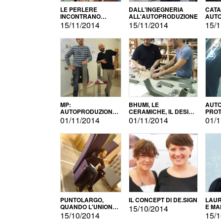
LE PERLERE
DALL'INGEGNERIA
CATA
INCONTRANO
ALL'AUTOPRODUZIONE
AUTO
L'AUTOPRODUZIONE
COMM
15/11/2014
15/11/2014
15/1
MP:
BHUMI, LE
AUTO
AUTOPRODUZIONE
CERAMICHE, IL DESIGN
PROT
E INNOVAZIONE
E L'AUTOPRODUZIONE
ROM
01/11/2014
01/11/2014
01/1
PUNTOLARGO,
IL CONCEPT DI DE.SIGN
LAUR
QUANDO L'UNIONE
E MA
15/10/2014
FA LA FORZA E
15/10/2014
15/1
VINCE