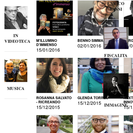
ENRICO
BASSI
IN
M'ILLUMINO
BENNO SIMMA
SERG
VIDEOTECA
D'IMMENSO
02/01/2016
02/0
15/01/2016
FISCALITA
MUSICA
ROSANNA SALVATO
GLENDA TORRES
NEXT
- RICREANDO
INNO
15/12/2015
IMMAGINE
15/12/2015
15/1