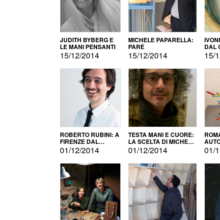
JUDITH BYBERG E
MICHELE PAPARELLA:
IVON
LE MANI PENSANTI
PARÈ
DAL 
CITT
15/12/2014
15/12/2014
15/1
ROBERTO RUBINI: A
TESTA MANI E CUORE:
ROMA
FIRENZE DAL
LA SCELTA DI MICHELE
AUT
PRODOTTO ALLA
BARBERIO
01/12/2014
01/12/2014
01/1
PROMOZIONE