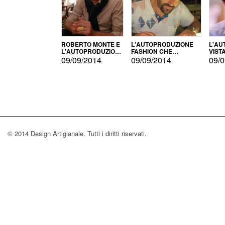
ROBERTO MONTE E
L'AUTOPRODUZIONE
L'AU
L'AUTOPRODUZIONE
FASHION CHE
VIST
CON IL CENSIMENTO
CONQUISTA GLI USA
FARI
09/09/2014
09/09/2014
09/0
© 2014 Design Artigianale. Tutti i diritti riservati.