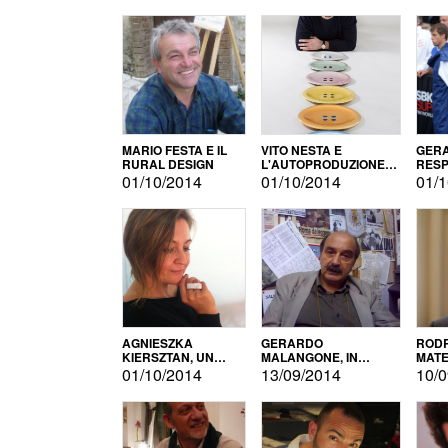
MARIO FESTA E IL
VITO NESTA E
GERA
RURAL DESIGN
L'AUTOPRODUZIONE
RESP
COME RECUPERO DEI
TECN
01/10/2014
01/10/2014
01/1
SIMBOLI
MOTO
AGNIESZKA
GERARDO
RODR
KIERSZTAN, UN
MALANGONE, IN
MATE
MODELLO DI
GIURIA PER IL
01/10/2014
13/09/2014
10/0
AUTOPRODUZIONE
CONCORSO
LETTERARIO