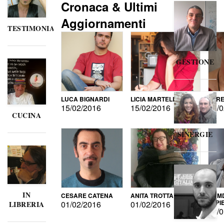
Cronaca & Ultimi
Aggiornamenti
TESTIMONIANZE
GESTIONE
LUCA BIGNARDI
LICIA MARTELLI
LORE
15/02/2016
15/02/2016
15/0
CUCINA
SINERGIE
IN
CESARE CATENA
ANITA TROTTA
GUMD
DI P
01/02/2016
01/02/2016
LIBRERIA
15/0