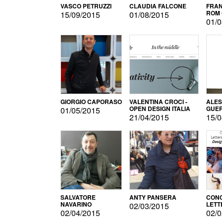
VASCO PETRUZZI
CLAUDIA FALCONE
FRAN
ROM 
15/09/2015
01/08/2015
01/0
GIORGIO CAPORASO
VALENTINA CROCI -
ALE
OPEN DESIGN ITALIA
GUE
01/05/2015
21/04/2015
15/0
SALVATORE
ANTY PANSERA
CON
NAVARINO
LETT
02/03/2015
DESI
02/04/2015
02/0