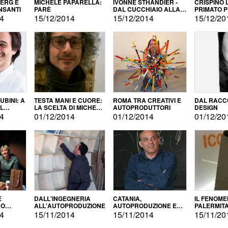
BERG E
MICHELE PAPARELLA:
IVONNE STHANDIER -
CRISPINO 
NSANTI
PARÈ
DAL CUCCHIAIO ALLA
PRIMATO 
CITTÀ
14
15/12/2014
15/12/2014
15/12/20
BINI: A
TESTA MANI E CUORE:
ROMA TRA CREATIVI E
DAL RACC
LA SCELTA DI MICHELE
AUTOPRODUTTORI
DESIGN
ALLA
BARBERIO
14
01/12/2014
01/12/2014
01/12/20
NE
E
DALL'INGEGNERIA
CATANIA,
IL FENOM
NO
ALL'AUTOPRODUZIONE
AUTOPRODUZIONE E
PALERMIT
DUZIONE
COMMERCIALIZZAZIONE
DELL'AUT
14
15/11/2014
15/11/2014
15/11/20