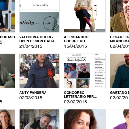
APORASO
VALENTINA CROCI -
ALESSANDRO
CESARE CA
OPEN DESIGN ITALIA
GUERRIERO
MILANO M
15
21/04/2015
15/04/2015
02/04/20
ANTY PANSERA
CONCORSO
GAETANO 
LETTERARIO PER
02/03/2015
02/02/20
DESIGNER
15
02/02/2015