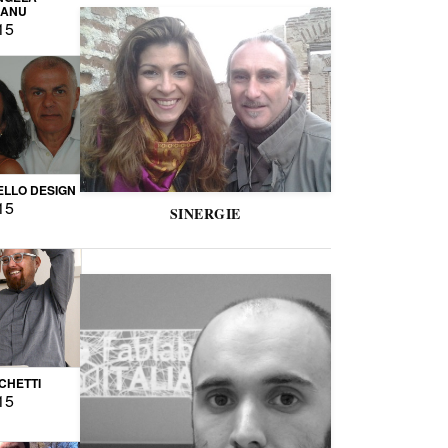
CANU
15
LLO DESIGN
15
SINERGIE
CCHETTI
15