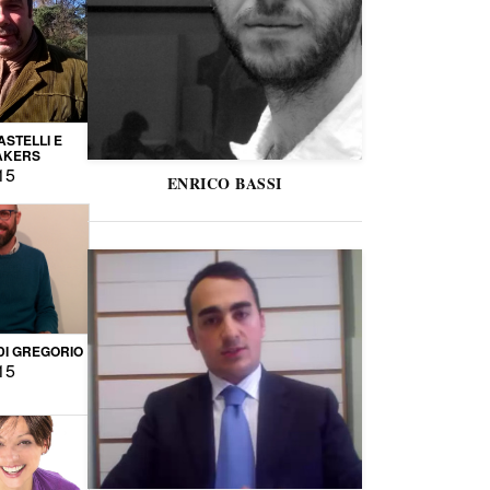
STELLI E
AKERS
15
ENRICO BASSI
DI GREGORIO
15