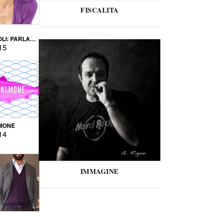
FISCALITA
LI: PARLARE
VERSE
15
MONE
14
IMMAGINE