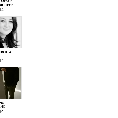
LANZA E
PUGLIESE
14
ONTO AL
14
ENO
ANO
OPRODUZIONE
14