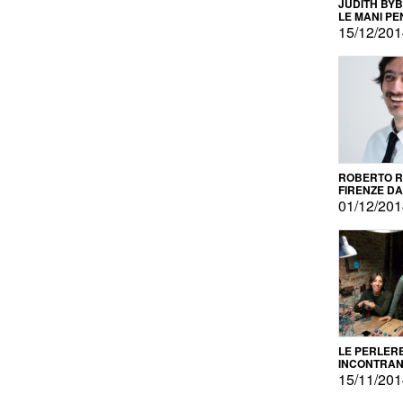
JUDITH BY
LE MANI PE
15/12/20
ROBERTO RU
FIRENZE DAL
PRODOTTO 
01/12/20
PROMOZIO
LE PERLER
INCONTRA
L'AUTOPRO
15/11/20