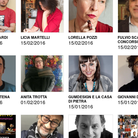
ARDI
LICIA MARTELLI
LORELLA POZZI
FULVIO SC
CONCORS
16
15/02/2016
15/02/2016
LETTERAR
15/02/20
ATENA
ANITA TROTTA
GUMDESIGN E LA CASA
GIOVANNI 
DI PIETRA
16
01/02/2016
15/01/20
15/01/2016