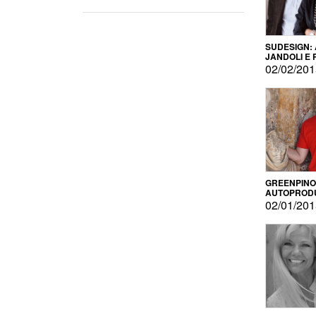
SUDESIGN:
JANDOLI E
PISAPIA
02/02/20
GREENPINO
AUTOPROD
PER AMOR
02/01/20