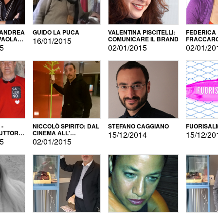
 ANDREA
GUIDO LA PUCA
VALENTINA PISCITELLI:
FEDERICA
 PAOLA
COMUNICARE IL BRAND
FRACCARO
16/01/2015
LINGUE DI
15
02/01/2015
02/01/20
 -
NICCOLÒ SPIRITO: DAL
STEFANO CAGGIANO
FUORISAL
UTTORE
CINEMA ALL'
15/12/2014
15/12/20
E
AUTOPRODUZIONE
15
02/01/2015