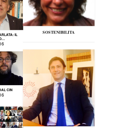
SOSTENIBILITA
ARLATA: IL
O
IO
16
DAL CIN
16