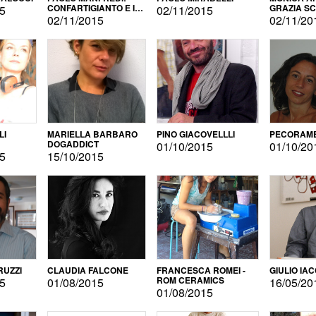
CONFARTIGIANTO E IL
GRAZIA S
15
02/11/2015
SONDAGGIO
02/11/2015
02/11/20
LI
MARIELLA BARBARO
PINO GIACOVELLLI
PECORAME
DOGADDICT
01/10/2015
01/10/20
15
15/10/2015
RUZZI
CLAUDIA FALCONE
FRANCESCA ROMEI -
GIULIO IA
ROM CERAMICS
15
01/08/2015
16/05/20
01/08/2015