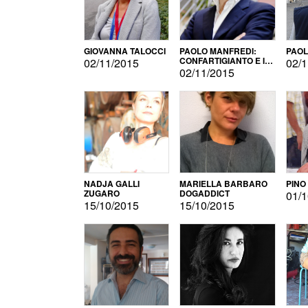
GIOVANNA TALOCCI
PAOLO MANFREDI:
PAOL
CONFARTIGIANTO E IL
02/11/2015
02/1
SONDAGGIO
02/11/2015
NADJA GALLI
MARIELLA BARBARO
PINO
ZUGARO
DOGADDICT
01/1
15/10/2015
15/10/2015