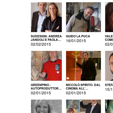
SUDESIGN: ANDREA
GUIDO LA PUCA
VALE
JANDOLI E PAOLA
COMU
16/01/2015
PISAPIA
02/02/2015
02/0
GREENPINO -
NICCOLÒ SPIRITO: DAL
STEF
AUTOPRODUTTORE
CINEMA ALL'
15/1
PER AMORE
AUTOPRODUZIONE
02/01/2015
02/01/2015