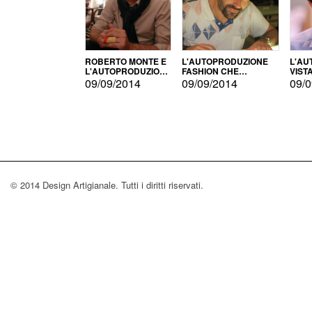
ROBERTO MONTE E
L'AUTOPRODUZIONE
L'AU
L'AUTOPRODUZIONE
FASHION CHE
VIST
CON IL CENSIMENTO
CONQUISTA GLI USA
FARI
09/09/2014
09/09/2014
09/0
© 2014 Design Artigianale. Tutti i diritti riservati.