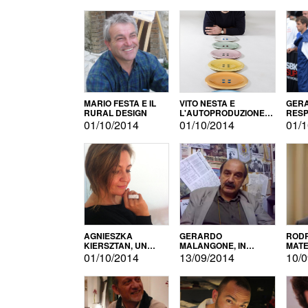
MARIO FESTA E IL
VITO NESTA E
GERA
RURAL DESIGN
L'AUTOPRODUZIONE
RESP
COME RECUPERO DEI
TECN
01/10/2014
01/10/2014
01/1
SIMBOLI
MOTO
AGNIESZKA
GERARDO
RODR
KIERSZTAN, UN
MALANGONE, IN
MATE
MODELLO DI
GIURIA PER IL
01/10/2014
13/09/2014
10/0
AUTOPRODUZIONE
CONCORSO
LETTERARIO