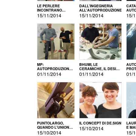
LE PERLERE
DALL'INGEGNERIA
CATA
INCONTRANO
ALL'AUTOPRODUZIONE
AUTO
L'AUTOPRODUZIONE
COMM
15/11/2014
15/11/2014
15/1
MP:
BHUMI, LE
AUTO
AUTOPRODUZIONE
CERAMICHE, IL DESIGN
PROT
E INNOVAZIONE
E L'AUTOPRODUZIONE
ROM
01/11/2014
01/11/2014
01/1
PUNTOLARGO,
IL CONCEPT DI DE.SIGN
LAUR
QUANDO L'UNIONE
E MA
15/10/2014
FA LA FORZA E
15/10/2014
15/1
VINCE