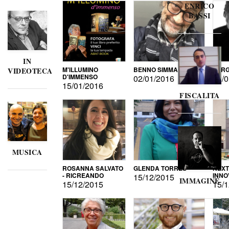
ENRICO
BASSI
IN
M'ILLUMINO
BENNO SIMMA
SERG
VIDEOTECA
D'IMMENSO
02/01/2016
02/0
15/01/2016
FISCALITA
MUSICA
ROSANNA SALVATO
GLENDA TORRES
NEXT
- RICREANDO
INNO
15/12/2015
IMMAGINE
15/12/2015
15/1