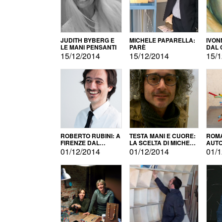
JUDITH BYBERG E
MICHELE PAPARELLA:
IVON
LE MANI PENSANTI
PARÈ
DAL 
CITT
15/12/2014
15/12/2014
15/1
ROBERTO RUBINI: A
TESTA MANI E CUORE:
ROMA
FIRENZE DAL
LA SCELTA DI MICHELE
AUT
PRODOTTO ALLA
BARBERIO
01/12/2014
01/12/2014
01/1
PROMOZIONE