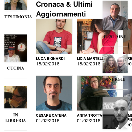
Cronaca & Ultimi
Aggiornamenti
TESTIMONIANZE
GESTIONE
LUCA BIGNARDI
LICIA MARTELLI
LORE
15/02/2016
15/02/2016
15/0
CUCINA
SINERGIE
IN
CESARE CATENA
ANITA TROTTA
GUMD
DI P
01/02/2016
01/02/2016
LIBRERIA
15/0