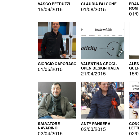
VASCO PETRUZZI
CLAUDIA FALCONE
FRAN
ROM 
15/09/2015
01/08/2015
01/0
GIORGIO CAPORASO
VALENTINA CROCI -
ALE
OPEN DESIGN ITALIA
GUE
01/05/2015
21/04/2015
15/0
SALVATORE
ANTY PANSERA
CON
NAVARINO
LETT
02/03/2015
DESI
02/04/2015
02/0