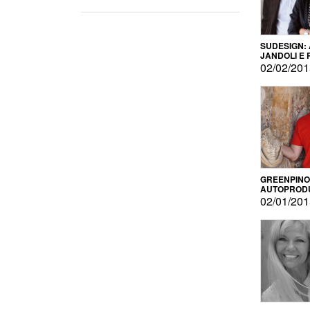
SUDESIGN:
JANDOLI E
PISAPIA
02/02/20
GREENPINO
AUTOPROD
PER AMOR
02/01/20