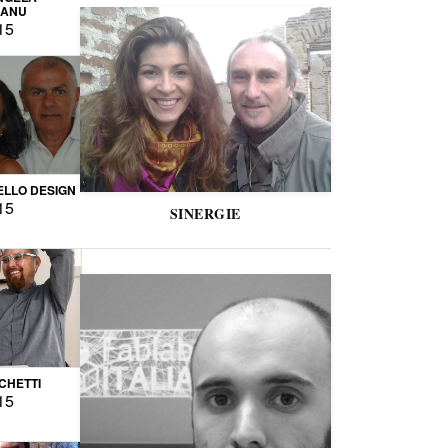
CANU
15
LLO DESIGN
15
SINERGIE
CCHETTI
15