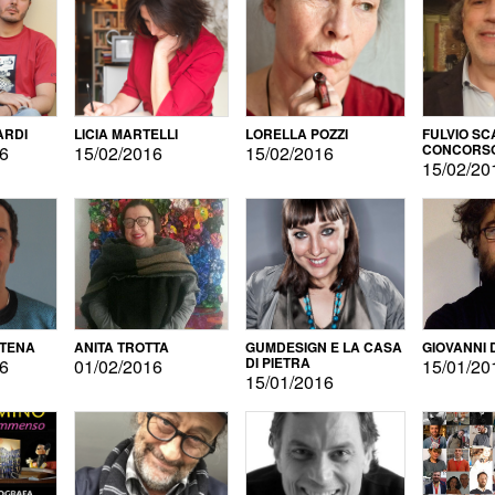
ARDI
LICIA MARTELLI
LORELLA POZZI
FULVIO SC
CONCORS
16
15/02/2016
15/02/2016
LETTERAR
15/02/20
ATENA
ANITA TROTTA
GUMDESIGN E LA CASA
GIOVANNI 
DI PIETRA
16
01/02/2016
15/01/20
15/01/2016