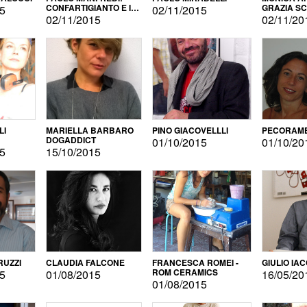
CONFARTIGIANTO E IL
GRAZIA S
15
02/11/2015
SONDAGGIO
02/11/2015
02/11/20
LI
MARIELLA BARBARO
PINO GIACOVELLLI
PECORAME
DOGADDICT
01/10/2015
01/10/20
15
15/10/2015
RUZZI
CLAUDIA FALCONE
FRANCESCA ROMEI -
GIULIO IA
ROM CERAMICS
15
01/08/2015
16/05/20
01/08/2015