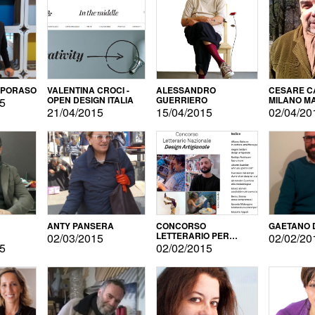
APORASO
VALENTINA CROCI -
ALESSANDRO
CESARE CA
OPEN DESIGN ITALIA
GUERRIERO
MILANO M
15
21/04/2015
15/04/2015
02/04/20
ANTY PANSERA
CONCORSO
GAETANO 
LETTERARIO PER
02/03/2015
02/02/20
DESIGNER
15
02/02/2015