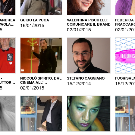
 ANDREA
GUIDO LA PUCA
VALENTINA PISCITELLI:
FEDERICA
 PAOLA
COMUNICARE IL BRAND
FRACCARO
16/01/2015
LINGUE DI
15
02/01/2015
02/01/20
 -
NICCOLÒ SPIRITO: DAL
STEFANO CAGGIANO
FUORISAL
UTTORE
CINEMA ALL'
15/12/2014
15/12/20
E
AUTOPRODUZIONE
15
02/01/2015