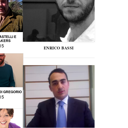
STELLI E
AKERS
15
ENRICO BASSI
DI GREGORIO
15