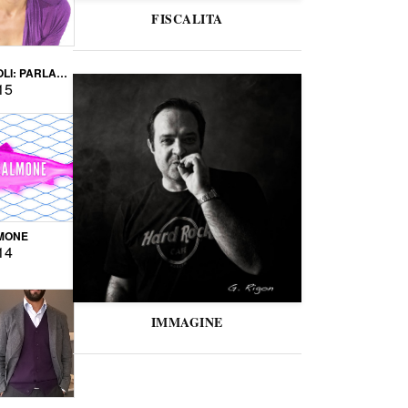
FISCALITA
LI: PARLARE
VERSE
15
MONE
14
IMMAGINE