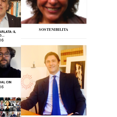
SOSTENIBILITA
ARLATA: IL
O
IO
16
DAL CIN
16