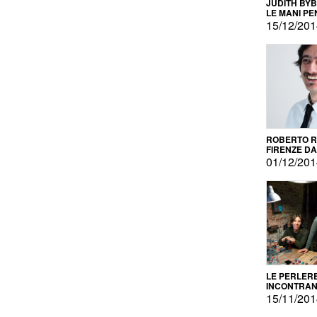
JUDITH BY
LE MANI PE
15/12/20
ROBERTO RU
FIRENZE DAL
PRODOTTO 
01/12/20
PROMOZIO
LE PERLER
INCONTRA
L'AUTOPRO
15/11/20