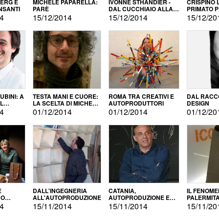
BERG E
MICHELE PAPARELLA:
IVONNE STHANDIER -
CRISPINO 
NSANTI
PARÈ
DAL CUCCHIAIO ALLA
PRIMATO 
CITTÀ
14
15/12/2014
15/12/2014
15/12/20
BINI: A
TESTA MANI E CUORE:
ROMA TRA CREATIVI E
DAL RACC
LA SCELTA DI MICHELE
AUTOPRODUTTORI
DESIGN
ALLA
BARBERIO
14
01/12/2014
01/12/2014
01/12/20
NE
E
DALL'INGEGNERIA
CATANIA,
IL FENOM
NO
ALL'AUTOPRODUZIONE
AUTOPRODUZIONE E
PALERMIT
DUZIONE
COMMERCIALIZZAZIONE
DELL'AUT
14
15/11/2014
15/11/2014
15/11/20