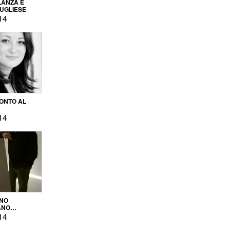
LANZA E
PUGLIESE
14
ONTO AL
14
ENO
ANO
OPRODUZIONE
14