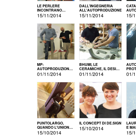
LE PERLERE
DALL'INGEGNERIA
CATA
INCONTRANO
ALL'AUTOPRODUZIONE
AUTO
L'AUTOPRODUZIONE
COMM
15/11/2014
15/11/2014
15/1
MP:
BHUMI, LE
AUTO
AUTOPRODUZIONE
CERAMICHE, IL DESIGN
PROT
E INNOVAZIONE
E L'AUTOPRODUZIONE
ROM
01/11/2014
01/11/2014
01/1
PUNTOLARGO,
IL CONCEPT DI DE.SIGN
LAUR
QUANDO L'UNIONE
E MA
15/10/2014
FA LA FORZA E
15/10/2014
15/1
VINCE