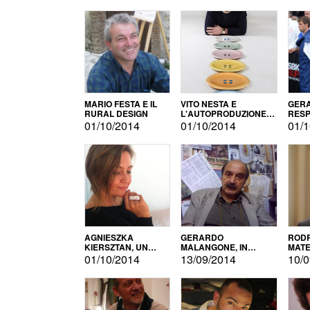
MARIO FESTA E IL
VITO NESTA E
GERA
RURAL DESIGN
L'AUTOPRODUZIONE
RESP
COME RECUPERO DEI
TECN
01/10/2014
01/10/2014
01/1
SIMBOLI
MOTO
AGNIESZKA
GERARDO
RODR
KIERSZTAN, UN
MALANGONE, IN
MATE
MODELLO DI
GIURIA PER IL
01/10/2014
13/09/2014
10/0
AUTOPRODUZIONE
CONCORSO
LETTERARIO