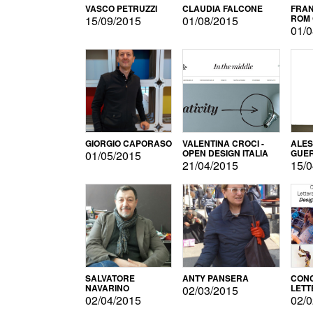
VASCO PETRUZZI
CLAUDIA FALCONE
FRAN
ROM 
15/09/2015
01/08/2015
01/0
GIORGIO CAPORASO
VALENTINA CROCI -
ALE
OPEN DESIGN ITALIA
GUE
01/05/2015
21/04/2015
15/0
SALVATORE
ANTY PANSERA
CON
NAVARINO
LETT
02/03/2015
DESI
02/04/2015
02/0