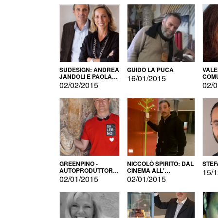
SUDESIGN: ANDREA
GUIDO LA PUCA
VALE
JANDOLI E PAOLA
COMU
16/01/2015
PISAPIA
02/02/2015
02/0
GREENPINO -
NICCOLÒ SPIRITO: DAL
STEF
AUTOPRODUTTORE
CINEMA ALL'
15/1
PER AMORE
AUTOPRODUZIONE
02/01/2015
02/01/2015