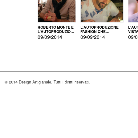
ROBERTO MONTE E
L'AUTOPRODUZIONE
L'AU
L'AUTOPRODUZIONE
FASHION CHE
VIST
CON IL CENSIMENTO
CONQUISTA GLI USA
FARI
09/09/2014
09/09/2014
09/0
© 2014 Design Artigianale. Tutti i diritti riservati.