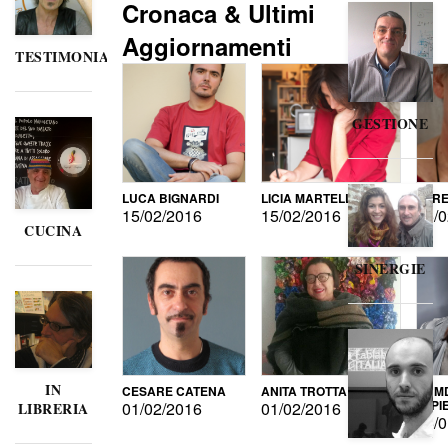
Cronaca & Ultimi
Aggiornamenti
TESTIMONIANZE
GESTIONE
LUCA BIGNARDI
LICIA MARTELLI
LORE
15/02/2016
15/02/2016
15/0
CUCINA
SINERGIE
IN
CESARE CATENA
ANITA TROTTA
GUMD
DI P
01/02/2016
01/02/2016
LIBRERIA
15/0