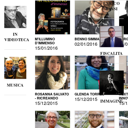
ENRICO
BASSI
IN
M'ILLUMINO
BENNO SIMMA
SERG
VIDEOTECA
D'IMMENSO
02/01/2016
02/0
15/01/2016
FISCALITA
MUSICA
ROSANNA SALVATO
GLENDA TORRES
NEXT
- RICREANDO
INNO
15/12/2015
IMMAGINE
15/12/2015
15/1