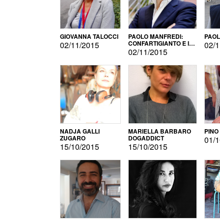
GIOVANNA TALOCCI
PAOLO MANFREDI:
PAOL
CONFARTIGIANTO E IL
02/11/2015
02/1
SONDAGGIO
02/11/2015
NADJA GALLI
MARIELLA BARBARO
PINO
ZUGARO
DOGADDICT
01/1
15/10/2015
15/10/2015