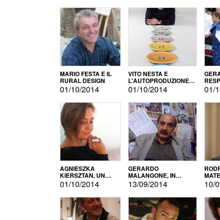
MARIO FESTA E IL
VITO NESTA E
GERA
RURAL DESIGN
L'AUTOPRODUZIONE
RESP
COME RECUPERO DEI
TECN
01/10/2014
01/10/2014
01/1
SIMBOLI
MOTO
AGNIESZKA
GERARDO
RODR
KIERSZTAN, UN
MALANGONE, IN
MATE
MODELLO DI
GIURIA PER IL
01/10/2014
13/09/2014
10/0
AUTOPRODUZIONE
CONCORSO
LETTERARIO