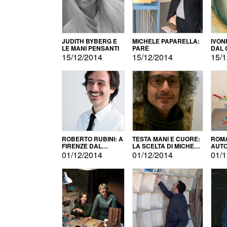
JUDITH BYBERG E
MICHELE PAPARELLA:
IVON
LE MANI PENSANTI
PARÈ
DAL 
CITT
15/12/2014
15/12/2014
15/1
ROBERTO RUBINI: A
TESTA MANI E CUORE:
ROMA
FIRENZE DAL
LA SCELTA DI MICHELE
AUT
PRODOTTO ALLA
BARBERIO
01/12/2014
01/12/2014
01/1
PROMOZIONE