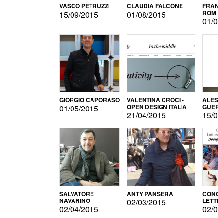
VASCO PETRUZZI
CLAUDIA FALCONE
FRAN
ROM 
15/09/2015
01/08/2015
01/0
GIORGIO CAPORASO
VALENTINA CROCI -
ALE
OPEN DESIGN ITALIA
GUE
01/05/2015
21/04/2015
15/0
SALVATORE
ANTY PANSERA
CON
NAVARINO
LETT
02/03/2015
DESI
02/04/2015
02/0