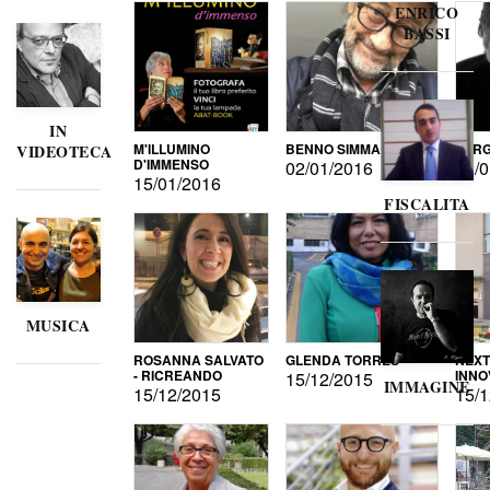
ENRICO
BASSI
IN
M'ILLUMINO
BENNO SIMMA
SERG
VIDEOTECA
D'IMMENSO
02/01/2016
02/0
15/01/2016
FISCALITA
MUSICA
ROSANNA SALVATO
GLENDA TORRES
NEXT
- RICREANDO
INNO
15/12/2015
IMMAGINE
15/12/2015
15/1