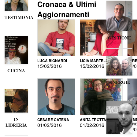
Cronaca & Ultimi
Aggiornamenti
TESTIMONIANZE
GESTIONE
LUCA BIGNARDI
LICIA MARTELLI
LORE
15/02/2016
15/02/2016
15/0
CUCINA
SINERGIE
IN
CESARE CATENA
ANITA TROTTA
GUMD
DI P
01/02/2016
01/02/2016
LIBRERIA
15/0