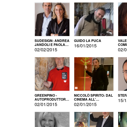
SUDESIGN: ANDREA
GUIDO LA PUCA
VALE
JANDOLI E PAOLA
COMU
16/01/2015
PISAPIA
02/02/2015
02/0
GREENPINO -
NICCOLÒ SPIRITO: DAL
STEF
AUTOPRODUTTORE
CINEMA ALL'
15/1
PER AMORE
AUTOPRODUZIONE
02/01/2015
02/01/2015