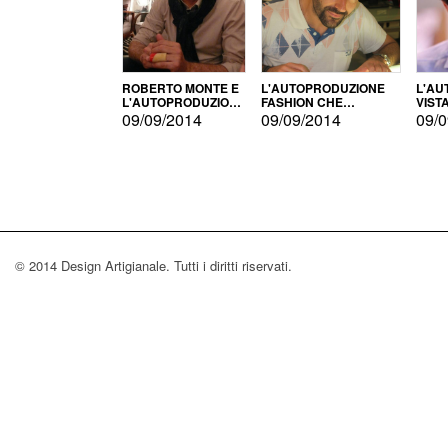
ROBERTO MONTE E
L'AUTOPRODUZIONE
L'AU
L'AUTOPRODUZIONE
FASHION CHE
VIST
CON IL CENSIMENTO
CONQUISTA GLI USA
FARI
09/09/2014
09/09/2014
09/0
© 2014 Design Artigianale. Tutti i diritti riservati.