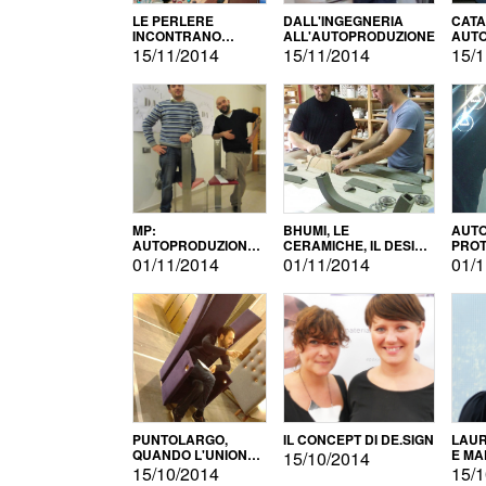
LE PERLERE
DALL'INGEGNERIA
CATA
INCONTRANO
ALL'AUTOPRODUZIONE
AUTO
L'AUTOPRODUZIONE
COMM
15/11/2014
15/11/2014
15/1
MP:
BHUMI, LE
AUTO
AUTOPRODUZIONE
CERAMICHE, IL DESIGN
PROT
E INNOVAZIONE
E L'AUTOPRODUZIONE
ROM
01/11/2014
01/11/2014
01/1
PUNTOLARGO,
IL CONCEPT DI DE.SIGN
LAUR
QUANDO L'UNIONE
E MA
15/10/2014
FA LA FORZA E
15/10/2014
15/1
VINCE