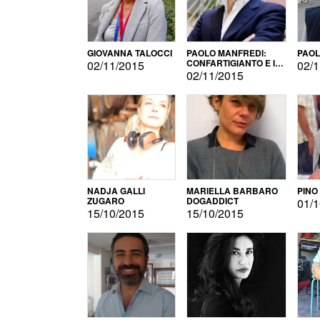
GIOVANNA TALOCCI
PAOLO MANFREDI:
PAOL
CONFARTIGIANTO E IL
02/11/2015
02/1
SONDAGGIO
02/11/2015
NADJA GALLI
MARIELLA BARBARO
PINO
ZUGARO
DOGADDICT
01/1
15/10/2015
15/10/2015