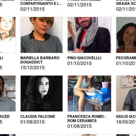
CONFARTIGIANTO E IL
GRAZIA S
15
02/11/2015
SONDAGGIO
02/11/2015
02/11/20
LI
MARIELLA BARBARO
PINO GIACOVELLLI
PECORAME
DOGADDICT
01/10/2015
01/10/20
15
15/10/2015
RUZZI
CLAUDIA FALCONE
FRANCESCA ROMEI -
GIULIO IA
ROM CERAMICS
15
01/08/2015
16/05/20
01/08/2015