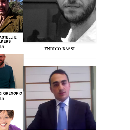
STELLI E
AKERS
15
ENRICO BASSI
DI GREGORIO
15