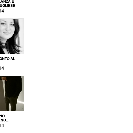
LANZA E
PUGLIESE
14
ONTO AL
14
ENO
ANO
OPRODUZIONE
14