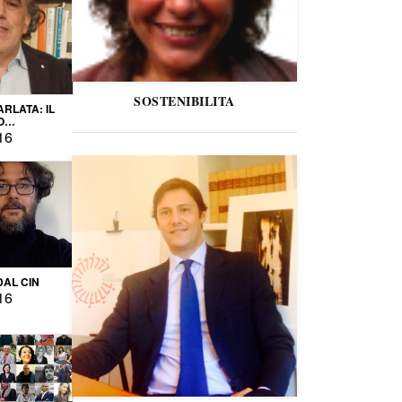
SOSTENIBILITA
ARLATA: IL
O
IO
16
DAL CIN
16