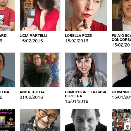
ARDI
LICIA MARTELLI
LORELLA POZZI
FULVIO SC
CONCORS
16
15/02/2016
15/02/2016
LETTERAR
15/02/20
ATENA
ANITA TROTTA
GUMDESIGN E LA CASA
GIOVANNI 
DI PIETRA
16
01/02/2016
15/01/20
15/01/2016