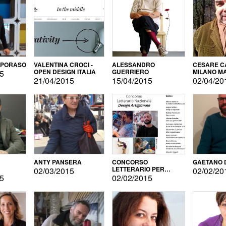
APORASO
VALENTINA CROCI -
ALESSANDRO
CESARE CA
OPEN DESIGN ITALIA
GUERRIERO
MILANO M
15
21/04/2015
15/04/2015
02/04/20
ANTY PANSERA
CONCORSO
GAETANO 
LETTERARIO PER
02/03/2015
02/02/20
DESIGNER
15
02/02/2015