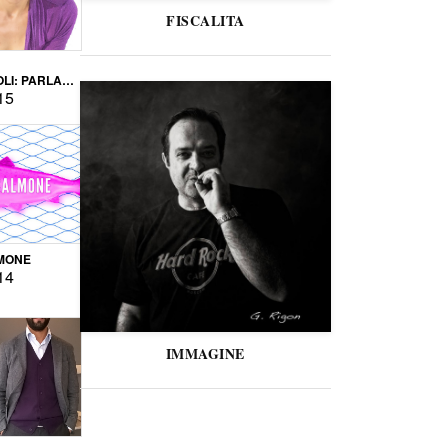
FISCALITA
LI: PARLARE
VERSE
15
MONE
14
IMMAGINE