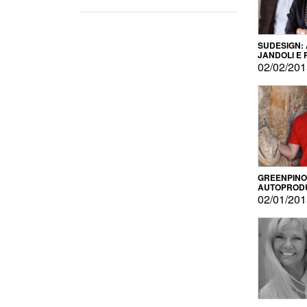
SUDESIGN:
JANDOLI E
PISAPIA
02/02/20
GREENPINO
AUTOPROD
PER AMOR
02/01/20