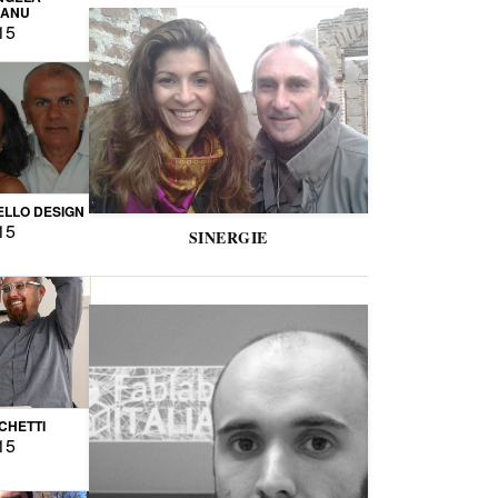
CANU
15
LLO DESIGN
15
SINERGIE
CCHETTI
15