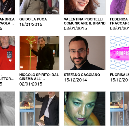
 ANDREA
GUIDO LA PUCA
VALENTINA PISCITELLI:
FEDERICA
 PAOLA
COMUNICARE IL BRAND
FRACCARO
16/01/2015
LINGUE DI
15
02/01/2015
02/01/20
 -
NICCOLÒ SPIRITO: DAL
STEFANO CAGGIANO
FUORISAL
UTTORE
CINEMA ALL'
15/12/2014
15/12/20
E
AUTOPRODUZIONE
15
02/01/2015