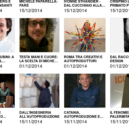
BERG E
MICHELE PAPARELLA:
IVONNE STHANDIER -
CRISPINO 
NSANTI
PARÈ
DAL CUCCHIAIO ALLA
PRIMATO 
CITTÀ
14
15/12/2014
15/12/2014
15/12/20
BINI: A
TESTA MANI E CUORE:
ROMA TRA CREATIVI E
DAL RACC
LA SCELTA DI MICHELE
AUTOPRODUTTORI
DESIGN
ALLA
BARBERIO
14
01/12/2014
01/12/2014
01/12/20
NE
E
DALL'INGEGNERIA
CATANIA,
IL FENOM
NO
ALL'AUTOPRODUZIONE
AUTOPRODUZIONE E
PALERMIT
DUZIONE
COMMERCIALIZZAZIONE
DELL'AUT
14
15/11/2014
15/11/2014
15/11/20