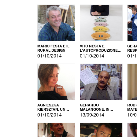
MARIO FESTA E IL
VITO NESTA E
GERA
RURAL DESIGN
L'AUTOPRODUZIONE
RESP
COME RECUPERO DEI
TECN
01/10/2014
01/10/2014
01/1
SIMBOLI
MOTO
AGNIESZKA
GERARDO
RODR
KIERSZTAN, UN
MALANGONE, IN
MATE
MODELLO DI
GIURIA PER IL
01/10/2014
13/09/2014
10/0
AUTOPRODUZIONE
CONCORSO
LETTERARIO