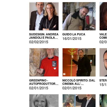
SUDESIGN: ANDREA
GUIDO LA PUCA
VALE
JANDOLI E PAOLA
COMU
16/01/2015
PISAPIA
02/02/2015
02/0
GREENPINO -
NICCOLÒ SPIRITO: DAL
STEF
AUTOPRODUTTORE
CINEMA ALL'
15/1
PER AMORE
AUTOPRODUZIONE
02/01/2015
02/01/2015