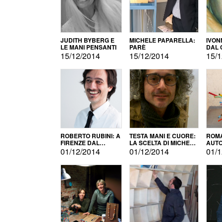
JUDITH BYBERG E
MICHELE PAPARELLA:
IVON
LE MANI PENSANTI
PARÈ
DAL 
CITT
15/12/2014
15/12/2014
15/1
ROBERTO RUBINI: A
TESTA MANI E CUORE:
ROMA
FIRENZE DAL
LA SCELTA DI MICHELE
AUT
PRODOTTO ALLA
BARBERIO
01/12/2014
01/12/2014
01/1
PROMOZIONE