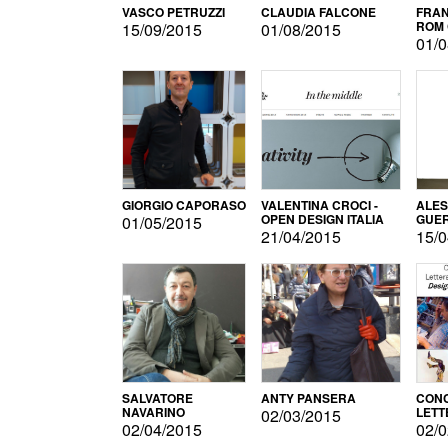
VASCO PETRUZZI
CLAUDIA FALCONE
FRAN
ROM 
15/09/2015
01/08/2015
01/0
GIORGIO CAPORASO
VALENTINA CROCI -
ALE
OPEN DESIGN ITALIA
GUE
01/05/2015
21/04/2015
15/0
SALVATORE
ANTY PANSERA
CON
NAVARINO
LETT
02/03/2015
DESI
02/04/2015
02/0