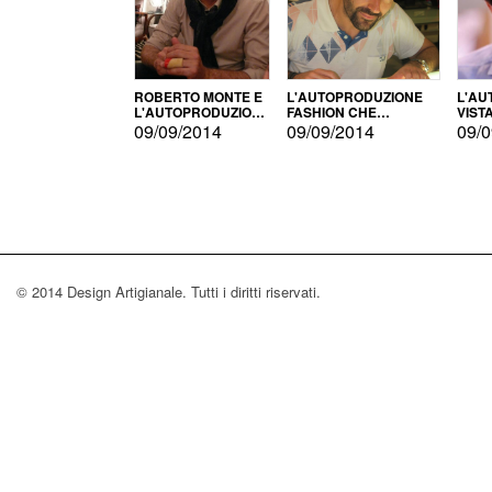
ROBERTO MONTE E
L'AUTOPRODUZIONE
L'AU
L'AUTOPRODUZIONE
FASHION CHE
VIST
CON IL CENSIMENTO
CONQUISTA GLI USA
FARI
09/09/2014
09/09/2014
09/0
© 2014 Design Artigianale. Tutti i diritti riservati.