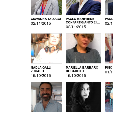
GIOVANNA TALOCCI
PAOLO MANFREDI:
PAOL
CONFARTIGIANTO E IL
02/11/2015
02/1
SONDAGGIO
02/11/2015
NADJA GALLI
MARIELLA BARBARO
PINO
ZUGARO
DOGADDICT
01/1
15/10/2015
15/10/2015