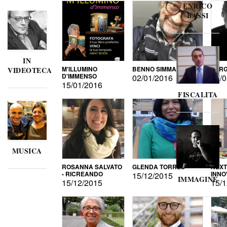
ENRICO
BASSI
IN
M'ILLUMINO
BENNO SIMMA
SERG
VIDEOTECA
D'IMMENSO
02/01/2016
02/0
15/01/2016
FISCALITA
MUSICA
ROSANNA SALVATO
GLENDA TORRES
NEXT
- RICREANDO
INNO
15/12/2015
IMMAGINE
15/12/2015
15/1