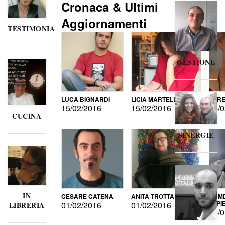
Cronaca & Ultimi
Aggiornamenti
TESTIMONIANZE
GESTIONE
LUCA BIGNARDI
LICIA MARTELLI
LORE
15/02/2016
15/02/2016
15/0
CUCINA
SINERGIE
IN
CESARE CATENA
ANITA TROTTA
GUMD
DI P
01/02/2016
01/02/2016
LIBRERIA
15/0