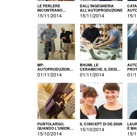
LE PERLERE
DALL'INGEGNERIA
CATA
INCONTRANO
ALL'AUTOPRODUZIONE
AUTO
L'AUTOPRODUZIONE
COMM
15/11/2014
15/11/2014
15/1
MP:
BHUMI, LE
AUTO
AUTOPRODUZIONE
CERAMICHE, IL DESIGN
PROT
E INNOVAZIONE
E L'AUTOPRODUZIONE
ROM
01/11/2014
01/11/2014
01/1
PUNTOLARGO,
IL CONCEPT DI DE.SIGN
LAUR
QUANDO L'UNIONE
E MA
15/10/2014
FA LA FORZA E
15/10/2014
15/1
VINCE