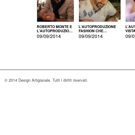
ROBERTO MONTE E
L'AUTOPRODUZIONE
L'AU
L'AUTOPRODUZIONE
FASHION CHE
VIST
CON IL CENSIMENTO
CONQUISTA GLI USA
FARI
09/09/2014
09/09/2014
09/0
© 2014 Design Artigianale. Tutti i diritti riservati.