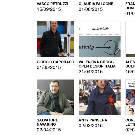
VASCO PETRUZZI
CLAUDIA FALCONE
FRAN
ROM 
15/09/2015
01/08/2015
01/0
GIORGIO CAPORASO
VALENTINA CROCI -
ALE
OPEN DESIGN ITALIA
GUE
01/05/2015
21/04/2015
15/0
SALVATORE
ANTY PANSERA
CON
NAVARINO
LETT
02/03/2015
DESI
02/04/2015
02/0