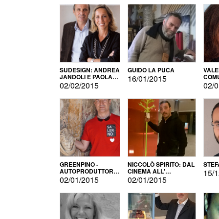
SUDESIGN: ANDREA
GUIDO LA PUCA
VALE
JANDOLI E PAOLA
COMU
16/01/2015
PISAPIA
02/02/2015
02/0
GREENPINO -
NICCOLÒ SPIRITO: DAL
STEF
AUTOPRODUTTORE
CINEMA ALL'
15/1
PER AMORE
AUTOPRODUZIONE
02/01/2015
02/01/2015