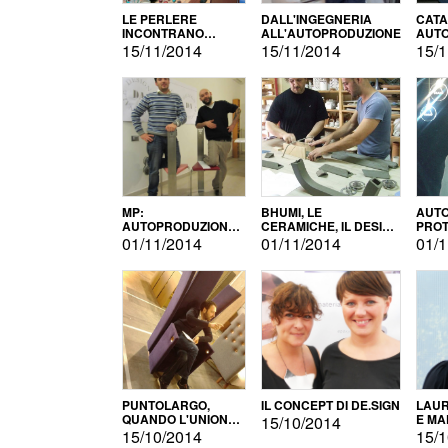
LE PERLERE
DALL'INGEGNERIA
CATA
INCONTRANO
ALL'AUTOPRODUZIONE
AUTO
L'AUTOPRODUZIONE
COMM
15/11/2014
15/11/2014
15/1
MP:
BHUMI, LE
AUTO
AUTOPRODUZIONE
CERAMICHE, IL DESIGN
PROT
E INNOVAZIONE
E L'AUTOPRODUZIONE
ROM
01/11/2014
01/11/2014
01/1
PUNTOLARGO,
IL CONCEPT DI DE.SIGN
LAUR
QUANDO L'UNIONE
E MA
15/10/2014
FA LA FORZA E
15/10/2014
15/1
VINCE