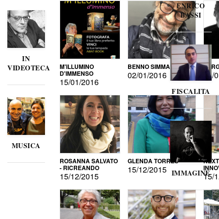
ENRICO
BASSI
IN
M'ILLUMINO
BENNO SIMMA
SERG
VIDEOTECA
D'IMMENSO
02/01/2016
02/0
15/01/2016
FISCALITA
MUSICA
ROSANNA SALVATO
GLENDA TORRES
NEXT
- RICREANDO
INNO
15/12/2015
IMMAGINE
15/12/2015
15/1