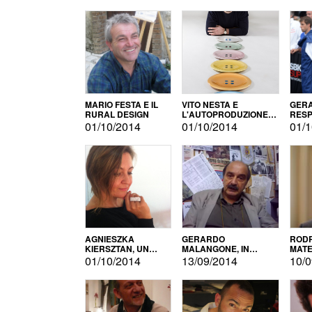
MARIO FESTA E IL
VITO NESTA E
GERA
RURAL DESIGN
L'AUTOPRODUZIONE
RESP
COME RECUPERO DEI
TECN
01/10/2014
01/10/2014
01/1
SIMBOLI
MOTO
AGNIESZKA
GERARDO
RODR
KIERSZTAN, UN
MALANGONE, IN
MATE
MODELLO DI
GIURIA PER IL
01/10/2014
13/09/2014
10/0
AUTOPRODUZIONE
CONCORSO
LETTERARIO