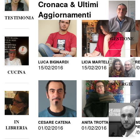
Cronaca & Ultimi
Aggiornamenti
TESTIMONIANZE
GESTIONE
LUCA BIGNARDI
LICIA MARTELLI
LORE
15/02/2016
15/02/2016
15/0
CUCINA
SINERGIE
IN
CESARE CATENA
ANITA TROTTA
GUMD
DI P
01/02/2016
01/02/2016
LIBRERIA
15/0