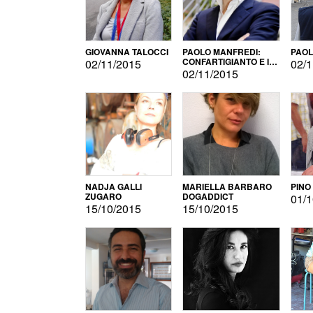
GIOVANNA TALOCCI
PAOLO MANFREDI:
PAOL
CONFARTIGIANTO E IL
02/11/2015
02/1
SONDAGGIO
02/11/2015
NADJA GALLI
MARIELLA BARBARO
PINO
ZUGARO
DOGADDICT
01/1
15/10/2015
15/10/2015