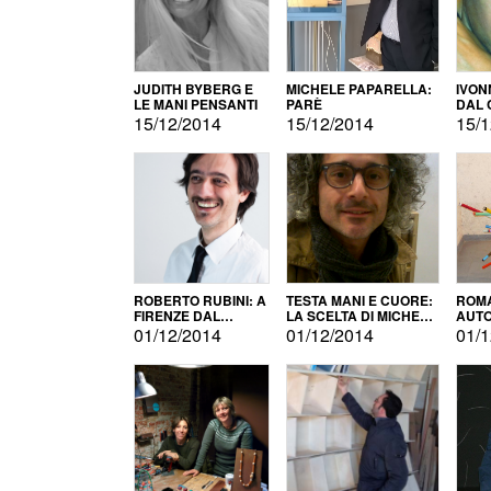
JUDITH BYBERG E
MICHELE PAPARELLA:
IVON
LE MANI PENSANTI
PARÈ
DAL 
CITT
15/12/2014
15/12/2014
15/1
ROBERTO RUBINI: A
TESTA MANI E CUORE:
ROMA
FIRENZE DAL
LA SCELTA DI MICHELE
AUT
PRODOTTO ALLA
BARBERIO
01/12/2014
01/12/2014
01/1
PROMOZIONE