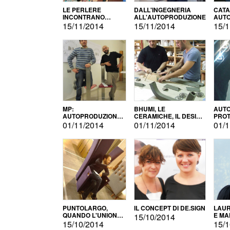
LE PERLERE
DALL'INGEGNERIA
CATA
INCONTRANO
ALL'AUTOPRODUZIONE
AUTO
L'AUTOPRODUZIONE
COMM
15/11/2014
15/11/2014
15/1
MP:
BHUMI, LE
AUTO
AUTOPRODUZIONE
CERAMICHE, IL DESIGN
PROT
E INNOVAZIONE
E L'AUTOPRODUZIONE
ROM
01/11/2014
01/11/2014
01/1
PUNTOLARGO,
IL CONCEPT DI DE.SIGN
LAUR
QUANDO L'UNIONE
E MA
15/10/2014
FA LA FORZA E
15/10/2014
15/1
VINCE