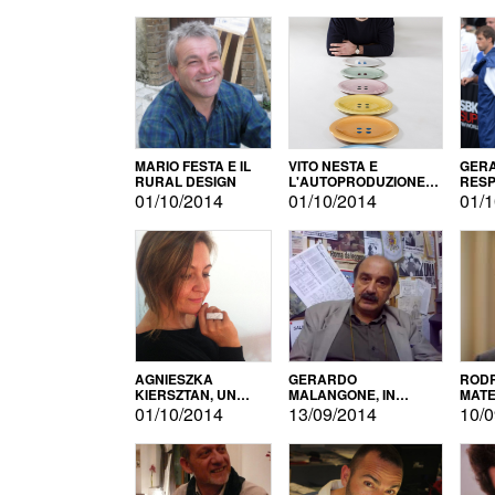
MARIO FESTA E IL
VITO NESTA E
GERA
RURAL DESIGN
L'AUTOPRODUZIONE
RESP
COME RECUPERO DEI
TECN
01/10/2014
01/10/2014
01/1
SIMBOLI
MOTO
AGNIESZKA
GERARDO
RODR
KIERSZTAN, UN
MALANGONE, IN
MATE
MODELLO DI
GIURIA PER IL
01/10/2014
13/09/2014
10/0
AUTOPRODUZIONE
CONCORSO
LETTERARIO