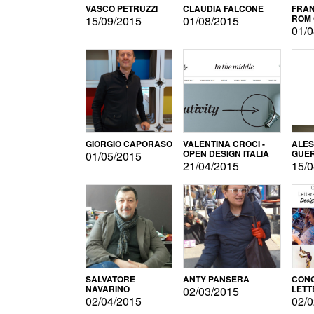
VASCO PETRUZZI
CLAUDIA FALCONE
FRAN
ROM 
15/09/2015
01/08/2015
01/0
GIORGIO CAPORASO
VALENTINA CROCI -
ALE
OPEN DESIGN ITALIA
GUE
01/05/2015
21/04/2015
15/0
SALVATORE
ANTY PANSERA
CON
NAVARINO
LETT
02/03/2015
DESI
02/04/2015
02/0