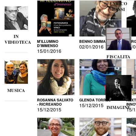
ENRICO
BASSI
IN
M'ILLUMINO
BENNO SIMMA
SERG
VIDEOTECA
D'IMMENSO
02/01/2016
02/0
15/01/2016
FISCALITA
MUSICA
ROSANNA SALVATO
GLENDA TORRES
NEXT
- RICREANDO
INNO
15/12/2015
IMMAGINE
15/12/2015
15/1