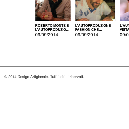
ROBERTO MONTE E
L'AUTOPRODUZIONE
L'AU
L'AUTOPRODUZIONE
FASHION CHE
VIST
CON IL CENSIMENTO
CONQUISTA GLI USA
FARI
09/09/2014
09/09/2014
09/0
© 2014 Design Artigianale. Tutti i diritti riservati.