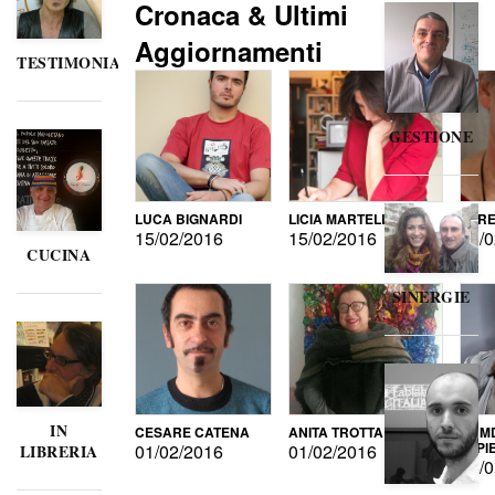
Cronaca & Ultimi
Aggiornamenti
TESTIMONIANZE
GESTIONE
LUCA BIGNARDI
LICIA MARTELLI
LORE
15/02/2016
15/02/2016
15/0
CUCINA
SINERGIE
IN
CESARE CATENA
ANITA TROTTA
GUMD
DI P
01/02/2016
01/02/2016
LIBRERIA
15/0