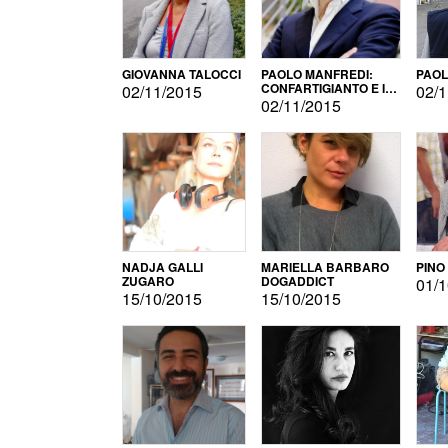
GIOVANNA TALOCCI
PAOLO MANFREDI:
PAOL
CONFARTIGIANTO E IL
02/11/2015
02/1
SONDAGGIO
02/11/2015
NADJA GALLI
MARIELLA BARBARO
PINO
ZUGARO
DOGADDICT
01/1
15/10/2015
15/10/2015