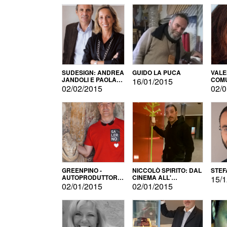
SUDESIGN: ANDREA
GUIDO LA PUCA
VALE
JANDOLI E PAOLA
COMU
16/01/2015
PISAPIA
02/02/2015
02/0
GREENPINO -
NICCOLÒ SPIRITO: DAL
STEF
AUTOPRODUTTORE
CINEMA ALL'
15/1
PER AMORE
AUTOPRODUZIONE
02/01/2015
02/01/2015