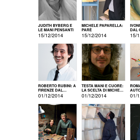
JUDITH BYBERG E
MICHELE PAPARELLA:
IVON
LE MANI PENSANTI
PARÈ
DAL 
CITT
15/12/2014
15/12/2014
15/1
ROBERTO RUBINI: A
TESTA MANI E CUORE:
ROMA
FIRENZE DAL
LA SCELTA DI MICHELE
AUT
PRODOTTO ALLA
BARBERIO
01/12/2014
01/12/2014
01/1
PROMOZIONE