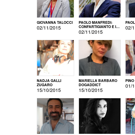
GIOVANNA TALOCCI
PAOLO MANFREDI:
PAOL
CONFARTIGIANTO E IL
02/11/2015
02/1
SONDAGGIO
02/11/2015
NADJA GALLI
MARIELLA BARBARO
PINO
ZUGARO
DOGADDICT
01/1
15/10/2015
15/10/2015