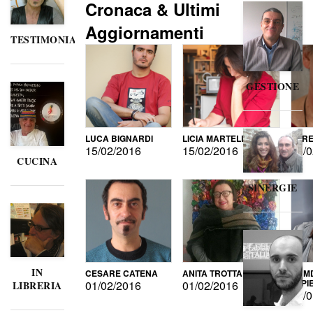
Cronaca & Ultimi
Aggiornamenti
TESTIMONIANZE
GESTIONE
LUCA BIGNARDI
LICIA MARTELLI
LORE
15/02/2016
15/02/2016
15/0
CUCINA
SINERGIE
IN
CESARE CATENA
ANITA TROTTA
GUMD
DI P
01/02/2016
01/02/2016
LIBRERIA
15/0