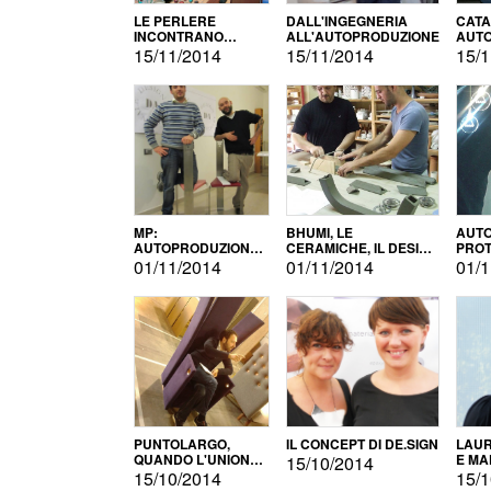
LE PERLERE
DALL'INGEGNERIA
CATA
INCONTRANO
ALL'AUTOPRODUZIONE
AUTO
L'AUTOPRODUZIONE
COMM
15/11/2014
15/11/2014
15/1
MP:
BHUMI, LE
AUTO
AUTOPRODUZIONE
CERAMICHE, IL DESIGN
PROT
E INNOVAZIONE
E L'AUTOPRODUZIONE
ROM
01/11/2014
01/11/2014
01/1
PUNTOLARGO,
IL CONCEPT DI DE.SIGN
LAUR
QUANDO L'UNIONE
E MA
15/10/2014
FA LA FORZA E
15/10/2014
15/1
VINCE