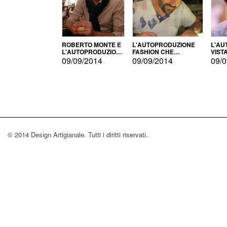
ROBERTO MONTE E
L'AUTOPRODUZIONE
L'AU
L'AUTOPRODUZIONE
FASHION CHE
VIST
CON IL CENSIMENTO
CONQUISTA GLI USA
FARI
09/09/2014
09/09/2014
09/0
© 2014 Design Artigianale. Tutti i diritti riservati.