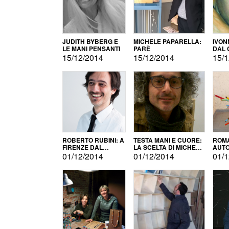
JUDITH BYBERG E
MICHELE PAPARELLA:
IVON
LE MANI PENSANTI
PARÈ
DAL 
CITT
15/12/2014
15/12/2014
15/1
ROBERTO RUBINI: A
TESTA MANI E CUORE:
ROMA
FIRENZE DAL
LA SCELTA DI MICHELE
AUT
PRODOTTO ALLA
BARBERIO
01/12/2014
01/12/2014
01/1
PROMOZIONE