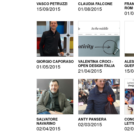
VASCO PETRUZZI
CLAUDIA FALCONE
FRAN
ROM 
15/09/2015
01/08/2015
01/0
GIORGIO CAPORASO
VALENTINA CROCI -
ALE
OPEN DESIGN ITALIA
GUE
01/05/2015
21/04/2015
15/0
SALVATORE
ANTY PANSERA
CON
NAVARINO
LETT
02/03/2015
DESI
02/04/2015
02/0