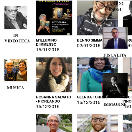
ENRICO
BASSI
IN
M'ILLUMINO
BENNO SIMMA
SERG
VIDEOTECA
D'IMMENSO
02/01/2016
02/0
15/01/2016
FISCALITA
MUSICA
ROSANNA SALVATO
GLENDA TORRES
NEXT
- RICREANDO
INNO
15/12/2015
IMMAGINE
15/12/2015
15/1