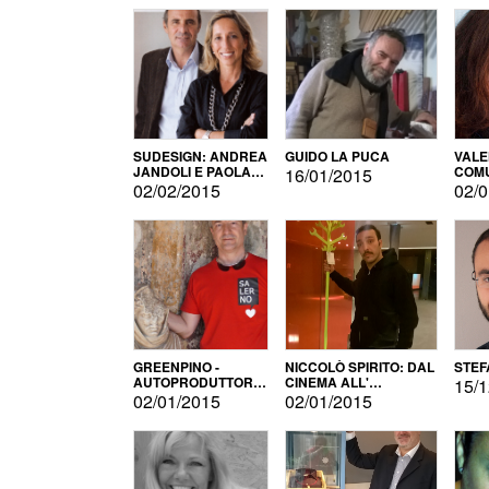
SUDESIGN: ANDREA
GUIDO LA PUCA
VALE
JANDOLI E PAOLA
COMU
16/01/2015
PISAPIA
02/02/2015
02/0
GREENPINO -
NICCOLÒ SPIRITO: DAL
STEF
AUTOPRODUTTORE
CINEMA ALL'
15/1
PER AMORE
AUTOPRODUZIONE
02/01/2015
02/01/2015