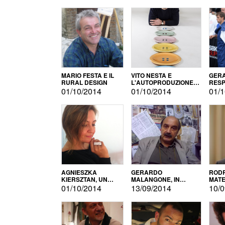
MARIO FESTA E IL
VITO NESTA E
GERA
RURAL DESIGN
L'AUTOPRODUZIONE
RESP
COME RECUPERO DEI
TECN
01/10/2014
01/10/2014
01/1
SIMBOLI
MOTO
AGNIESZKA
GERARDO
RODR
KIERSZTAN, UN
MALANGONE, IN
MATE
MODELLO DI
GIURIA PER IL
01/10/2014
13/09/2014
10/0
AUTOPRODUZIONE
CONCORSO
LETTERARIO