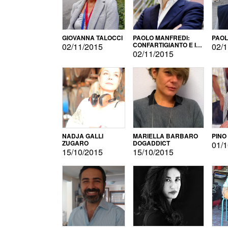
GIOVANNA TALOCCI
PAOLO MANFREDI:
PAOL
CONFARTIGIANTO E IL
02/11/2015
02/1
SONDAGGIO
02/11/2015
NADJA GALLI
MARIELLA BARBARO
PINO
ZUGARO
DOGADDICT
01/1
15/10/2015
15/10/2015