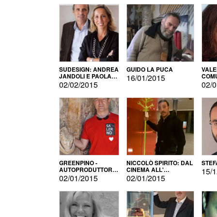
SUDESIGN: ANDREA
GUIDO LA PUCA
VALE
JANDOLI E PAOLA
COMU
16/01/2015
PISAPIA
02/02/2015
02/0
GREENPINO -
NICCOLÒ SPIRITO: DAL
STEF
AUTOPRODUTTORE
CINEMA ALL'
15/1
PER AMORE
AUTOPRODUZIONE
02/01/2015
02/01/2015