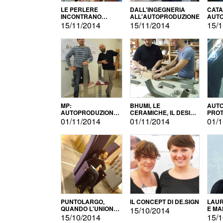
LE PERLERE
DALL'INGEGNERIA
CATA
INCONTRANO
ALL'AUTOPRODUZIONE
AUTO
L'AUTOPRODUZIONE
COMM
15/11/2014
15/11/2014
15/1
MP:
BHUMI, LE
AUTO
AUTOPRODUZIONE
CERAMICHE, IL DESIGN
PROT
E INNOVAZIONE
E L'AUTOPRODUZIONE
ROM
01/11/2014
01/11/2014
01/1
PUNTOLARGO,
IL CONCEPT DI DE.SIGN
LAUR
QUANDO L'UNIONE
E MA
15/10/2014
FA LA FORZA E
15/10/2014
15/1
VINCE