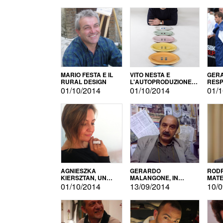
MARIO FESTA E IL
VITO NESTA E
GERA
RURAL DESIGN
L'AUTOPRODUZIONE
RESP
COME RECUPERO DEI
TECN
01/10/2014
01/10/2014
01/1
SIMBOLI
MOTO
AGNIESZKA
GERARDO
RODR
KIERSZTAN, UN
MALANGONE, IN
MATE
MODELLO DI
GIURIA PER IL
01/10/2014
13/09/2014
10/0
AUTOPRODUZIONE
CONCORSO
LETTERARIO