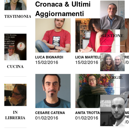
Cronaca & Ultimi
Aggiornamenti
TESTIMONIANZE
GESTIONE
LUCA BIGNARDI
LICIA MARTELLI
LORE
15/02/2016
15/02/2016
15/0
CUCINA
SINERGIE
IN
CESARE CATENA
ANITA TROTTA
GUMD
DI P
01/02/2016
01/02/2016
LIBRERIA
15/0