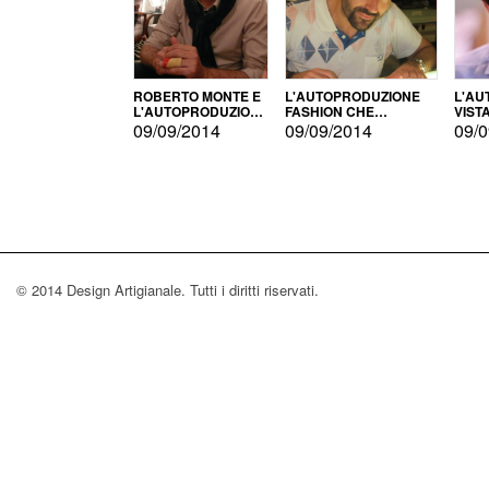
ROBERTO MONTE E
L'AUTOPRODUZIONE
L'AU
L'AUTOPRODUZIONE
FASHION CHE
VIST
CON IL CENSIMENTO
CONQUISTA GLI USA
FARI
09/09/2014
09/09/2014
09/0
© 2014 Design Artigianale. Tutti i diritti riservati.