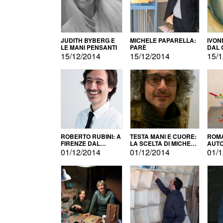
JUDITH BYBERG E
MICHELE PAPARELLA:
IVON
LE MANI PENSANTI
PARÈ
DAL 
CITT
15/12/2014
15/12/2014
15/1
ROBERTO RUBINI: A
TESTA MANI E CUORE:
ROMA
FIRENZE DAL
LA SCELTA DI MICHELE
AUT
PRODOTTO ALLA
BARBERIO
01/12/2014
01/12/2014
01/1
PROMOZIONE