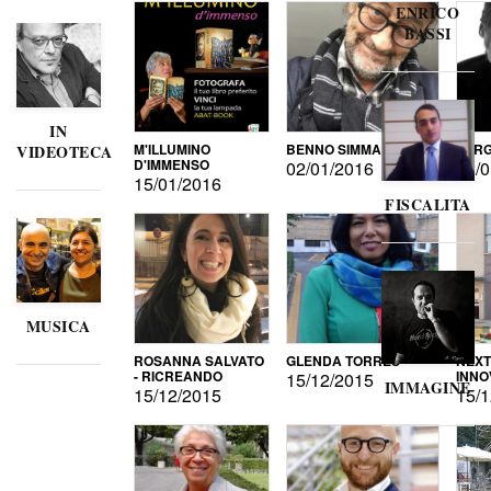
ENRICO
BASSI
IN
M'ILLUMINO
BENNO SIMMA
SERG
VIDEOTECA
D'IMMENSO
02/01/2016
02/0
15/01/2016
FISCALITA
MUSICA
ROSANNA SALVATO
GLENDA TORRES
NEXT
- RICREANDO
INNO
15/12/2015
IMMAGINE
15/12/2015
15/1