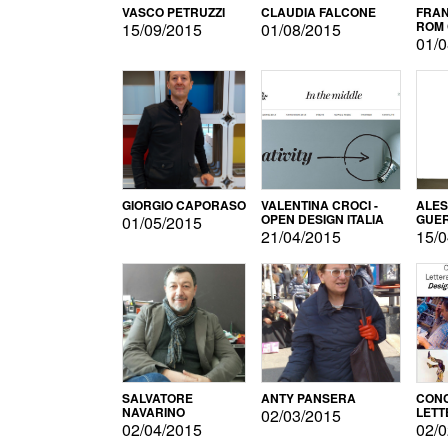
VASCO PETRUZZI
CLAUDIA FALCONE
FRAN
ROM 
15/09/2015
01/08/2015
01/0
GIORGIO CAPORASO
VALENTINA CROCI -
ALE
OPEN DESIGN ITALIA
GUE
01/05/2015
21/04/2015
15/0
SALVATORE
ANTY PANSERA
CON
NAVARINO
LETT
02/03/2015
DESI
02/04/2015
02/0