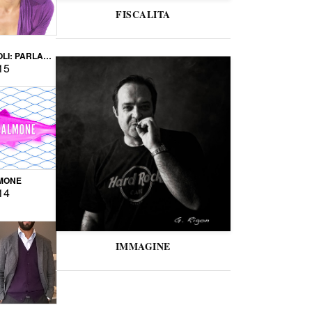
FISCALITA
LI: PARLARE
VERSE
15
MONE
14
IMMAGINE