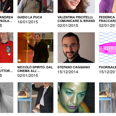
 ANDREA
GUIDO LA PUCA
VALENTINA PISCITELLI:
FEDERICA
 PAOLA
COMUNICARE IL BRAND
FRACCARO
16/01/2015
LINGUE DI
15
02/01/2015
02/01/20
 -
NICCOLÒ SPIRITO: DAL
STEFANO CAGGIANO
FUORISAL
UTTORE
CINEMA ALL'
15/12/2014
15/12/20
E
AUTOPRODUZIONE
15
02/01/2015