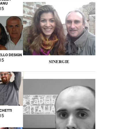
CANU
15
LLO DESIGN
15
SINERGIE
CCHETTI
15