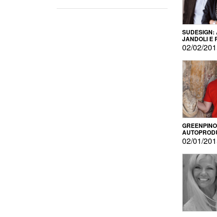
SUDESIGN:
JANDOLI E
PISAPIA
02/02/20
GREENPINO
AUTOPROD
PER AMOR
02/01/20