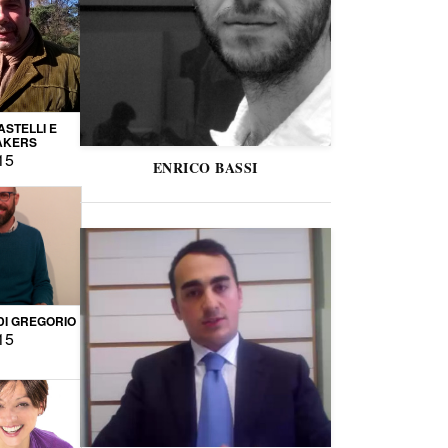
STELLI E
AKERS
15
ENRICO BASSI
DI GREGORIO
15