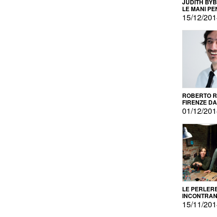
JUDITH BY
LE MANI PE
15/12/20
ROBERTO RU
FIRENZE DAL
PRODOTTO 
01/12/20
PROMOZIO
LE PERLER
INCONTRA
L'AUTOPRO
15/11/20