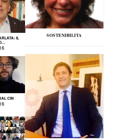
SOSTENIBILITA
ARLATA: IL
O
IO
16
DAL CIN
16