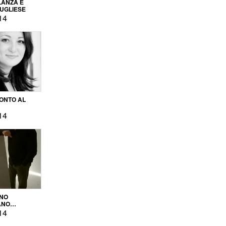
LANZA E
PUGLIESE
14
ONTO AL
14
ENO
ANO
OPRODUZIONE
14