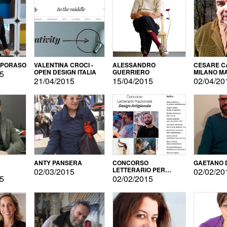
APORASO
VALENTINA CROCI -
ALESSANDRO
CESARE CA
OPEN DESIGN ITALIA
GUERRIERO
MILANO M
15
21/04/2015
15/04/2015
02/04/20
ANTY PANSERA
CONCORSO
GAETANO 
LETTERARIO PER
02/03/2015
02/02/20
DESIGNER
15
02/02/2015