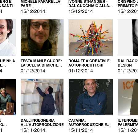
BERG E
MICHELE PAPARELLA:
IVONNE STHANDIER -
CRISPINO 
NSANTI
PARÈ
DAL CUCCHIAIO ALLA
PRIMATO 
CITTÀ
14
15/12/2014
15/12/2014
15/12/20
BINI: A
TESTA MANI E CUORE:
ROMA TRA CREATIVI E
DAL RACC
LA SCELTA DI MICHELE
AUTOPRODUTTORI
DESIGN
ALLA
BARBERIO
14
01/12/2014
01/12/2014
01/12/20
NE
E
DALL'INGEGNERIA
CATANIA,
IL FENOM
NO
ALL'AUTOPRODUZIONE
AUTOPRODUZIONE E
PALERMIT
DUZIONE
COMMERCIALIZZAZIONE
DELL'AUT
14
15/11/2014
15/11/2014
15/11/20