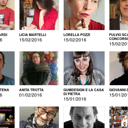
ARDI
LICIA MARTELLI
LORELLA POZZI
FULVIO SC
CONCORS
16
15/02/2016
15/02/2016
LETTERAR
15/02/20
ATENA
ANITA TROTTA
GUMDESIGN E LA CASA
GIOVANNI 
DI PIETRA
16
01/02/2016
15/01/20
15/01/2016