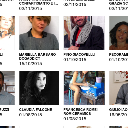
CONFARTIGIANTO E IL
GRAZIA S
15
02/11/2015
SONDAGGIO
02/11/2015
02/11/20
LI
MARIELLA BARBARO
PINO GIACOVELLLI
PECORAME
DOGADDICT
01/10/2015
01/10/20
15
15/10/2015
RUZZI
CLAUDIA FALCONE
FRANCESCA ROMEI -
GIULIO IA
ROM CERAMICS
15
01/08/2015
16/05/20
01/08/2015