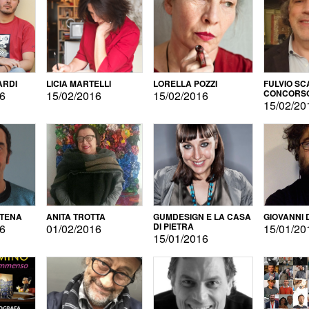
ARDI
LICIA MARTELLI
LORELLA POZZI
FULVIO SC
CONCORS
16
15/02/2016
15/02/2016
LETTERAR
15/02/20
ATENA
ANITA TROTTA
GUMDESIGN E LA CASA
GIOVANNI 
DI PIETRA
16
01/02/2016
15/01/20
15/01/2016