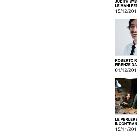
JUDITH BY
LE MANI PE
15/12/20
ROBERTO RU
FIRENZE DAL
PRODOTTO 
01/12/20
PROMOZIO
LE PERLER
INCONTRA
L'AUTOPRO
15/11/20