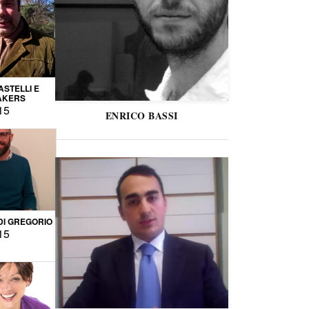
STELLI E
AKERS
15
ENRICO BASSI
DI GREGORIO
15