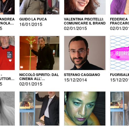
 ANDREA
GUIDO LA PUCA
VALENTINA PISCITELLI:
FEDERICA
 PAOLA
COMUNICARE IL BRAND
FRACCARO
16/01/2015
LINGUE DI
15
02/01/2015
02/01/20
 -
NICCOLÒ SPIRITO: DAL
STEFANO CAGGIANO
FUORISAL
UTTORE
CINEMA ALL'
15/12/2014
15/12/20
E
AUTOPRODUZIONE
15
02/01/2015