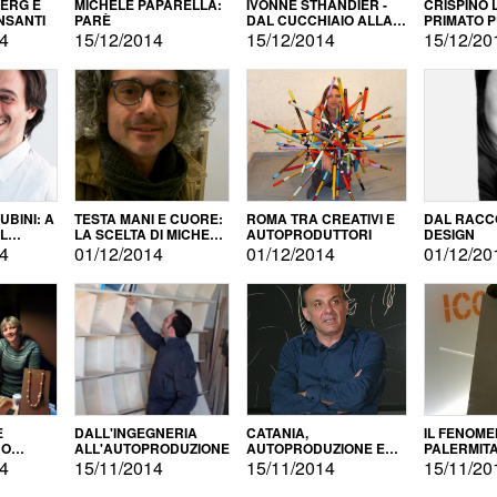
BERG E
MICHELE PAPARELLA:
IVONNE STHANDIER -
CRISPINO 
NSANTI
PARÈ
DAL CUCCHIAIO ALLA
PRIMATO 
CITTÀ
14
15/12/2014
15/12/2014
15/12/20
BINI: A
TESTA MANI E CUORE:
ROMA TRA CREATIVI E
DAL RACC
LA SCELTA DI MICHELE
AUTOPRODUTTORI
DESIGN
ALLA
BARBERIO
14
01/12/2014
01/12/2014
01/12/20
NE
E
DALL'INGEGNERIA
CATANIA,
IL FENOM
NO
ALL'AUTOPRODUZIONE
AUTOPRODUZIONE E
PALERMIT
DUZIONE
COMMERCIALIZZAZIONE
DELL'AUT
14
15/11/2014
15/11/2014
15/11/20