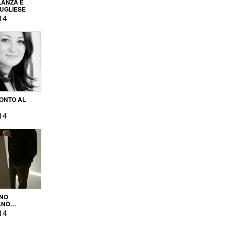
LANZA E
PUGLIESE
14
ONTO AL
14
ENO
ANO
OPRODUZIONE
14