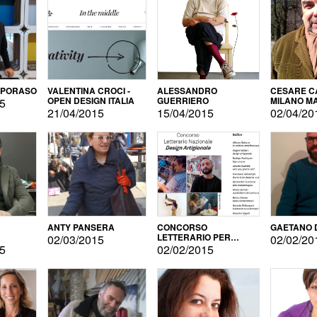
APORASO
VALENTINA CROCI -
ALESSANDRO
CESARE CA
OPEN DESIGN ITALIA
GUERRIERO
MILANO M
15
21/04/2015
15/04/2015
02/04/20
ANTY PANSERA
CONCORSO
GAETANO 
LETTERARIO PER
02/03/2015
02/02/20
DESIGNER
15
02/02/2015