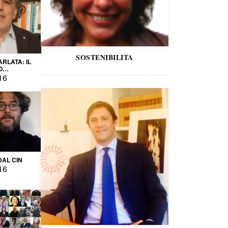
SOSTENIBILITA
ARLATA: IL
O
IO
16
DAL CIN
16