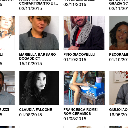
CONFARTIGIANTO E IL
GRAZIA S
15
02/11/2015
SONDAGGIO
02/11/2015
02/11/20
LI
MARIELLA BARBARO
PINO GIACOVELLLI
PECORAME
DOGADDICT
01/10/2015
01/10/20
15
15/10/2015
RUZZI
CLAUDIA FALCONE
FRANCESCA ROMEI -
GIULIO IA
ROM CERAMICS
15
01/08/2015
16/05/20
01/08/2015