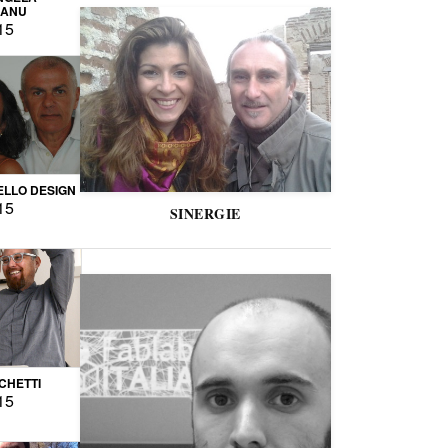
CANU
15
LLO DESIGN
15
SINERGIE
CCHETTI
15