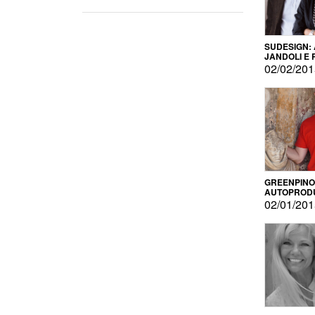
SUDESIGN:
JANDOLI E
PISAPIA
02/02/20
GREENPINO
AUTOPROD
PER AMOR
02/01/20