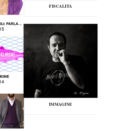
FISCALITA
LI: PARLARE
VERSE
15
MONE
14
IMMAGINE