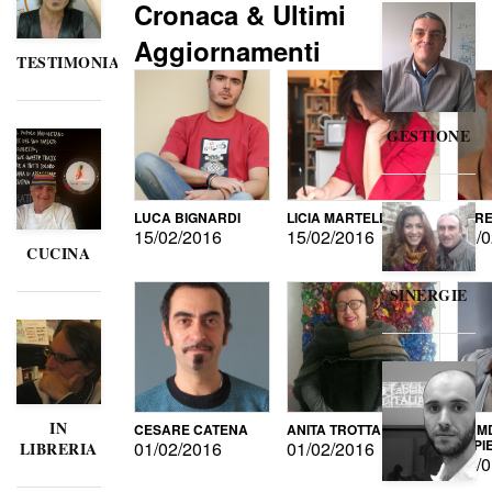
Cronaca & Ultimi
Aggiornamenti
TESTIMONIANZE
GESTIONE
LUCA BIGNARDI
LICIA MARTELLI
LORE
15/02/2016
15/02/2016
15/0
CUCINA
SINERGIE
IN
CESARE CATENA
ANITA TROTTA
GUMD
DI P
01/02/2016
01/02/2016
LIBRERIA
15/0