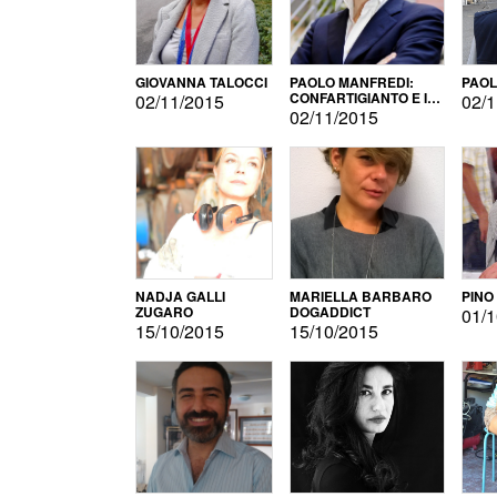
GIOVANNA TALOCCI
PAOLO MANFREDI:
PAOL
CONFARTIGIANTO E IL
02/11/2015
02/1
SONDAGGIO
02/11/2015
NADJA GALLI
MARIELLA BARBARO
PINO
ZUGARO
DOGADDICT
01/1
15/10/2015
15/10/2015