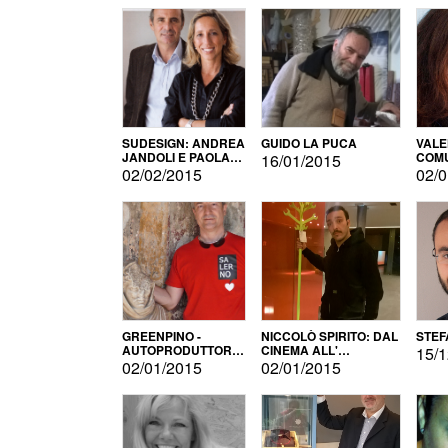
SUDESIGN: ANDREA
GUIDO LA PUCA
VALE
JANDOLI E PAOLA
COMU
16/01/2015
PISAPIA
02/02/2015
02/0
GREENPINO -
NICCOLÒ SPIRITO: DAL
STEF
AUTOPRODUTTORE
CINEMA ALL'
15/1
PER AMORE
AUTOPRODUZIONE
02/01/2015
02/01/2015