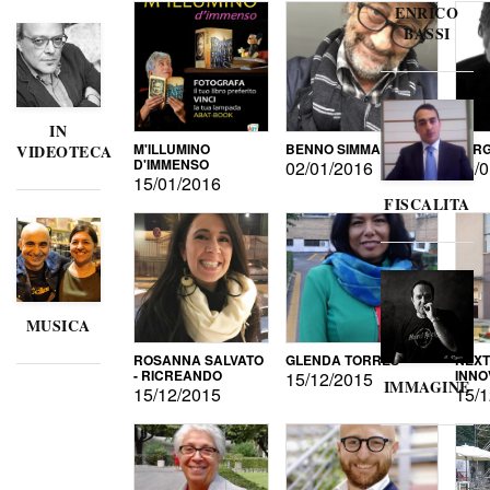
ENRICO
BASSI
IN
M'ILLUMINO
BENNO SIMMA
SERG
VIDEOTECA
D'IMMENSO
02/01/2016
02/0
15/01/2016
FISCALITA
MUSICA
ROSANNA SALVATO
GLENDA TORRES
NEXT
- RICREANDO
INNO
15/12/2015
IMMAGINE
15/12/2015
15/1