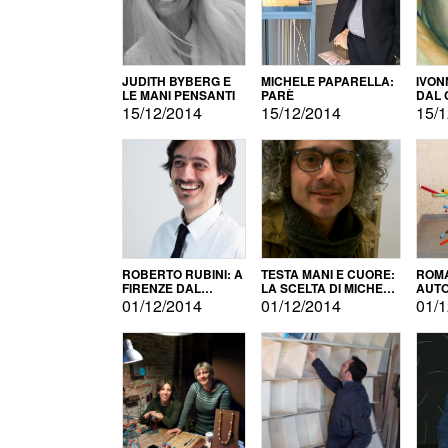
JUDITH BYBERG E
MICHELE PAPARELLA:
IVON
LE MANI PENSANTI
PARÈ
DAL 
CITT
15/12/2014
15/12/2014
15/1
ROBERTO RUBINI: A
TESTA MANI E CUORE:
ROMA
FIRENZE DAL
LA SCELTA DI MICHELE
AUT
PRODOTTO ALLA
BARBERIO
01/12/2014
01/12/2014
01/1
PROMOZIONE