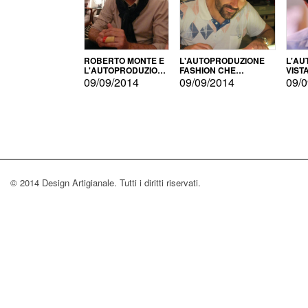
ROBERTO MONTE E
L'AUTOPRODUZIONE
L'AU
L'AUTOPRODUZIONE
FASHION CHE
VIST
CON IL CENSIMENTO
CONQUISTA GLI USA
FARI
09/09/2014
09/09/2014
09/0
© 2014 Design Artigianale. Tutti i diritti riservati.