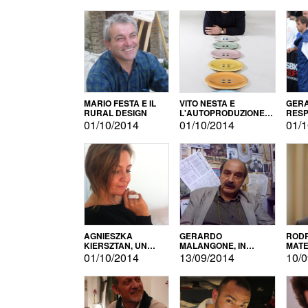
MARIO FESTA E IL
VITO NESTA E
GERA
RURAL DESIGN
L'AUTOPRODUZIONE
RESP
COME RECUPERO DEI
TECN
01/10/2014
01/10/2014
01/1
SIMBOLI
MOTO
AGNIESZKA
GERARDO
RODR
KIERSZTAN, UN
MALANGONE, IN
MATE
MODELLO DI
GIURIA PER IL
01/10/2014
13/09/2014
10/0
AUTOPRODUZIONE
CONCORSO
LETTERARIO