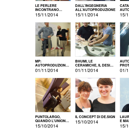
LE PERLERE
DALL'INGEGNERIA
CATA
INCONTRANO
ALL'AUTOPRODUZIONE
AUTO
L'AUTOPRODUZIONE
COMM
15/11/2014
15/11/2014
15/1
MP:
BHUMI, LE
AUTO
AUTOPRODUZIONE
CERAMICHE, IL DESIGN
PROT
E INNOVAZIONE
E L'AUTOPRODUZIONE
ROM
01/11/2014
01/11/2014
01/1
PUNTOLARGO,
IL CONCEPT DI DE.SIGN
LAUR
QUANDO L'UNIONE
E MA
15/10/2014
FA LA FORZA E
15/10/2014
15/1
VINCE