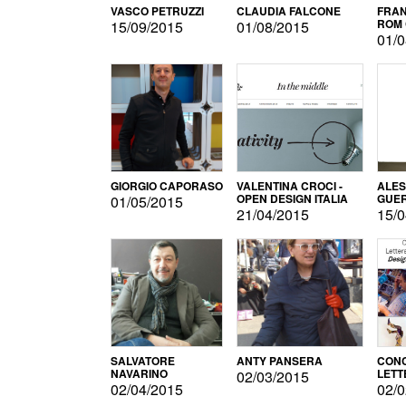
VASCO PETRUZZI
CLAUDIA FALCONE
FRAN
ROM 
15/09/2015
01/08/2015
01/0
GIORGIO CAPORASO
VALENTINA CROCI -
ALE
OPEN DESIGN ITALIA
GUE
01/05/2015
21/04/2015
15/0
SALVATORE
ANTY PANSERA
CON
NAVARINO
LETT
02/03/2015
DESI
02/04/2015
02/0