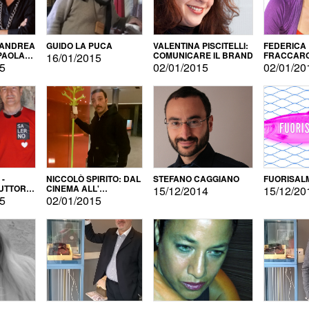
 ANDREA
GUIDO LA PUCA
VALENTINA PISCITELLI:
FEDERICA
 PAOLA
COMUNICARE IL BRAND
FRACCARO
16/01/2015
LINGUE DI
15
02/01/2015
02/01/20
 -
NICCOLÒ SPIRITO: DAL
STEFANO CAGGIANO
FUORISAL
UTTORE
CINEMA ALL'
15/12/2014
15/12/20
E
AUTOPRODUZIONE
15
02/01/2015