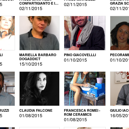
CONFARTIGIANTO E IL
GRAZIA S
15
02/11/2015
SONDAGGIO
02/11/2015
02/11/20
LI
MARIELLA BARBARO
PINO GIACOVELLLI
PECORAME
DOGADDICT
01/10/2015
01/10/20
15
15/10/2015
RUZZI
CLAUDIA FALCONE
FRANCESCA ROMEI -
GIULIO IA
ROM CERAMICS
15
01/08/2015
16/05/20
01/08/2015