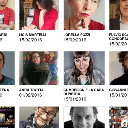
ARDI
LICIA MARTELLI
LORELLA POZZI
FULVIO SC
CONCORS
16
15/02/2016
15/02/2016
LETTERAR
15/02/20
ATENA
ANITA TROTTA
GUMDESIGN E LA CASA
GIOVANNI 
DI PIETRA
16
01/02/2016
15/01/20
15/01/2016