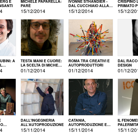
BERG E
MICHELE PAPARELLA:
IVONNE STHANDIER -
CRISPINO 
NSANTI
PARÈ
DAL CUCCHIAIO ALLA
PRIMATO 
CITTÀ
14
15/12/2014
15/12/2014
15/12/20
BINI: A
TESTA MANI E CUORE:
ROMA TRA CREATIVI E
DAL RACC
LA SCELTA DI MICHELE
AUTOPRODUTTORI
DESIGN
ALLA
BARBERIO
14
01/12/2014
01/12/2014
01/12/20
NE
E
DALL'INGEGNERIA
CATANIA,
IL FENOM
NO
ALL'AUTOPRODUZIONE
AUTOPRODUZIONE E
PALERMIT
DUZIONE
COMMERCIALIZZAZIONE
DELL'AUT
14
15/11/2014
15/11/2014
15/11/20