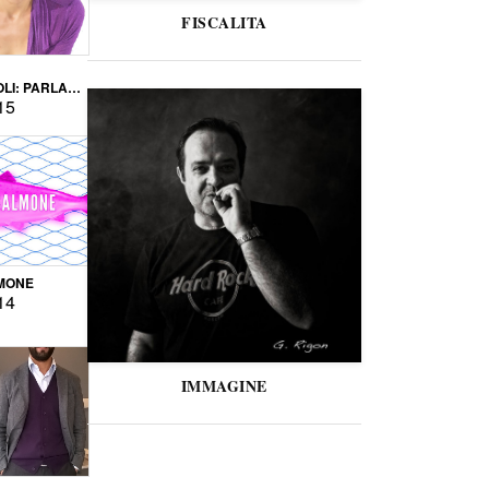
FISCALITA
LI: PARLARE
VERSE
15
MONE
14
IMMAGINE