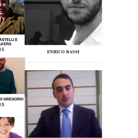
STELLI E
AKERS
15
ENRICO BASSI
DI GREGORIO
15