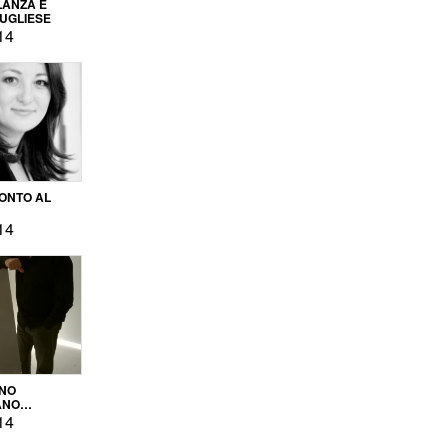
LANZA E
PUGLIESE
14
ONTO AL
14
ENO
ANO
OPRODUZIONE
14