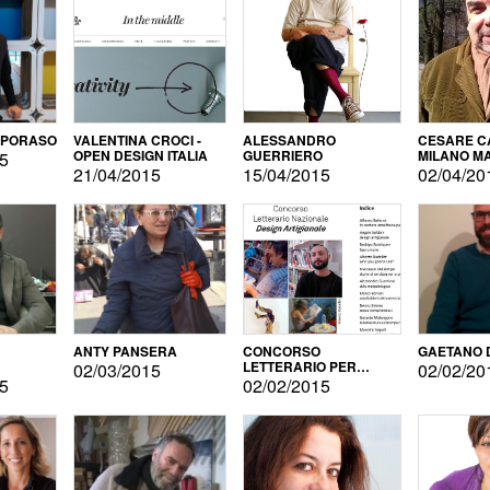
APORASO
VALENTINA CROCI -
ALESSANDRO
CESARE CA
OPEN DESIGN ITALIA
GUERRIERO
MILANO M
15
21/04/2015
15/04/2015
02/04/20
ANTY PANSERA
CONCORSO
GAETANO 
LETTERARIO PER
02/03/2015
02/02/20
DESIGNER
15
02/02/2015