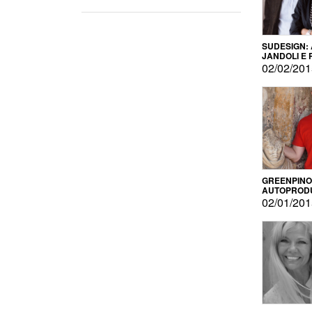
SUDESIGN:
JANDOLI E
PISAPIA
02/02/20
GREENPINO
AUTOPROD
PER AMOR
02/01/20