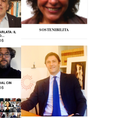
SOSTENIBILITA
ARLATA: IL
O
IO
16
DAL CIN
16