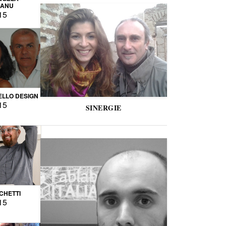
CANU
15
LLO DESIGN
15
SINERGIE
CCHETTI
15