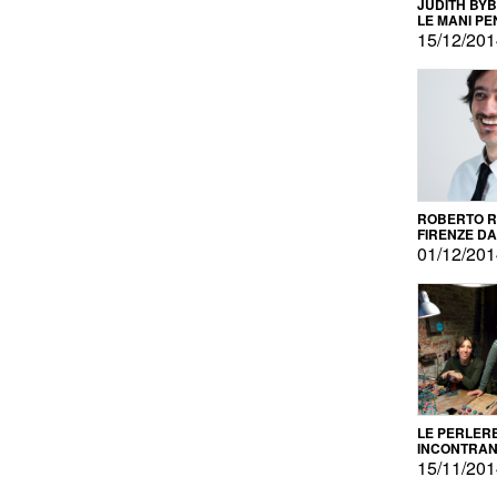
JUDITH BY
LE MANI PE
15/12/20
ROBERTO RU
FIRENZE DAL
PRODOTTO 
01/12/20
PROMOZIO
LE PERLER
INCONTRA
L'AUTOPRO
15/11/20