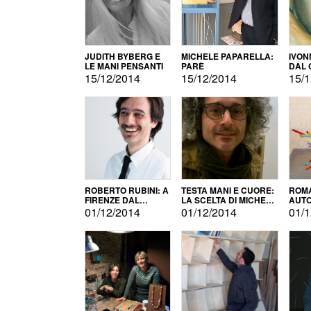
JUDITH BYBERG E
MICHELE PAPARELLA:
IVON
LE MANI PENSANTI
PARÈ
DAL 
CITT
15/12/2014
15/12/2014
15/1
ROBERTO RUBINI: A
TESTA MANI E CUORE:
ROMA
FIRENZE DAL
LA SCELTA DI MICHELE
AUT
PRODOTTO ALLA
BARBERIO
01/12/2014
01/12/2014
01/1
PROMOZIONE