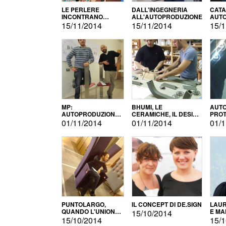
LE PERLERE
DALL'INGEGNERIA
CATA
INCONTRANO
ALL'AUTOPRODUZIONE
AUTO
L'AUTOPRODUZIONE
COMM
15/11/2014
15/11/2014
15/1
MP:
BHUMI, LE
AUTO
AUTOPRODUZIONE
CERAMICHE, IL DESIGN
PROT
E INNOVAZIONE
E L'AUTOPRODUZIONE
ROM
01/11/2014
01/11/2014
01/1
PUNTOLARGO,
IL CONCEPT DI DE.SIGN
LAUR
QUANDO L'UNIONE
E MA
15/10/2014
FA LA FORZA E
15/10/2014
15/1
VINCE