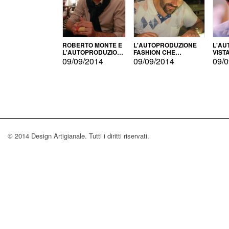
ROBERTO MONTE E
L'AUTOPRODUZIONE
L'AU
L'AUTOPRODUZIONE
FASHION CHE
VIST
CON IL CENSIMENTO
CONQUISTA GLI USA
FARI
09/09/2014
09/09/2014
09/0
© 2014 Design Artigianale. Tutti i diritti riservati.