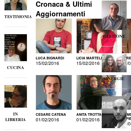
Cronaca & Ultimi
Aggiornamenti
TESTIMONIANZE
GESTIONE
LUCA BIGNARDI
LICIA MARTELLI
LORE
15/02/2016
15/02/2016
15/0
CUCINA
SINERGIE
IN
CESARE CATENA
ANITA TROTTA
GUMD
DI P
01/02/2016
01/02/2016
LIBRERIA
15/0