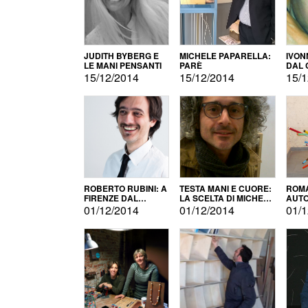
JUDITH BYBERG E
MICHELE PAPARELLA:
IVON
LE MANI PENSANTI
PARÈ
DAL 
CITT
15/12/2014
15/12/2014
15/1
ROBERTO RUBINI: A
TESTA MANI E CUORE:
ROMA
FIRENZE DAL
LA SCELTA DI MICHELE
AUT
PRODOTTO ALLA
BARBERIO
01/12/2014
01/12/2014
01/1
PROMOZIONE