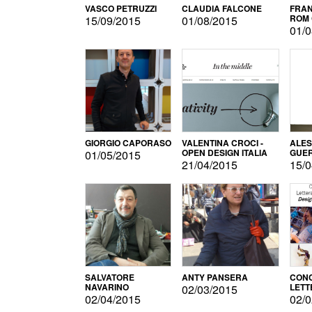
VASCO PETRUZZI
CLAUDIA FALCONE
FRAN
ROM 
15/09/2015
01/08/2015
01/0
GIORGIO CAPORASO
VALENTINA CROCI -
ALE
OPEN DESIGN ITALIA
GUE
01/05/2015
21/04/2015
15/0
SALVATORE
ANTY PANSERA
CON
NAVARINO
LETT
02/03/2015
DESI
02/04/2015
02/0