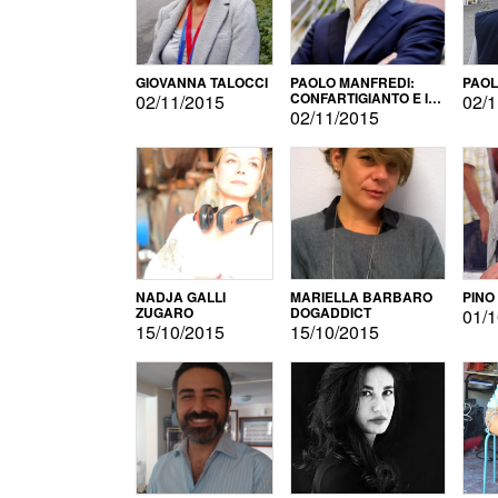
GIOVANNA TALOCCI
PAOLO MANFREDI:
PAOL
CONFARTIGIANTO E IL
02/11/2015
02/1
SONDAGGIO
02/11/2015
NADJA GALLI
MARIELLA BARBARO
PINO
ZUGARO
DOGADDICT
01/1
15/10/2015
15/10/2015