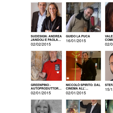
SUDESIGN: ANDREA
GUIDO LA PUCA
VALE
JANDOLI E PAOLA
COMU
16/01/2015
PISAPIA
02/02/2015
02/0
GREENPINO -
NICCOLÒ SPIRITO: DAL
STEF
AUTOPRODUTTORE
CINEMA ALL'
15/1
PER AMORE
AUTOPRODUZIONE
02/01/2015
02/01/2015