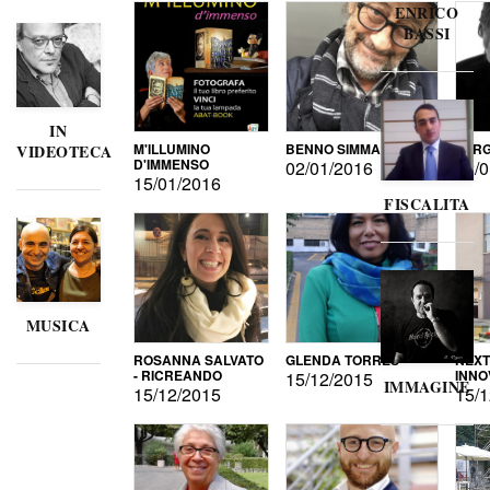
ENRICO
BASSI
IN
M'ILLUMINO
BENNO SIMMA
SERG
VIDEOTECA
D'IMMENSO
02/01/2016
02/0
15/01/2016
FISCALITA
MUSICA
ROSANNA SALVATO
GLENDA TORRES
NEXT
- RICREANDO
INNO
15/12/2015
IMMAGINE
15/12/2015
15/1