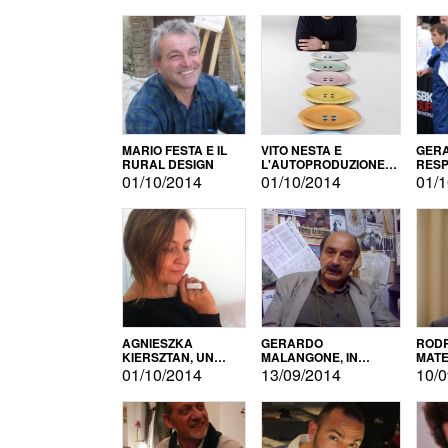
MARIO FESTA E IL
VITO NESTA E
GERA
RURAL DESIGN
L'AUTOPRODUZIONE
RESP
COME RECUPERO DEI
TECN
01/10/2014
01/10/2014
01/1
SIMBOLI
MOTO
AGNIESZKA
GERARDO
RODR
KIERSZTAN, UN
MALANGONE, IN
MATE
MODELLO DI
GIURIA PER IL
01/10/2014
13/09/2014
10/0
AUTOPRODUZIONE
CONCORSO
LETTERARIO